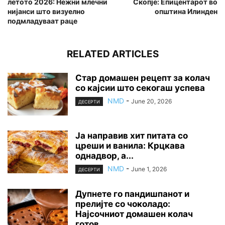
летото 2026: Нежни млечни
Скопје: Епицентарот во
нијанси што визуелно
општина Илинден
подмладуваат раце
RELATED ARTICLES
Стар домашен рецепт за колач
со кајсии што секогаш успева
NMD
-
June 20, 2026
ДЕСЕРТИ
Ја направив хит питата со
цреши и ванила: Крцкава
однадвор, а...
NMD
-
June 1, 2026
ДЕСЕРТИ
Дупнете го пандишпанот и
прелијте со чоколадо:
Најсочниот домашен колач
готов...