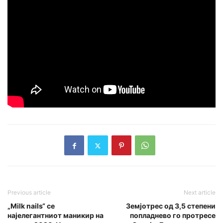
Previous article
Next article
„Milk nails“ се
Земјотрес од 3,5 степени
најелегантниот маникир на
попладнево го протресе