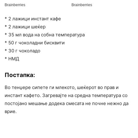
* 2 лажици инстант кафе
* 2 лажици шеќер
* 35 мл вода на собна температура
* 50 г чоколадни бисквити
* 30 г чоколадо
* НМД
Постапка:
Во тенџере сипете ги млекото, шеќерот во прав и
инстант кафето. Загревајте на средна температура со
постојано мешање додека смесата не почне нежно да
врие.