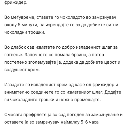
фрижидер.
Во меѓувреме, ставете го чоколадото во замрзнувач
околу 5 минути, па изрендајте го за да добиете ситни
чоколадни трошки.
Во длабок сад изматете го добро изладениот шлаг за
готвење. Започнете со помала брзина, а потоа
постепено зголемувајте ја, додека да добиете цврст и
воздушест крем.
Извадете го изладениот крем од кафе од фрижидер и
внимателно соединете го со изматениот шлаг. Додајте
ги чоколадните трошки и нежно промешајте.
Смесата префрлете ја во сад погоден за замрзнување и
оставете ја во замрзнувач најмалку 5-6 часа.