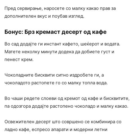
Пред сервирање, наросете со малку какао прав за
дополнителен вкус и поубав изглед.
Бонус: Брз кремаст десерт од кафе
Во сад додајте ги инстант кафето, шеќерот и водата.
Матете неколку минути додека да добиете густ и
пенест крем.
Чоколадните бисквити ситно издробете ги, а
чоколадото растопете го со малку топла вода.
Во чаши редете слоеви од кремот од кафе и бисквитите,
па одозгора додајте растопено чоколадо и малку какао.
Освежителен десерт што совршено се комбинира со
ладно кафе, еспресо апарати и модерни летни