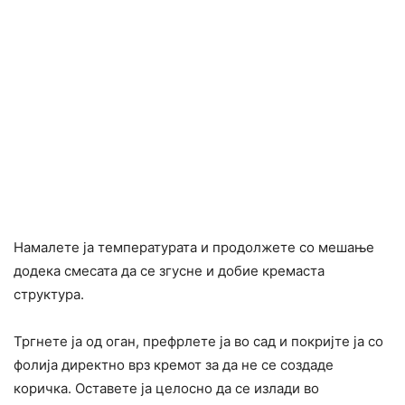
Намалете ја температурата и продолжете со мешање
додека смесата да се згусне и добие кремаста
структура.
Тргнете ја од оган, префрлете ја во сад и покријте ја со
фолија директно врз кремот за да не се создаде
коричка. Оставете ја целосно да се излади во