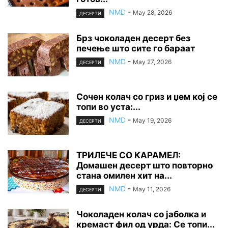
NMD
-
May 28, 2026
ДЕСЕРТИ
Брз чоколаден десерт без
печење што сите го бараат
NMD
-
May 27, 2026
ДЕСЕРТИ
Сочен колач со гриз и џем кој се
топи во уста:...
NMD
-
May 19, 2026
ДЕСЕРТИ
ТРИЛЕЧЕ СО КАРАМЕЛ:
Домашен десерт што повторно
стана омилен хит на...
NMD
-
May 11, 2026
ДЕСЕРТИ
Чоколаден колач со јаболка и
кремаст фил од урда: Се топи...