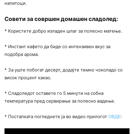
напитоци.
Совети за совршен домашен сладолед:
* Користете добро изладен шлаг за полесно матење.
* Инстант кафето да биде со интензивен вкус за
подобра арома.
* За уште побогат десерт, додајте темно чоколадо со
висок процент какао.
* Сладоледот оставете го 5 минути на собна
температура пред сервирање за полесно вадење.
* Постапката погледнете ја во видео прилогот
ОВДЕ
: