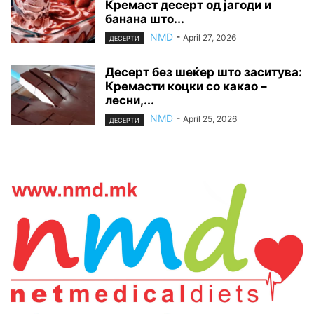
Кремаст десерт од јагоди и
банана што...
NMD
-
April 27, 2026
ДЕСЕРТИ
Десерт без шеќер што заситува:
Кремасти коцки со какао –
лесни,...
NMD
-
April 25, 2026
ДЕСЕРТИ