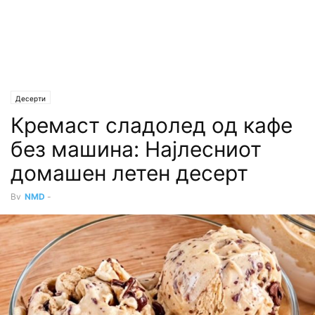
Десерти
Кремаст сладолед од кафе
без машина: Најлесниот
домашен летен десерт
By
NMD
-