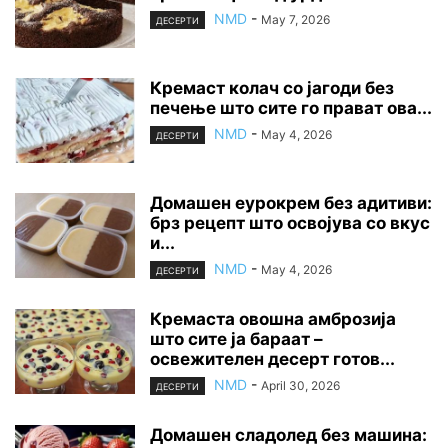
NMD
-
May 7, 2026
ДЕСЕРТИ
Кремаст колач со јагоди без
печење што сите го прават ова...
NMD
-
May 4, 2026
ДЕСЕРТИ
Домашен еурокрем без адитиви:
брз рецепт што освојува со вкус
и...
NMD
-
May 4, 2026
ДЕСЕРТИ
Кремаста овошна амброзија
што сите ја бараат –
освежителен десерт готов...
NMD
-
April 30, 2026
ДЕСЕРТИ
Домашен сладолед без машина: