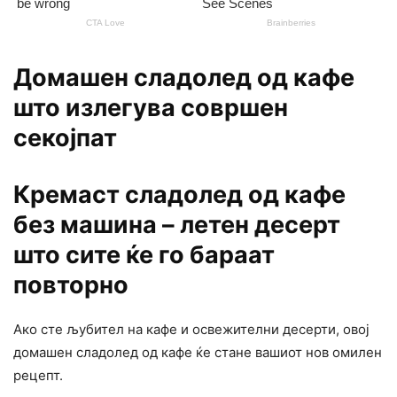
Домашен сладолед од кафе
што излегува совршен
секојпат
Кремаст сладолед од кафе
без машина – летен десерт
што сите ќе го бараат
повторно
Ако сте љубител на кафе и освежителни десерти, овој
домашен сладолед од кафе ќе стане вашиот нов омилен
рецепт.