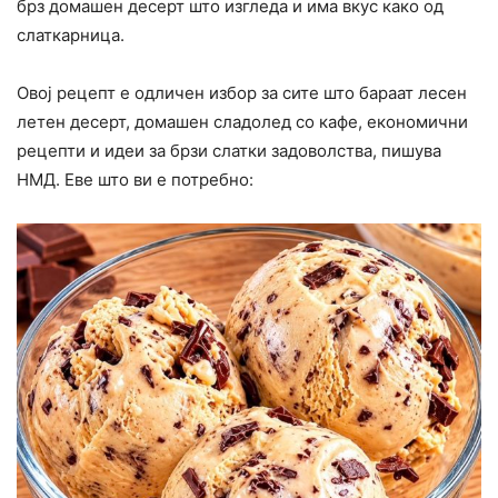
брз домашен десерт што изгледа и има вкус како од
слаткарница.
Овој рецепт е одличен избор за сите што бараат лесен
летен десерт, домашен сладолед со кафе, економични
рецепти и идеи за брзи слатки задоволства, пишува
НМД. Еве што ви е потребно: