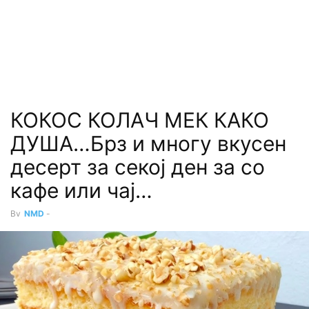
КОКОС КОЛАЧ МЕК КАКО
ДУША…Брз и многу вкусен
десерт за секој ден за со
кафе или чај…
By
NMD
-