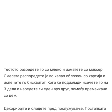
Тестото разредете го со млеко и изматете со миксер.
Смесата распоредете ја во калап обложен со хартија и
испечете го бисквитот. Кога ќе подизлади исечете го на
3 дела и наредете ги еден врз друг, помеѓу премачкани
со џем.
Декорирајте и оладете пред послужување. Постапката