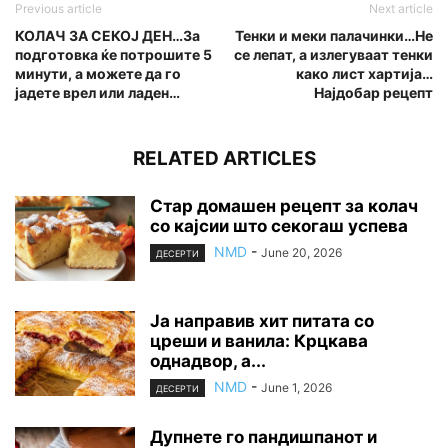
Previous article
Next article
КОЛАЧ ЗА СЕКОЈ ДЕН…За
Тенки и меки палачинки…Не
подготовка ќе потрошите 5
се лепат, а излегуваат тенки
минути, а можете да го
како лист хартија…
јадете врел или ладен…
Најдобар рецепт
RELATED ARTICLES
Стар домашен рецепт за колач
со кајсии што секогаш успева
NMD
-
June 20, 2026
ДЕСЕРТИ
Ја направив хит питата со
цреши и ванила: Крцкава
однадвор, а...
NMD
-
June 1, 2026
ДЕСЕРТИ
Дупнете го пандишпанот и