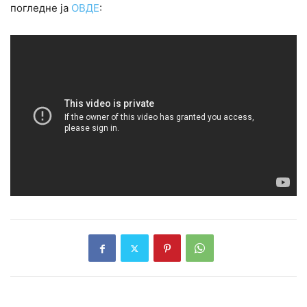
погледне ја
ОВДЕ
: