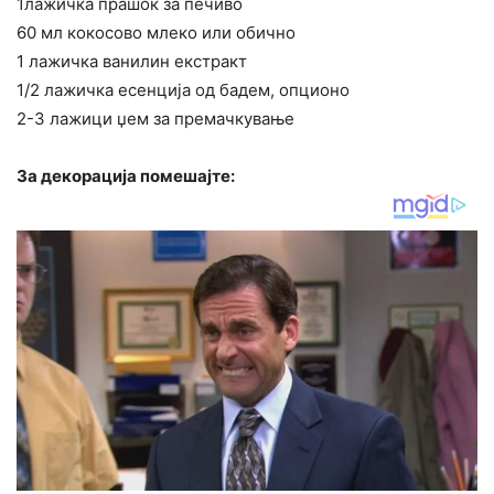
1лажичка прашок за печиво
60 мл кокосово млеко или обично
1 лажичка ванилин екстракт
1/2 лажичка есенција од бадем, опционо
2-3 лажици џем за премачкување
За декорација помешајте: