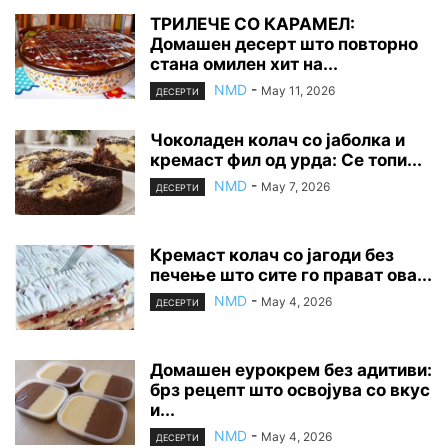
ТРИЛЕЧЕ СО КАРАМЕЛ:
Домашен десерт што повторно
стана омилен хит на...
NMD
-
May 11, 2026
ДЕСЕРТИ
Чоколаден колач со јаболка и
кремаст фил од урда: Се топи...
NMD
-
May 7, 2026
ДЕСЕРТИ
Кремаст колач со јагоди без
печење што сите го прават ова...
NMD
-
May 4, 2026
ДЕСЕРТИ
Домашен еурокрем без адитиви:
брз рецепт што освојува со вкус
и...
NMD
-
May 4, 2026
ДЕСЕРТИ