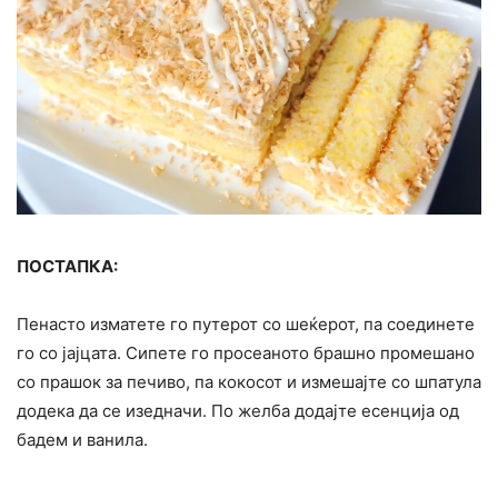
ПОСТАПКА:
Пенасто изматете го путерот со шеќерот, па соединете
го со јајцата. Сипете го просеаното брашно промешано
со прашок за печиво, па кокосот и измешајте со шпатула
додека да се изедначи. По желба додајте есенција од
бадем и ванила.