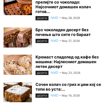
прелијте со чоколадо:
Најсочниот домашен колач
готов...
NMD
-
May 28, 2026
ДЕСЕРТИ
Брз чоколаден десерт без
печење што сите го бараат
NMD
-
May 27, 2026
ДЕСЕРТИ
Кремаст сладолед од кафе без
машина: Најлесниот домашен
летен десерт
NMD
-
May 23, 2026
ДЕСЕРТИ
Сочен колач со гриз и џем кој се
топи во уста:...
NMD
-
May 19, 2026
ДЕСЕРТИ