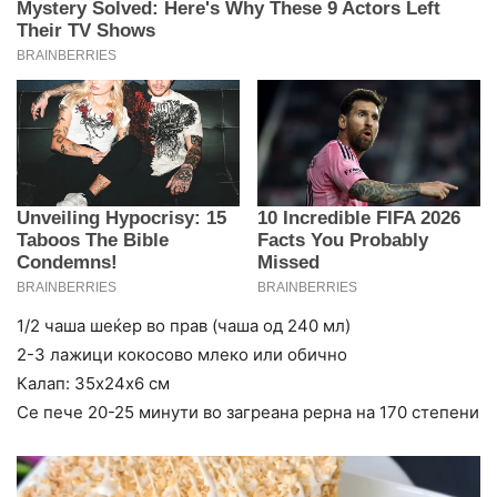
1/2 чаша шеќер во прав (чаша од 240 мл)
2-3 лажици кокосово млеко или обично
Калап: 35х24х6 см
Се пече 20-25 минути во загреана рерна на 170 степени