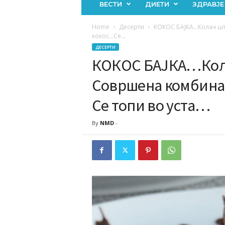
ВЕСТИ
ДИЕТИ
ЗДРАВЈЕ
Home
Десерти
КОКОС БАЈКА…Колач шт
кокос…Се...
ДЕСЕРТИ
КОКОС БАЈКА…Кола
Совршена комбинац
Се топи во уста…
By
NMD
-