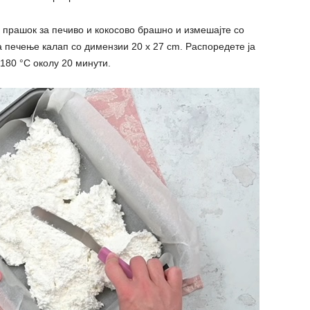
 прашок за печиво и кокосово брашно и измешајте со
а печење калап со димензии 20 x 27 cm. Распоредете ја
180 °C околу 20 минути.