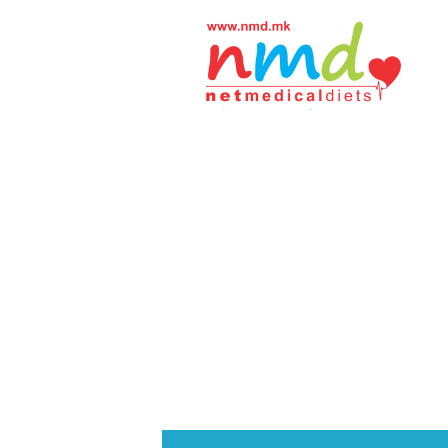
Н
М
Д