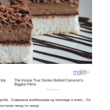
роба…Совршена комбинација од чоколадо и кокос…Се
остапка чекор по чекор: