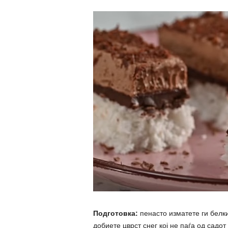
Подготовка:
пенасто изматете ги белк
добиете цврст снег кој не паѓа од садот 