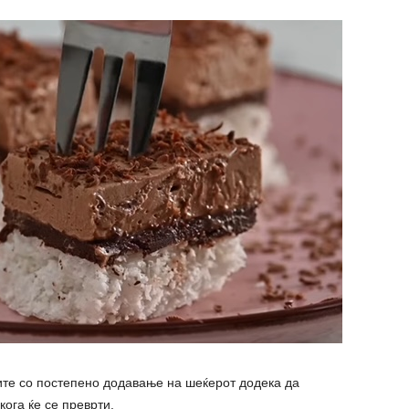
ите со постепено додавање на шеќерот додека да
кога ќе се преврти.