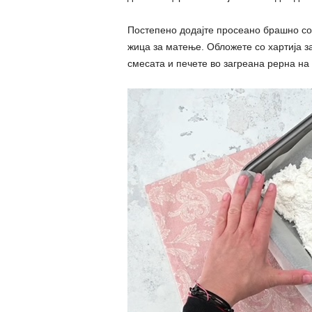
Постепено додајте просеано брашно со
жица за матење. Обложете со хартија з
смесата и печете во загреана рерна на 