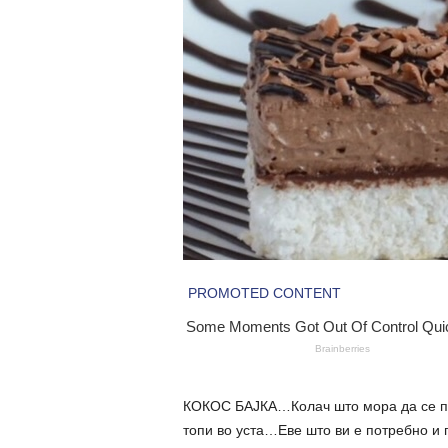
КОКОС БАЈКА…Колач што мора да се п
топи во уста…Еве што ви е потребно и п