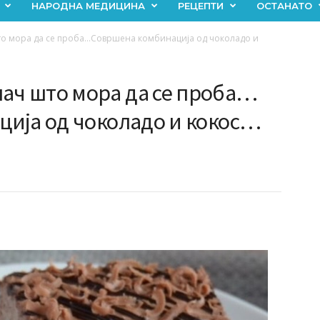
НАРОДНА МЕДИЦИНА
РЕЦЕПТИ
ОСТАНАТО
о мора да се проба…Совршена комбинација од чоколадо и
ч што мора да се проба…
ија од чоколадо и кокос…