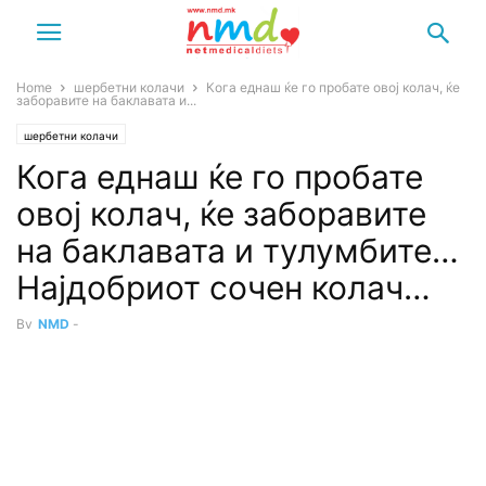
Home
шербетни колачи
Кога еднаш ќе го пробате овој колач, ќе
забоpавите на баклавата и...
шербетни колачи
Кога еднаш ќе го пробате
овој колач, ќе забоpавите
на баклавата и тулумбите…
Најдобриот сочен колач…
By
NMD
-