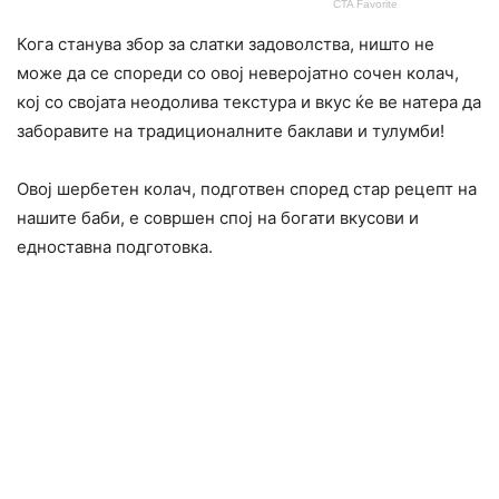
Кога станува збор за слатки задоволства, ништо не
може да се спореди со овој неверојатно сочен колач,
кој со својата неодолива текстура и вкус ќе ве натера да
заборавите на традиционалните баклави и тулумби!
Овој шербетен колач, подготвен според стар рецепт на
нашите баби, е совршен спој на богати вкусови и
едноставна подготовка.