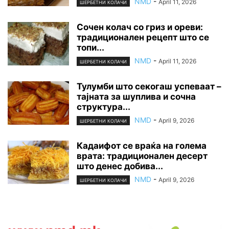
NMD
-
April 11, 2026
ШЕРБЕТНИ КОЛАЧИ
Сочен колач со гриз и ореви:
традиционален рецепт што се
топи...
NMD
-
April 11, 2026
ШЕРБЕТНИ КОЛАЧИ
Тулумби што секогаш успеваат –
тајната за шуплива и сочна
структура...
NMD
-
April 9, 2026
ШЕРБЕТНИ КОЛАЧИ
Кадаифот се враќа на голема
врата: традиционален десерт
што денес добива...
NMD
-
April 9, 2026
ШЕРБЕТНИ КОЛАЧИ