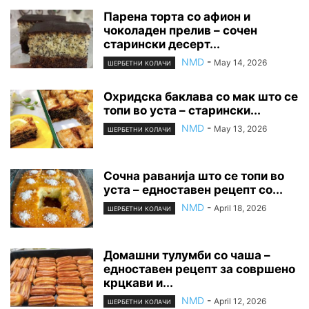
Парена торта со афион и
чоколаден прелив – сочен
старински десерт...
NMD
-
May 14, 2026
ШЕРБЕТНИ КОЛАЧИ
Охридска баклава со мак што се
топи во уста – старински...
NMD
-
May 13, 2026
ШЕРБЕТНИ КОЛАЧИ
Сочна раванија што се топи во
уста – едноставен рецепт со...
NMD
-
April 18, 2026
ШЕРБЕТНИ КОЛАЧИ
Домашни тулумби со чаша –
едноставен рецепт за совршено
крцкави и...
NMD
-
April 12, 2026
ШЕРБЕТНИ КОЛАЧИ