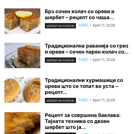
Брз сочен колач со ореви и
шербет – рецепт со чаша...
NMD
-
April 11, 2026
ШЕРБЕТНИ КОЛАЧИ
Традиционална раванија со гриз
и ореви – сочен парен колач со...
NMD
-
April 11, 2026
ШЕРБЕТНИ КОЛАЧИ
Традиционални хурмашици со
ореви што се топат во уста –
рецепт...
NMD
-
April 11, 2026
ШЕРБЕТНИ КОЛАЧИ
Рецепт за совршена баклава:
Тајната техника со двоен
шербет што ја...