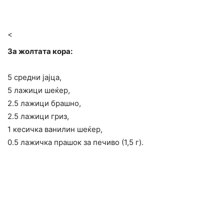
<
За жолтата кора:
5 средни јајца,
5 лажици шеќер,
2.5 лажици брашно,
2.5 лажици гриз,
1 кесичка ванилин шеќер,
0.5 лажичка прашок за печиво (1,5 г).