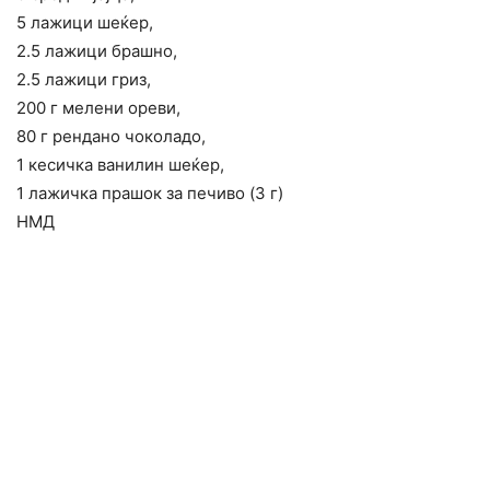
5 лажици шеќер,
2.5 лажици брашно,
2.5 лажици гриз,
200 г мелени ореви,
80 г рендано чоколадо,
1 кесичка ванилин шеќер,
1 лажичка прашок за печиво (3 г)
НМД