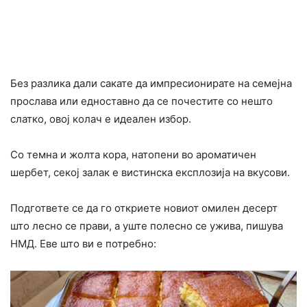
Без разлика дали сакате да импресионирате на семејна
прослава или едноставно да се почестите со нешто
слатко, овој колач е идеален избор.
Со темна и жолта кора, натопени во ароматичен
шербет, секој залак е вистинска експлозија на вкусови.
Подгответе се да го откриете новиот омилен десерт
што лесно се прави, а уште полесно се ужива, пишува
НМД. Еве што ви е потребно: