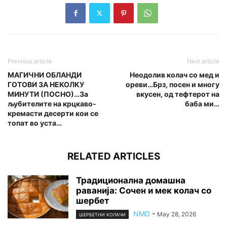
Previous article
Next article
МАГИЧНИ ОБЛАНДИ
Неодолив колач со мед и
ГОТОВИ ЗА НЕКОЛКУ
ореви…Брз, посен и многу
МИНУТИ (ПОСНО)…За
вкусен, од тефтерот на
љубителите на крцкаво-
баба ми…
кремасти десерти кои се
топат во уста…
RELATED ARTICLES
Традиционална домашна
раванија: Сочен и мек колач со
шербет
NMD
-
May 28, 2026
ШЕРБЕТНИ КОЛАЧИ