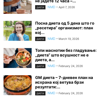
не јадете 12 часа –...
NMD
-
April 7, 2026
ДИЕТИ
Посна диета од 5 дена што го
„ресетира“ организмот: план
кој...
NMD
-
March 19, 2026
ДИЕТИ
Топи маснотии без гладување:
„диета“ што всушност не е
диета, а...
NMD
-
February 24, 2026
ДИЕТИ
GM диета – 7-дневен план на
исхрана кој ветува брзи
резултати:...
NMD
-
February 24, 2026
ДИЕТИ