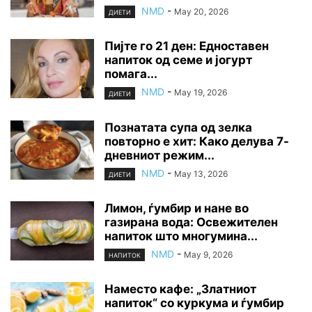
NMD
-
May 20, 2026
ДИЕТИ
Пијте го 21 ден: Едноставен
напиток од семе и јогурт
помага...
NMD
-
May 19, 2026
ДИЕТИ
Познатата супа од зелка
повторно е хит: Како делува 7-
дневниот режим...
NMD
-
May 13, 2026
ДИЕТИ
Лимон, ѓумбир и нане во
газирана вода: Освежителен
напиток што многумина...
NMD
-
May 9, 2026
НАПИТОК
Наместо кафе: „Златниот
напиток“ со куркума и ѓумбир