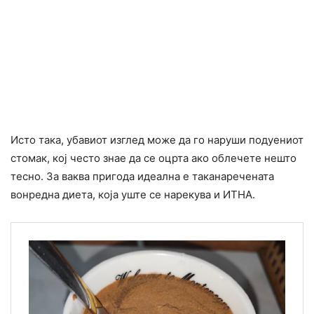
Исто така, убавиот изглед може да го наруши подуениот
стомак, кој често знае да се оцрта ако облечете нешто
тесно. За ваква пригода идеална е таканаречената
вонредна диета, која уште се нарекува и ИТНА.