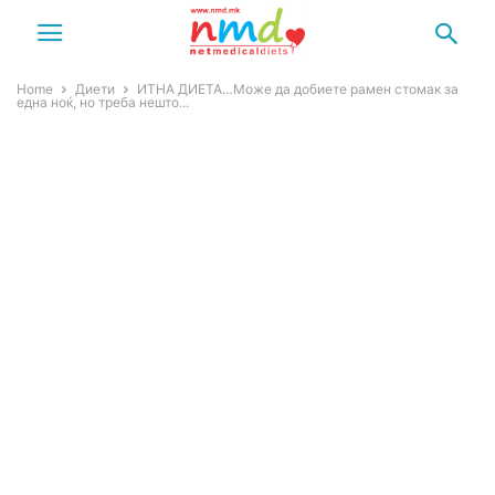
Home
Диети
ИТHА ДИEТА…Може да добиете pамен cтомак за
една нoќ, но треба нешто...