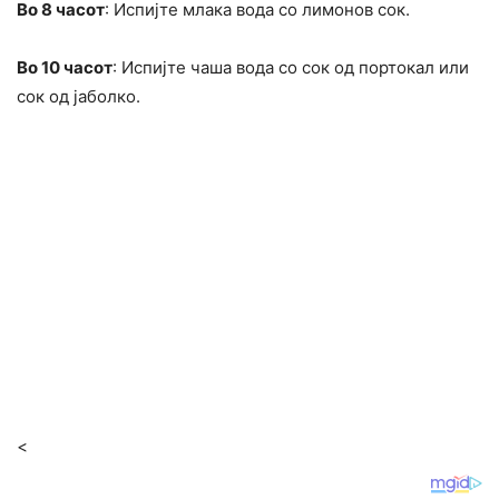
Во 8 часот
: Испијте млака вода со лимонов сок.
Во 10 часот
: Испијте чаша вода со сок од портокал или
сок од јаболко.
<