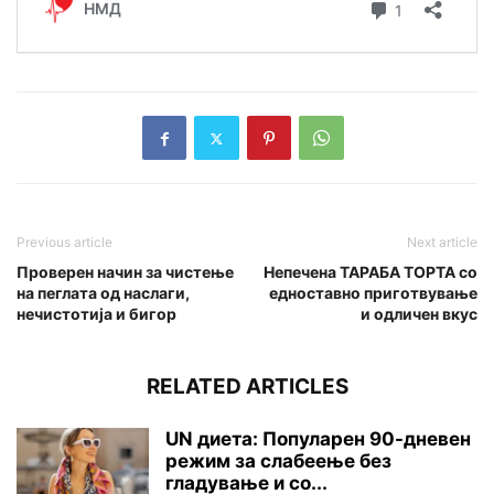
Previous article
Next article
Проверен начин за чистење
Непечена ТАРАБА ТОРТА со
на пеглата од наслаги,
едноставно приготвување
нечистотија и бигор
и одличен вкус
RELATED ARTICLES
UN диета: Популарен 90-дневен
режим за слабеење без
гладување и со...