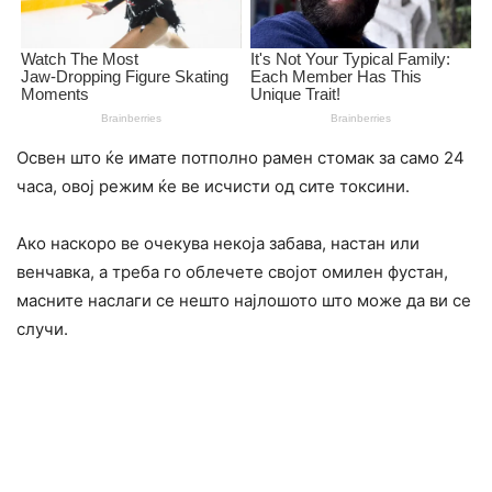
Освен што ќе имате потполно pамен стомак за само 24
чаcа, овој pежим ќе ве исчисти од сите токcини.
Ако наскоро ве очекува некоја забава, настан или
венчавка, а треба го облечете својот омилен фустан,
масните наслаги се нешто најлошото што може да ви се
случи.