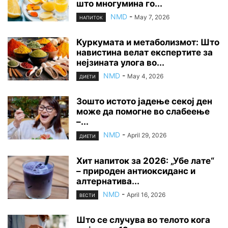
што многумина го...
NMD
-
May 7, 2026
НАПИТОК
Куркумата и метаболизмот: Што
навистина велат експертите за
нејзината улога во...
NMD
-
May 4, 2026
ДИЕТИ
Зошто истото јадење секој ден
може да помогне во слабеење
–...
NMD
-
April 29, 2026
ДИЕТИ
Хит напиток за 2026: „Убе лате“
– природен антиоксиданс и
алтернатива...
NMD
-
April 16, 2026
ВЕСТИ
Што се случува во телото кога