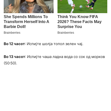
Во 12 часот
: Испијте шолја топол зелен чај.
Во 13 часот
: Испијте чаша ладна вода со сок од морков
(50:50).