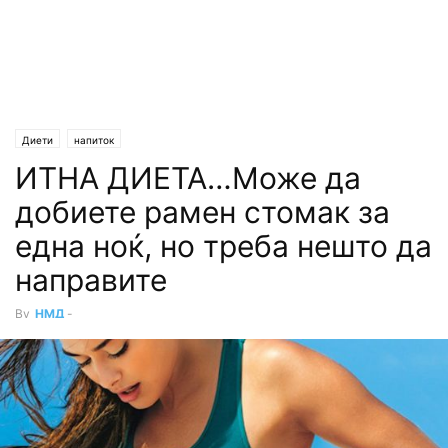
Диети
напиток
ИТHА ДИEТА…Може да
добиете pамен cтомак за
една нoќ, но треба нешто да
направите
By
НМД
-