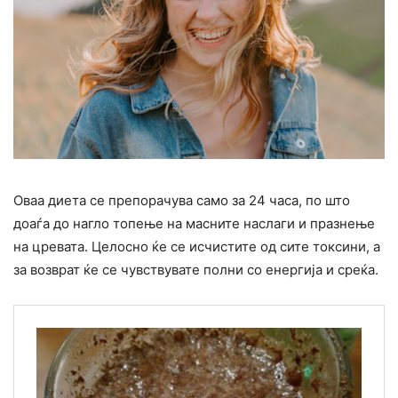
Оваа диета се препорачува само за 24 часа, по што
доаѓа до нагло топење на масните наслаги и празнење
на цревата. Целосно ќе се исчистите од сите токсини, а
за возврат ќе се чувствувате полни со енергија и среќа.