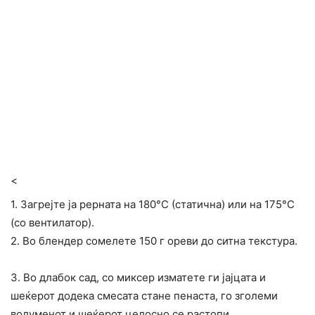
<
1. Загрејте ја рерната на 180°C (статична) или на 175°C
(со вентилатор).
2. Во блендер сомелете 150 г ореви до ситна текстура.
3. Во длабок сад, со миксер изматете ги јајцата и
шеќерот додека смесата стане пенаста, го зголеми
волуменот и шеќерот целосно се растопи.