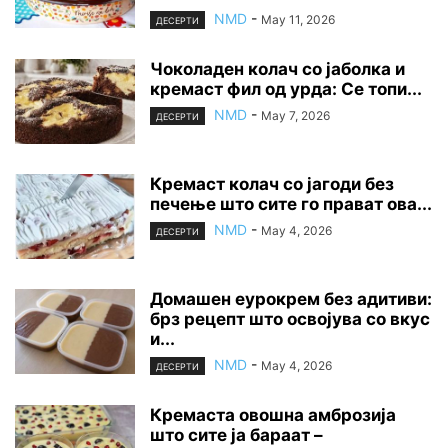
NMD
-
May 11, 2026
ДЕСЕРТИ
Чоколаден колач со јаболка и
кремаст фил од урда: Се топи...
NMD
-
May 7, 2026
ДЕСЕРТИ
Кремаст колач со јагоди без
печење што сите го прават ова...
NMD
-
May 4, 2026
ДЕСЕРТИ
Домашен еурокрем без адитиви:
брз рецепт што освојува со вкус
и...
NMD
-
May 4, 2026
ДЕСЕРТИ
Кремаста овошна амброзија
што сите ја бараат –