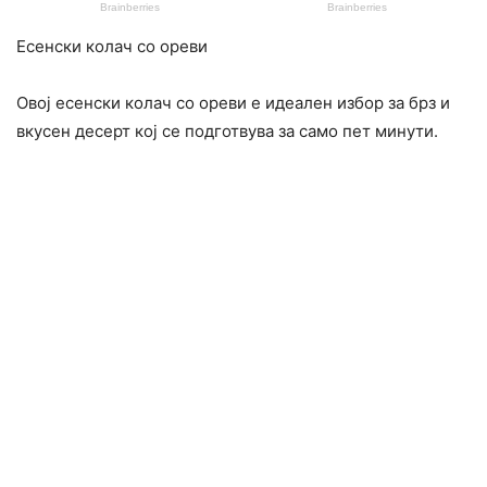
Есенски колач со ореви
Овој есенски колач со ореви е идеален избор за брз и
вкусен десерт кој се подготвува за само пет минути.