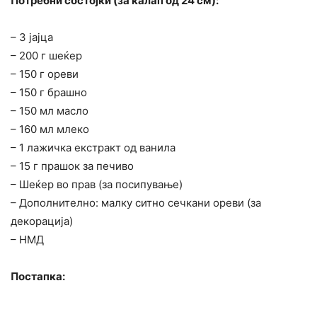
Потребни состојки (за калап од 24 см):
– 3 јајца
– 200 г шеќер
– 150 г ореви
– 150 г брашно
– 150 мл масло
– 160 мл млеко
– 1 лажичка екстракт од ванила
– 15 г прашок за печиво
– Шеќер во прав (за посипување)
– Дополнително: малку ситно сечкани ореви (за
декорација)
– НМД
Постапка: