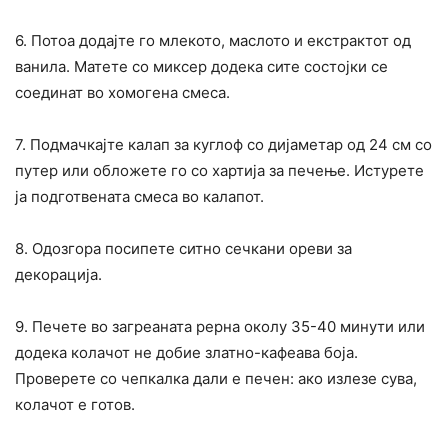
6. Потоа додајте го млекото, маслото и екстрактот од
ванила. Матете со миксер додека сите состојки се
соединат во хомогена смеса.
7. Подмачкајте калап за куглоф со дијаметар од 24 см со
путер или обложете го со хартија за печење. Истурете
ја подготвената смеса во калапот.
8. Одозгора посипете ситно сечкани ореви за
декорација.
9. Печете во загреаната рерна околу 35-40 минути или
додека колачот не добие златно-кафеава боја.
Проверете со чепкалка дали е печен: ако излезе сува,
колачот е готов.