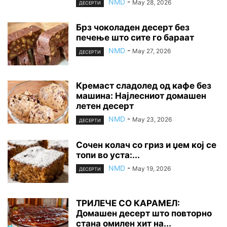
NMD
-
May 28, 2026
ДЕСЕРТИ
Брз чоколаден десерт без
печење што сите го бараат
NMD
-
May 27, 2026
ДЕСЕРТИ
Кремаст сладолед од кафе без
машина: Најлесниот домашен
летен десерт
NMD
-
May 23, 2026
ДЕСЕРТИ
Сочен колач со гриз и џем кој се
топи во уста:...
NMD
-
May 19, 2026
ДЕСЕРТИ
ТРИЛЕЧЕ СО КАРАМЕЛ:
Домашен десерт што повторно
стана омилен хит на...