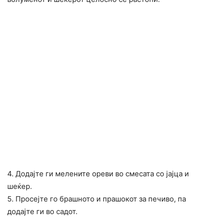
4. Додајте ги мелените ореви во смесата со јајца и
шеќер.
5. Просејте го брашното и прашокот за печиво, па
додајте ги во садот.