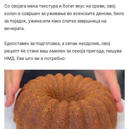
Со својата мека текстура и богат вкус на ореви, овој
колач е совршен за уживање во есенските денови, било
за појадок, ужина или како слатка завршница на
вечерата.
Едноставен за подготовка, а сепак неодолив, овој
рецепт ќе стане ваш омилен за секоја пригода, пишува
НМД. Еве што ви е потребно: