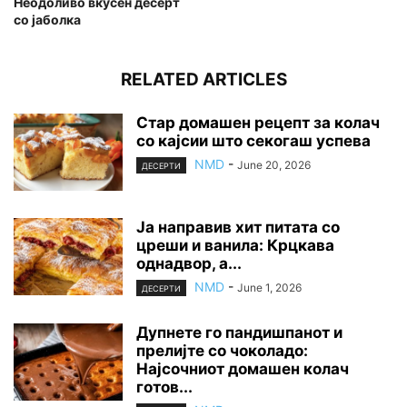
Неодоливо вкусен десерт
со јаболка
RELATED ARTICLES
Стар домашен рецепт за колач
со кајсии што секогаш успева
NMD
-
June 20, 2026
ДЕСЕРТИ
Ја направив хит питата со
цреши и ванила: Крцкава
однадвор, а...
NMD
-
June 1, 2026
ДЕСЕРТИ
Дупнете го пандишпанот и
прелијте со чоколадо:
Најсочниот домашен колач
готов...