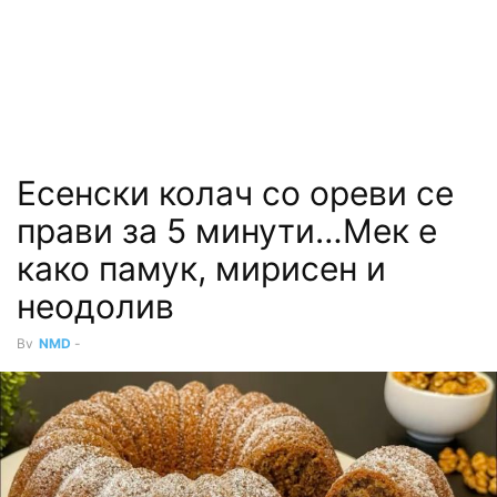
Есенски колач со ореви се
прави за 5 минути…Мек е
како памук, мирисен и
неодолив
By
NMD
-