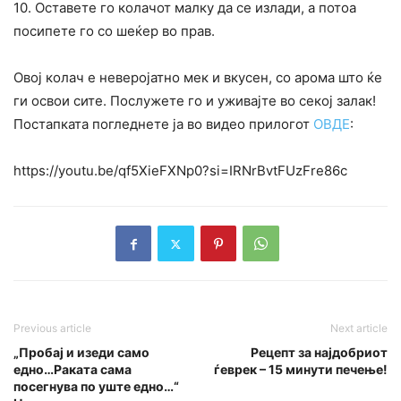
10. Оставете го колачот малку да се излади, а потоа
посипете го со шеќер во прав.
Овој колач е неверојатно мек и вкусен, со арома што ќе
ги освои сите. Послужете го и уживајте во секој залак!
Постапката погледнете ја во видео прилогот
ОВДЕ
:
https://youtu.be/qf5XieFXNp0?si=IRNrBvtFUzFre86c
Previous article
Next article
„Пробај и изеди само
Рецепт за најдобриот
едно…Раката сама
ѓеврек – 15 минути печење!
посегнува по уште едно…“