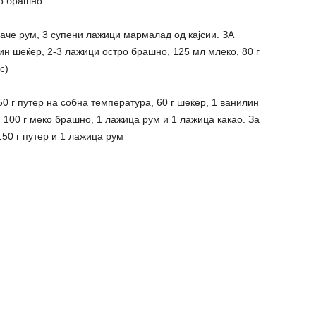
ко брашно.
паче рум, 3 супени лажици мармалад од кајсии. ЗА
н шеќер, 2-3 лажици остро брашно, 125 мл млеко, 80 г
с)
50 г путер на собна температура, 60 г шеќер, 1 ванилин
, 100 г меко брашно, 1 лажица рум и 1 лажица какао. За
 150 г путер и 1 лажица рум