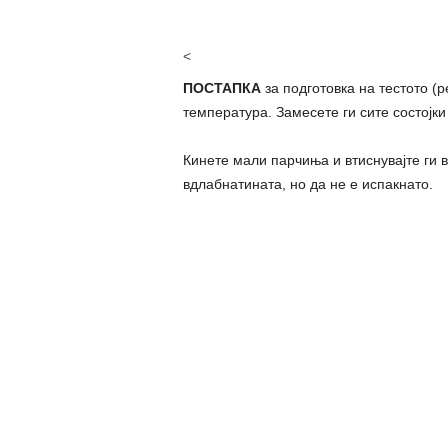
<
ПОСТАПКА
за подготовка на тестото (р
температура. Замесете ги сите состојки
Кинете мали парчиња и втиснувајте ги 
вдлабнатината, но да не е испакнато.