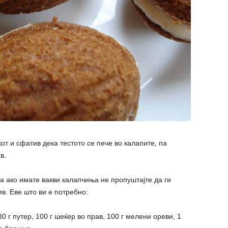
от и сфатив дека тестото се пече во калапите, па
в.
па ако имате вакви калапчиња не пропуштајте да ги
в. Еве што ви е потребно:
0 г путер, 100 г шеќер во прав, 100 г мелени ореви, 1