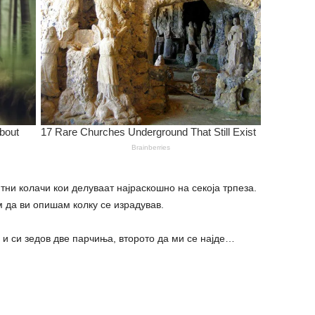
ни колачи кои делуваат најраскошно на секоја трпеза.
м да ви опишам колку се израдував.
 и си зедов две парчиња, второто да ми се најде…