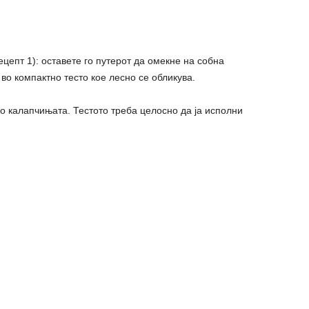
ецепт 1): оставете го путерот да омекне на собна
 во компактно тесто кое лесно се обликува.
во калапчињата. Тестото треба целосно да ја исполни