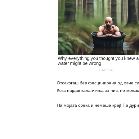
Отсекогаш бев фасцинирана од овие сит
Кога најдав калапчиња за нив, не можа
На мојата среќа и немаше крај! Па дури