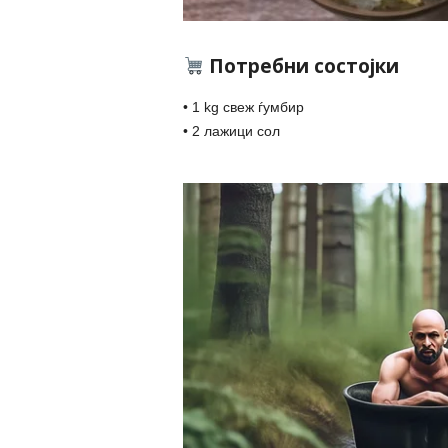
Потребни состојки
• 1 kg свеж ѓумбир
• 2 лажици сол