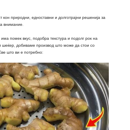
ат кон природни, едноставни и долготрајни решенија за
ва внимание.
 има помек вкус, подобра текстура и подолг рок на
 и шеќер, добиваме производ што може да стои со
ве што ви е потребно: