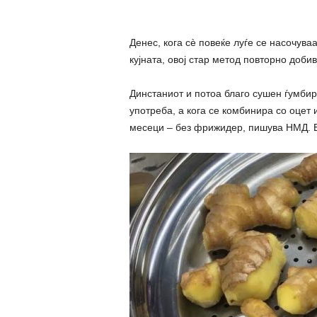
Денес, кога сè повеќе луѓе се насочува
кујната, овој стар метод повторно доби
Динстаниот и потоа благо сушен ѓумбир
употреба, а кога се комбинира со оцет
месеци – без фрижидер, пишува НМД. Е