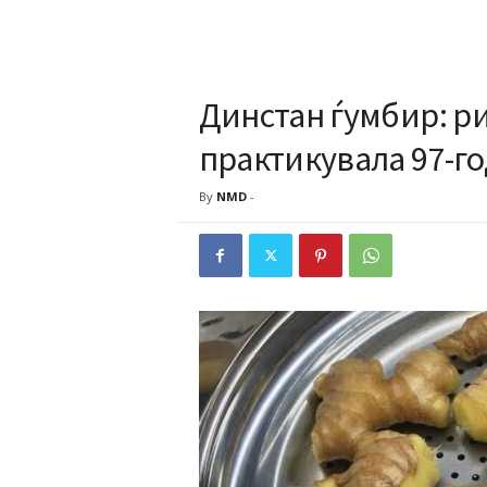
Динстан ѓумбир: ри
практикувала 97-г
By
NMD
-