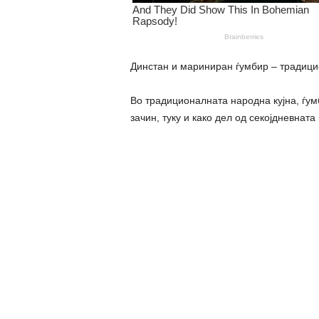
Динстан и мариниран ѓумбир – традиц
Во традиционалната народна кујна, ѓум
зачин, туку и како дел од секојдневнат