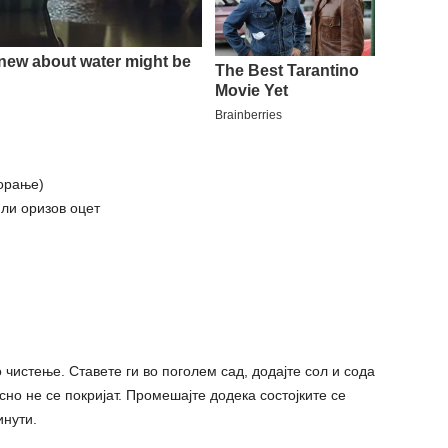
ворање)
или оризов оцет
 чистење. Ставете ги во поголем сад, додајте сол и сода
но не се покријат. Промешајте додека состојките се
инути.