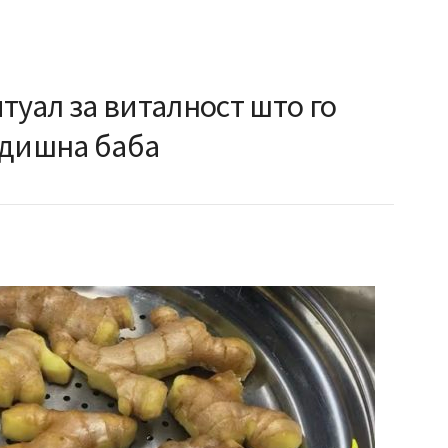
туал за виталност што го
одишна баба