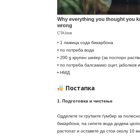
• 1 лажица сода бикарбона
• по потреба вода
• 200 g крупен шеќер (за поспоро раст
• по потреба балсамико оцет, јаболков 
• НМД
Постапка
1. Подготовка и чистење
Одделете ги грутките ѓумбир за полесно
бикарбона, па сипете вода додека целос
растопат и оставете да стои околу 10 м