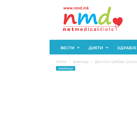
Н
М
Д
ВЕСТИ
ДИЕТИ
ЗДРАВЈЕ
Home
зимница
Динстан ѓумбир: ритуа
ЗИМНИЦА