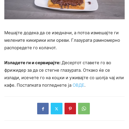
Мешајте додека да се изедначи, а потоа измешајте ги
мелените кикирики или ореви. Глазурата рамномерно
распоредете го колачот.
Изладете ги и сервирајте:
Десертот ставете го во
фрижидер за да се стегне глазурата. Откако ќе се
излади, исечете го на коцки и уживајте со шолја чај или
кафе. Постапката погледнете ја
ОВДЕ
.