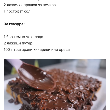
2 лажички прашок за печиво
1 прстофат сол
За глазура:
1 бар темно чоколадо
2 лажици путер
100 г тостирани кикирики или ореви