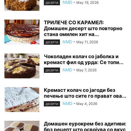
NMD
-
May 19, 2026
ДЕСЕРТИ
ТРИЛЕЧЕ СО КАРАМЕЛ:
Домашен десерт што повторно
стана омилен хит на...
NMD
-
May 11, 2026
ДЕСЕРТИ
Чоколаден колач со јаболка и
кремаст фил од урда: Се топи...
NMD
-
May 7, 2026
ДЕСЕРТИ
Кремаст колач со јагоди без
печење што сите го прават ова...
NMD
-
May 4, 2026
ДЕСЕРТИ
Домашен еурокрем без адитиви:
брз рецепт што освојува со вкус