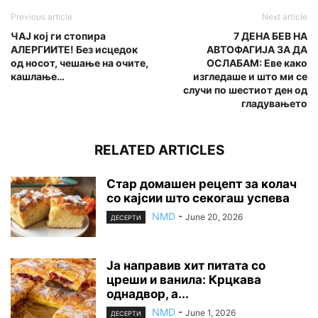
Previous article
Next article
ЧАЈ кој ги стопира
7 ДЕНА БЕВ НА
АЛЕРГИИТЕ! Без исцедок
АВТОФАГИЈА ЗА ДА
од носот, чешање на очите,
ОСЛАБАМ: Еве како
кашлање…
изгледаше и што ми се
случи по шестиот ден од
гладувањето
RELATED ARTICLES
Стар домашен рецепт за колач
со кајсии што секогаш успева
NMD
-
June 20, 2026
ДЕСЕРТИ
Ја направив хит питата со
цреши и ванила: Крцкава
однадвор, а...
NMD
-
June 1, 2026
ДЕСЕРТИ