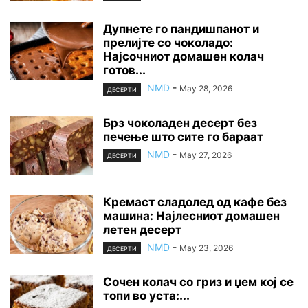
Дупнете го пандишпанот и
прелијте со чоколадо:
Најсочниот домашен колач
готов...
NMD
-
May 28, 2026
ДЕСЕРТИ
Брз чоколаден десерт без
печење што сите го бараат
NMD
-
May 27, 2026
ДЕСЕРТИ
Кремаст сладолед од кафе без
машина: Најлесниот домашен
летен десерт
NMD
-
May 23, 2026
ДЕСЕРТИ
Сочен колач со гриз и џем кој се
топи во уста:...