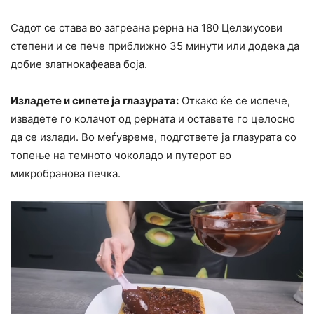
Садот се става во загреана рерна на 180 Целзиусови
степени и се пече приближно 35 минути или додека да
добие златнокафеава боја.
Изладете и сипете ја глазурата:
Откако ќе се испече,
извадете го колачот од рерната и оставете го целосно
да се излади. Во меѓувреме, подгответе ја глазурата со
топење на темното чоколадо и путерот во
микробранова печка.