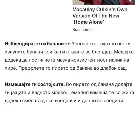
Изблендирајте ги бананите:
Започнете така што ќе ги
излупите бананите и ќе ги ставите во блендер. Мешајте
додека да постигнете мазна конзистентност налик на
пире. Префрлете го пирето од банана во длабок сад.
Измешајте ги состојките:
Во пирето од банана додајте
ги јајцата и ладното млеко. Темелно измешајте со жица
додека смесата да се изедначи и добро се соедини.