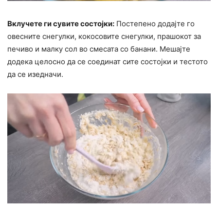
Вклучете ги сувите состојки:
Постепено додајте го
овесните снегулки, кокосовите снегулки, прашокот за
печиво и малку сол во смесата со банани. Мешајте
додека целосно да се соединат сите состојки и тестото
да се изедначи.