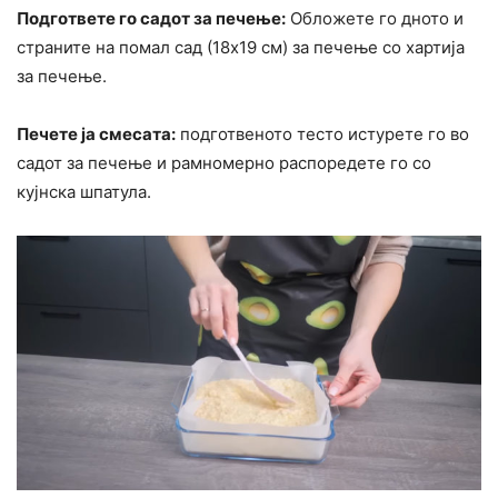
Подгответе го садот за печење:
Обложете го дното и
страните на помал сад (18х19 см) за печење со хартија
за печење.
Печете ја смесата:
подготвеното тесто истурете го во
садот за печење и рамномерно распоредете го со
кујнска шпатула.