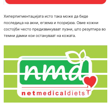
Хиперпигментацијата исто така може да биде
последица на акни, егзема и псоријаза. Овие кожни
состојби често предизвикуваат лузни, што резултира во
темни дамки кои остануваат на кожата.