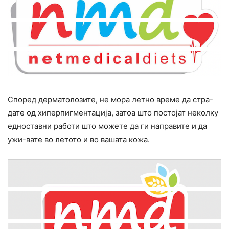
Според дерматолозите, не мора летно време да стра-
дате од хиперпигментација, затоа што постојат неколку
едноставни работи што можете да ги направите и да
ужи-вате во летото и во вашата кожа.