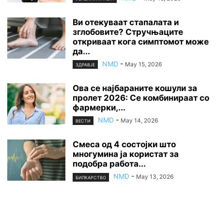
Ви отекуваат стапалата и
зглобовите? Стручњаците
откриваат кога симптомот може
да...
NMD
-
May 15, 2026
ЗДРАВЈЕ
Ова се најбараните кошули за
пролет 2026: Се комбинираат со
фармерки,...
NMD
-
May 14, 2026
ВЕСТИ
Смеса од 4 состојки што
многумина ја користат за
подобра работа...
NMD
-
May 13, 2026
БИЛКАРСТВО