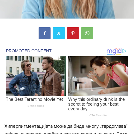
Хиперпигментацијата може да биде многу „тврдоглава“
појава на кожата, особено ако сте склони на акни. Сето