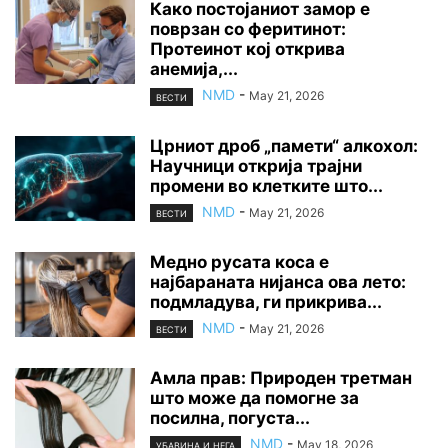
Како постојаниот замор е
поврзан со феритинот:
Протеинот кој открива
анемија,...
NMD
-
May 21, 2026
ВЕСТИ
Црниот дроб „памети“ алкохол:
Научници открија трајни
промени во клетките што...
NMD
-
May 21, 2026
ВЕСТИ
Медно русата коса е
најбараната нијанса ова лето:
подмладува, ги прикрива...
NMD
-
May 21, 2026
ВЕСТИ
Амла прав: Природен третман
што може да помогне за
посилна, погуста...
NMD
-
May 18, 2026
УБАВИНА И НЕГА