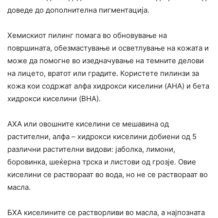
доведе до дополнителна пигментација.
Хемискиот пилинг помага во обновување на
површината, обезмастување и осветлување на кожата и
може да помогне во изедначување на темните делови
на лицето, вратот или градите. Користете пилинзи за
кожа кои содржат алфа хидрокси киселини (AHA) и бета
хидрокси киселини (BHA).
АХА или овошните киселини се мешавина од
растителни, алфа – хидрокси киселини добиени од 5
различни растителни видови: јаболка, лимони,
боровинка, шеќерна трска и листови од грозје. Овие
киселини се раствораат во вода, но не се раствораат во
масла.
БХА киселините се растворливи во масла, а најпозната