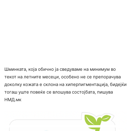
Шминката, која обично ја сведуваме на минимум во
текот на летните месеци, особено не се препорачува
доколку кожата е склона на хиперпигментација, бидејќи
тогаш уште повеќе се влошува состојбата, пишува
НМД.мк