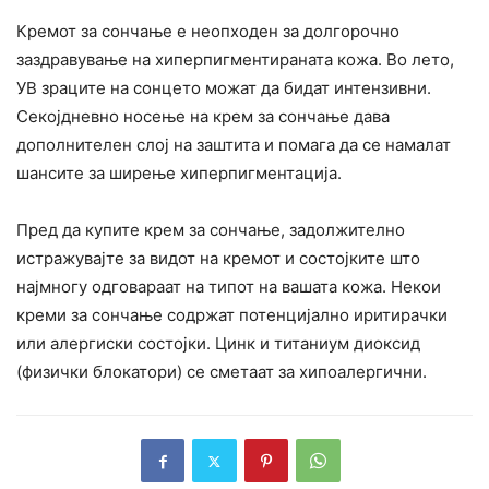
Кремот за сончање е неопходен за долгорочно
заздравување на хиперпигментираната кожа. Во лето,
УВ зраците на сонцето можат да бидат интензивни.
Секојдневно носење на крем за сончање дава
дополнителен слој на заштита и помага да се намалат
шансите за ширење хиперпигментација.
Пред да купите крем за сончање, задолжително
истражувајте за видот на кремот и состојките што
најмногу одговараат на типот на вашата кожа. Некои
креми за сончање содржат потенцијално иритирачки
или алергиски состојки. Цинк и титаниум диоксид
(физички блокатори) се сметаат за хипоалергични.