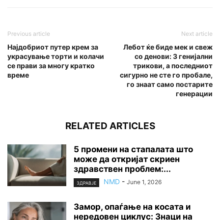
Previous article
Next article
Најдобриот путер крем за
Лебот ќе биде мек и свеж
украсување торти и колачи
со денови: 3 генијални
се прави за многу кратко
трикови, а последниот
време
сигурно не сте го пробале,
го знаат само постарите
генерации
RELATED ARTICLES
5 промени на стапалата што
може да откријат скриен
здравствен проблем:...
NMD
-
June 1, 2026
ЗДРАВЈЕ
Замор, опаѓање на косата и
нередовен циклус: Знаци на