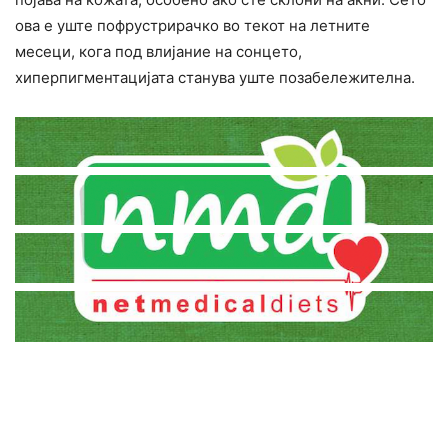
ова е уште пофрустрирачко во текот на летните
месеци, кога под влијание на сонцето,
хиперпигментацијата станува уште позабележителна.