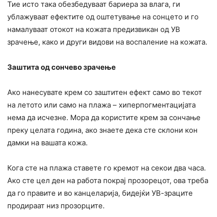
Тие исто така обезбедуваат бариера за влага, ги
ублажуваат ефектите од оштетување на сонцето и го
намалуваат отокот на кожата предизвикан од УВ
зрачење, како и други видови на воспаление на кожата.
Заштита од сончево зрачење
Ако нанесувате крем со заштитен ефект само во текот
на летото или само на плажа – хиперпогментацијата
нема да исчезне. Мора да користите крем за сончање
преку целата година, ако знаете дека сте склони кон
дамки на вашата кожа.
Кога сте на плажа ставете го кремот на секои два часа.
Ако сте цел ден на работа покрај прозорецот, ова треба
да го правите и во канцеларија, бидејќи УВ-зраците
продираат низ прозорците.