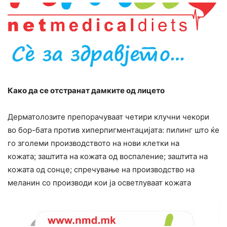
Како да се отстранат дамките од лицето
Дерматолозите препорачуваат четири клучни чекори
во бор-бата против хиперпигментацијата: пилинг што ќе
го зголеми производството на нови клетки на
кожата; заштита на кожата од воспаление; заштита на
кожата од сонце; спречување на производство на
меланин со производи кои ја осветлуваат кожата