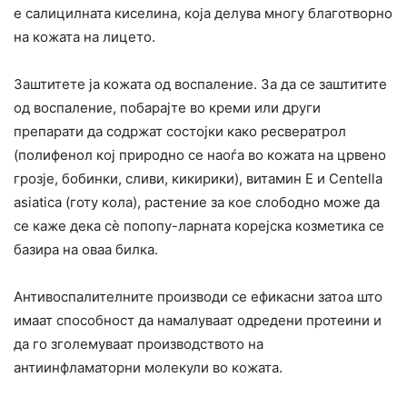
е салицилната киселина, која делува многу благотворно
на кожата на лицето.
Заштитете ја кожата од воспаление. За да се заштитите
од воспаление, побарајте во креми или други
препарати да содржат состојки како ресвератрол
(полифенол кој природно се наоѓа во кожата на црвено
грозје, бобинки, сливи, кикирики), витамин Е и Centella
asiatica (готу кола), растение за кое слободно може да
се каже дека сè попопу-ларната корејска козметика се
базира на оваа билка.
Антивоспалителните производи се ефикасни затоа што
имаат способност да намалуваат одредени протеини и
да го зголемуваат производството на
антиинфламаторни молекули во кожата.