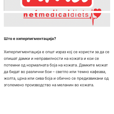
Што е хиперпигментација?
Хиперпигментација е општ израз кој се користи за да се
опишат дамки и неправилности на кожата и кои се
потемни од нормалната боја на кожата. Дамките можат
да бидат во различни бои – светло или темно кафеава,
жолта, црна или сива боја и обично се предизвикани од
зголемено производство на меланин во кожата.