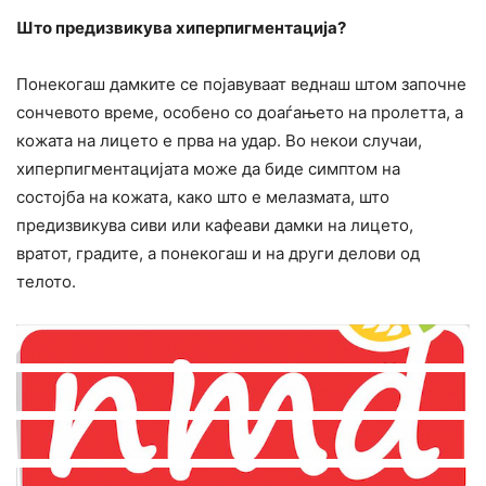
Што предизвикува хиперпигментација?
Понекогаш дамките се појавуваат веднаш штом започне
сончевото време, особено со доаѓањето на пролетта, а
кожата на лицето е прва на удар. Во некои случаи,
хиперпигментацијата може да биде симптом на
состојба на кожата, како што е мелазмата, што
предизвикува сиви или кафеави дамки на лицето,
вратот, градите, а понекогаш и на други делови од
телото.