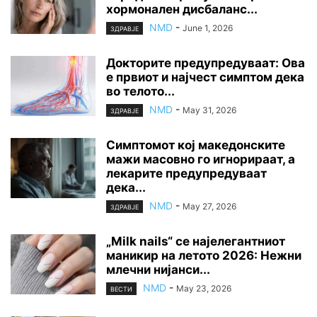
хормонален дисбаланс...
NMD
-
June 1, 2026
ЗДРАВЈЕ
Докторите предупредуваат: Ова
е првиот и најчест симптом дека
во телото...
NMD
-
May 31, 2026
ЗДРАВЈЕ
Симптомот кој македонските
мажи масовно го игнорираат, а
лекарите предупредуваат
дека...
NMD
-
May 27, 2026
ЗДРАВЈЕ
„Milk nails“ се најелегантниот
маникир на летото 2026: Нежни
млечни нијанси...
NMD
-
May 23, 2026
ВЕСТИ