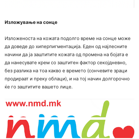
Изложување на сонце
Изложеноста на кожата подолго време на сонце може
да доведе до хиперпигментација. Еден од најлесните
начини да ја заштитите кожата од промена на бојата е
да нанесувате крем со заштитен фактор секојдневно,
без разлика на тоа какво е времето (сончевите зраци
продираат и преку облаци), и на тој начин долгорочно
ќе го заштитите вашето лице.