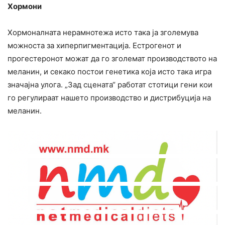
Хормони
Хормоналната нерамнотежа исто така ја зголемува
можноста за хиперпигментација. Естрогенот и
прогестеронот можат да го зголемат производството на
меланин, и секако постои генетика која исто така игра
значајна улога. „Зад сцената“ работат стотици гени кои
го регулираат нашето производство и дистрибуција на
меланин.