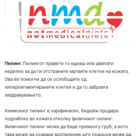
Пилинг.
Пилингот правете го еднаш или двапати
неделно за да ги отстраните мртвите клетки на кожата.
Ова ќе помогне да се ослободите од
хиперпигментираните клетки и да го забрзате
заздравувањето.
Хемискиот пилинг е најефикасен, бидејќи продира
подлабоко во кожата отколку физичкиот пилинг.
Физичкиот пилинг може да биде премногу груб, а исто
така може да создаде воспаление што подоцна може да