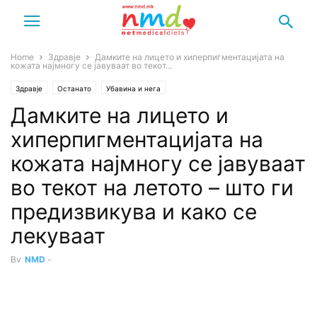
Home
Здравје
Дамките на лицето и хиперпигментацијата на
кожата најмногу се јавуваат во текот...
Здравје
Останато
Убавина и нега
Дамките на лицето и
хиперпигментацијата на
кожата најмногу се јавуваат
во текот на летото – што ги
предизвикува и како се
лекуваат
By
NMD
-