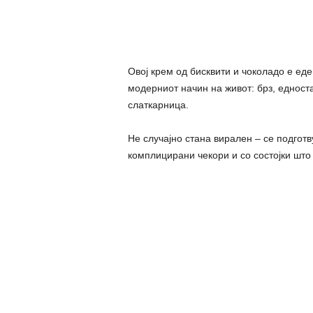
Овој крем од бисквити и чоколадо е ед
модерниот начин на живот: брз, едноста
слаткарница.
Не случајно стана вирален – се подготв
комплицирани чекори и со состојки што 