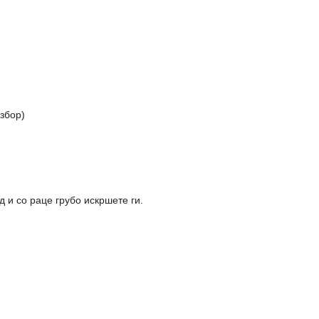
избор)
д и со раце грубо искршете ги.