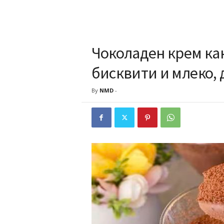
Чоколаден крем как
бисквити и млеко, 
By
NMD
-