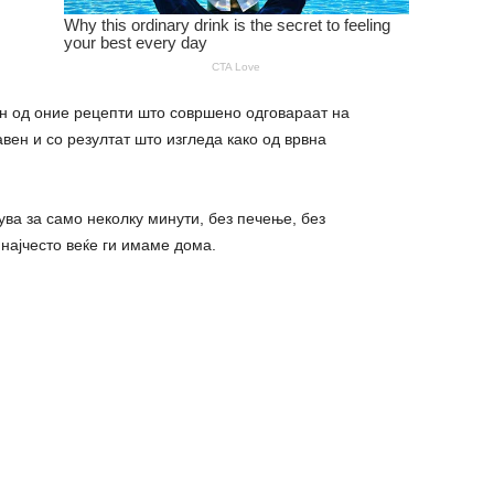
ен од оние рецепти што совршено одговараат на
вен и со резултат што изгледа како од врвна
ува за само неколку минути, без печење, без
најчесто веќе ги имаме дома.