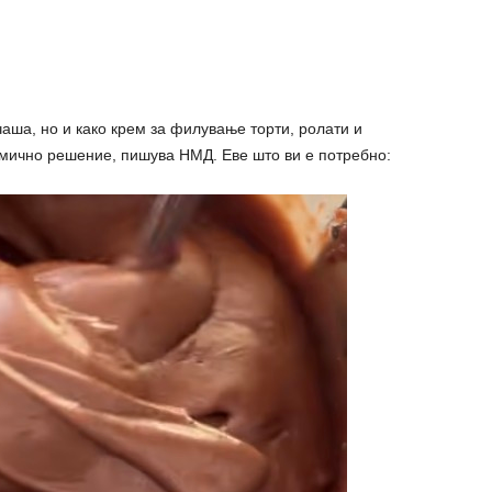
чаша, но и како крем за филување торти, ролати и
омично решение, пишува НМД. Еве што ви е потребно: