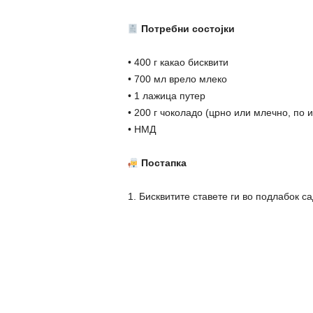
Потребни состојки
• 400 г какао бисквити
• 700 мл врело млеко
• 1 лажица путер
• 200 г чоколадо (црно или млечно, по 
• НМД
Постапка
1. Бисквитите ставете ги во подлабок са