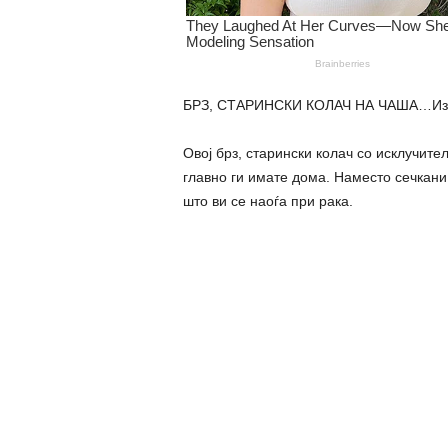
БРЗ, СТАРИНСКИ КОЛАЧ НА ЧАША…Измати
Овој брз, старински колач со исклучител
главно ги имате дома. Наместо сечкани
што ви се наоѓа при рака.