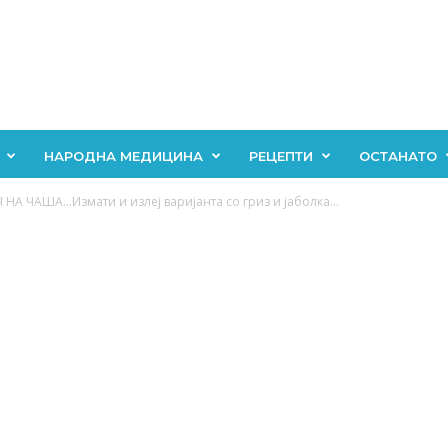
НАРОДНА МЕДИЦИНА
РЕЦЕПТИ
ОСТАНАТО
НА ЧАША…Измати и излеј варијанта со гриз и јаболка…