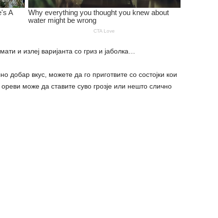
 и излеј варијанта со гриз и јаболка…
но добар вкус, можете да го приготвите со состојки кои
 ореви може да ставите суво грозје или нешто слично