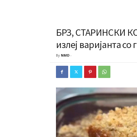
БРЗ, СТАРИНСКИ К
излеј варијанта со
By
NMD
-