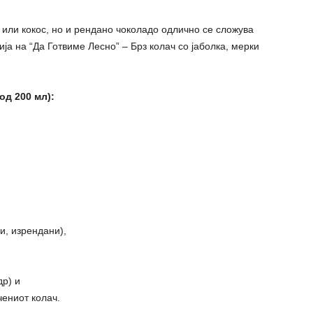
 или кокос, но и рендано чоколадо одлично се сложува
ија на “Да Готвиме Лесно” – Брз колач со јаболка, мерки
од 200 мл):
и, изрендани),
др) и
ениот колач.