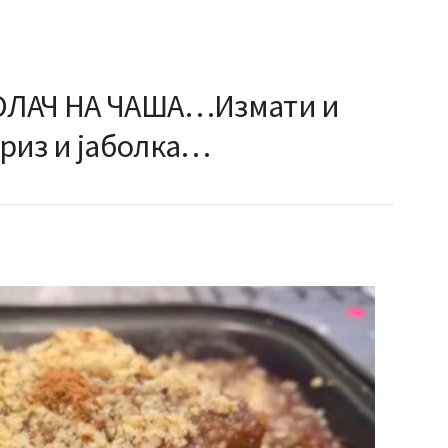
ОЛАЧ НА ЧАША…Измати и
 гриз и јаболка…