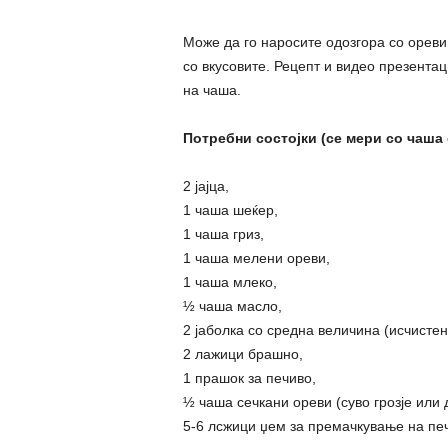
Може да го наросите одозгора со ореви
со вкусовите. Рецепт и видео презентац
на чаша.
Потребни состојки (се мери со чаша 
2 јајца,
1 чаша шеќер,
1 чаша гриз,
1 чаша мелени ореви,
1 чаша млеко,
½ чаша масло,
2 јаболка со средна величина (исчистен
2 лажици брашно,
1 прашок за печиво,
½ чаша сечкани ореви (суво грозје или 
5-6 лсжици џем за премачкување на печ