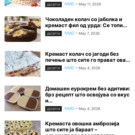
NMD
-
May 11, 2026
ДЕСЕРТИ
Чоколаден колач со јаболка и
кремаст фил од урда: Се топи...
NMD
-
May 7, 2026
ДЕСЕРТИ
Кремаст колач со јагоди без
печење што сите го прават ова...
NMD
-
May 4, 2026
ДЕСЕРТИ
Домашен еурокрем без адитиви:
брз рецепт што освојува со вкус
и...
NMD
-
May 4, 2026
ДЕСЕРТИ
Кремаста овошна амброзија
што сите ја бараат –