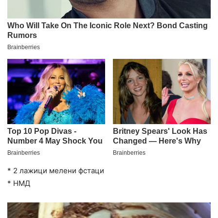
* 2 лажици мелени фстаци
* НМД