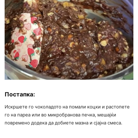
Постапка:
Искршете го чоколадото на помали коцки и растопете
го на пареа или во микробранова печка, мешајќи
повремено додека да добиете мазна и сјајна смеса.