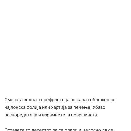
Смесата веднаш префрлете ја во калап обложен со
најлонска фолија или хартија за печење. Убаво
распоредете ја и израмнете ја површината.
Оставете го десертот да се олади и целосно да се