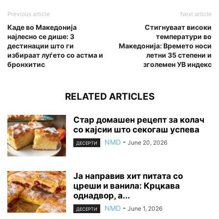
Previous article
Next article
Каде во Македонија
Стигнуваат високи
најлесно се дише: 3
температури во
дестинации што ги
Македонија: Времето носи
избираат луѓето со астма и
летни 35 степени и
бронхитис
зголемен УВ индекс
RELATED ARTICLES
Стар домашен рецепт за колач
со кајсии што секогаш успева
NMD
-
June 20, 2026
ДЕСЕРТИ
Ја направив хит питата со
цреши и ванила: Крцкава
однадвор, а...
NMD
-
June 1, 2026
ДЕСЕРТИ