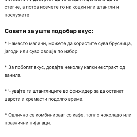
стегне, а потоа исечете го на коцки или штангли и
послужете.
Совети за уште подобар вкус:
* Наместо малини, можете да користите сува брусница,
јагоди или суво овошје по избор.
* За побогат вкус, додајте неколку капки екстракт од
ванила.
* Чувајте ги штанглиците во фрижидер за да останат
цврсти и кремасти подолго време.
* Одлично се комбинираат со кафе, топло чоколадо или
празнични пијалаци.