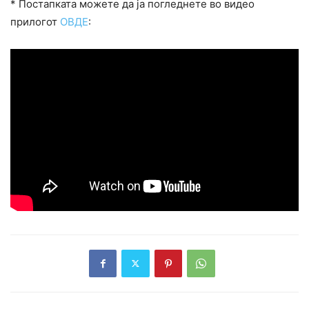
* Постапката можете да ја погледнете во видео
прилогот
ОВДЕ
: