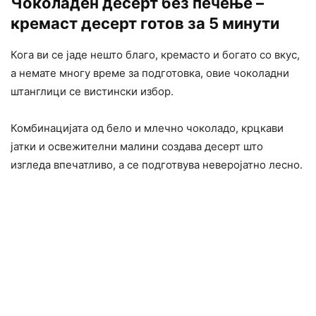
Чоколаден десерт без печење –
кремаст десерт готов за 5 минути
Кога ви се јаде нешто благо, кремасто и богато со вкус,
а немате многу време за подготовка, овие чоколадни
штанглици се вистински избор.
Комбинацијата од бело и млечно чоколадо, крцкави
јатки и освежителни малини создава десерт што
изгледа впечатливо, а се подготвува неверојатно лесно.