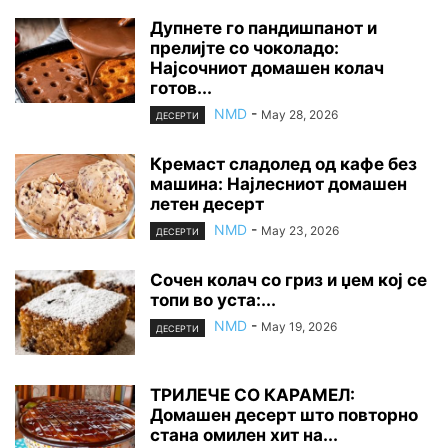
Дупнете го пандишпанот и
прелијте со чоколадо:
Најсочниот домашен колач
готов...
NMD
-
May 28, 2026
ДЕСЕРТИ
Кремаст сладолед од кафе без
машина: Најлесниот домашен
летен десерт
NMD
-
May 23, 2026
ДЕСЕРТИ
Сочен колач со гриз и џем кој се
топи во уста:...
NMD
-
May 19, 2026
ДЕСЕРТИ
ТРИЛЕЧЕ СО КАРАМЕЛ:
Домашен десерт што повторно
стана омилен хит на...