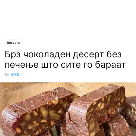
Десерти
Брз чоколаден десерт без
печење што сите го бараат
By
NMD
-