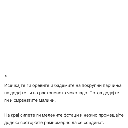
<
Исечкајте ги оревите и бадемите на покрупни парчиња,
па додајте ги во растопеното чоколадо. Потоа додајте
ги и смрзнатите малини.
На крај сипете ги мелените фстаци и нежно промешајте
додека состојките рамномерно да се соединат.