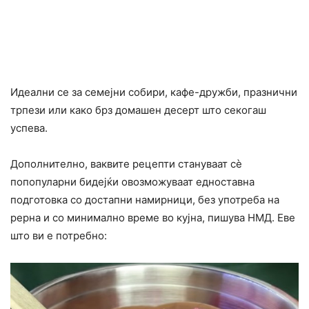
Идеални се за семејни собири, кафе-дружби, празнични
трпези или како брз домашен десерт што секогаш
успева.
Дополнително, ваквите рецепти стануваат сè
попопуларни бидејќи овозможуваат едноставна
подготовка со достапни намирници, без употреба на
рерна и со минимално време во кујна, пишува НМД. Еве
што ви е потребно: