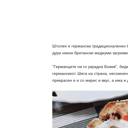
Штолен е германски традиционаленен бо
дури некои британски медиуми загрижен
“Германците ни го украдоа Божиќ”, бид
германскиот. Шега на страна, несомнено
прекрасен е и со мирис и вкус, а има и 