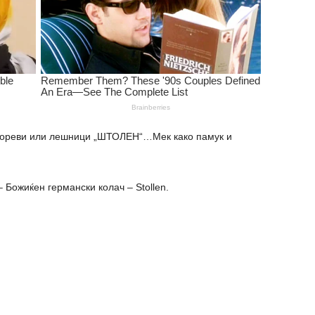
, ореви или лешници „ШТОЛЕН“…Мек како памук и
 Божиќен германски колач – Stollen.