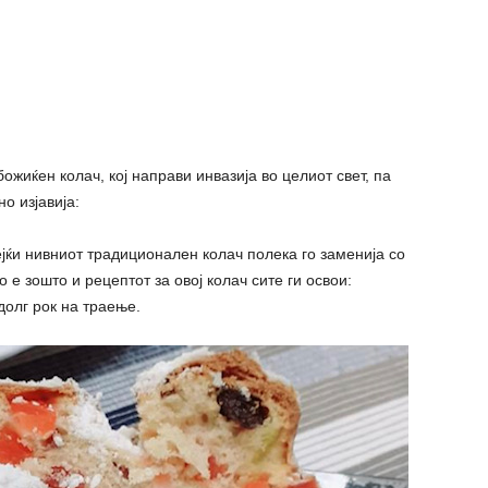
жиќен колач, кој направи инвазија во целиот свет, па
о изјавија:
ејќи нивниот традиционален колач полека го заменија со
 е зошто и рецептот за овој колач сите ги освои:
долг рок на траење.