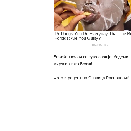
Божиќен колач со суво овошје, бадеми
мирзлив како Божиќ…
Фото и рецепт на Славица Распоповиќ –