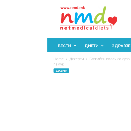
Н
М
Д
ВЕСТИ
ДИЕТИ
ЗДРАВЈЕ
Home
Десерти
Божиќен колач со суво
памук...
ДЕСЕРТИ