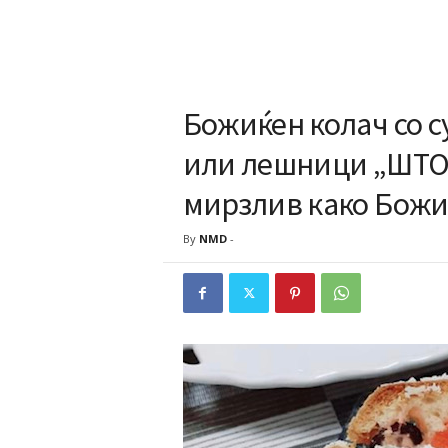
Божиќен колач со с
или лешници „ШТО
мирзлив како Бож
By
NMD
-