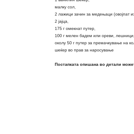
малку сол,
2 лажици зачин за медењаци (овојпат и
2 јајца,
175 г омекнат путер,
100 г мелен бадем или ореви, лешници
околу 50 г путер за премачкување на кол
шеќер во прав за наросување
Постапката опишана во детали может