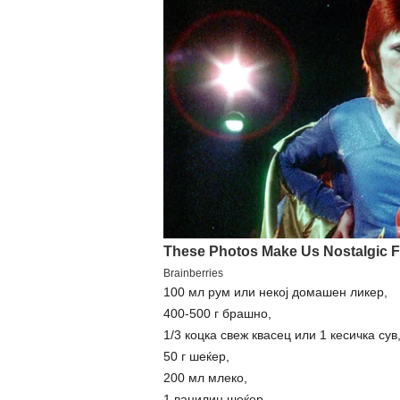
100 мл рум или некој домашен ликер,
400-500 г брашно,
1/3 коцка свеж квасец или 1 кесичка сув
50 г шеќер,
200 мл млеко,
1 ванилин шеќер,