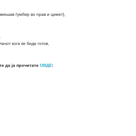
змешав ѓумбир во прав и цимет),
,
ачот кога ќе биде готов,
е да ја прочитате
ОВДЕ
: