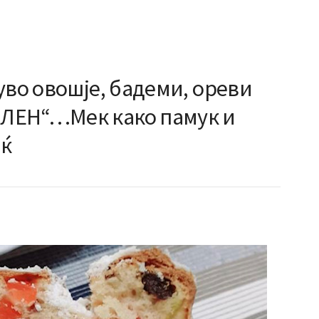
уво овошје, бадеми, ореви
ЛЕН“…Мек како памук и
иќ