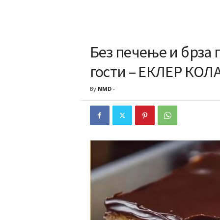
Без печење и брза 
гости – ЕКЛЕР КОЛ
By
NMD
-