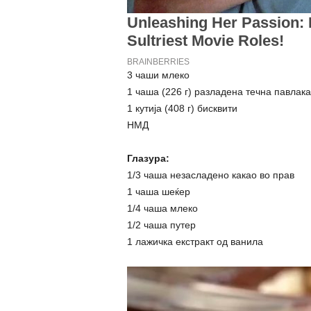
3 чаши млеко
1 чаша (226 г) разладена течна павлака
1 кутија (408 г) бисквити
НМД
Глазура:
1/3 чаша незасладено какао во прав
1 чаша шеќер
1/4 чаша млеко
1/2 чаша путер
1 лажичка екстракт од ванила