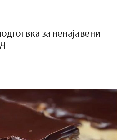
подготвка за ненајавени
АЧ