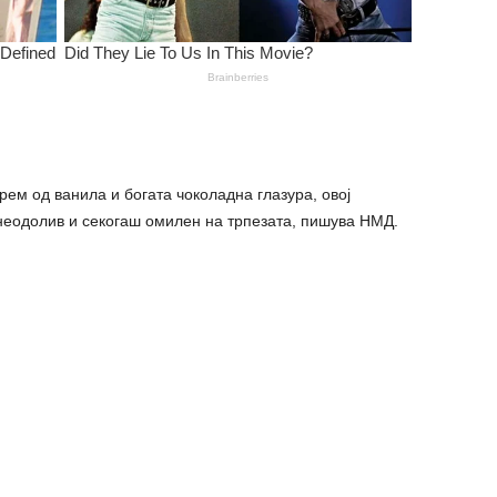
рем од ванила и богата чоколадна глазура, овој
неодолив и секогаш омилен на трпезата, пишува НМД.