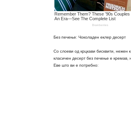
Без печење: Чоколаден еклер десерт
Со слоеви од крцкави бисквити, нежен к
класичен десерт без печење е кремав, 
Еве што ви е потребно: