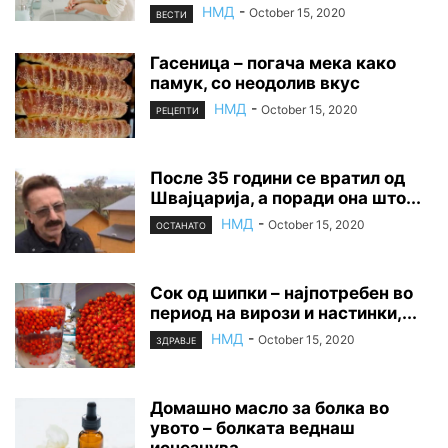
НМД
-
October 15, 2020
ВЕСТИ
Гасеница – погача мека како
памук, со неодолив вкус
НМД
-
October 15, 2020
РЕЦЕПТИ
После 35 години се вратил од
Швајцарија, а поради она што...
НМД
-
October 15, 2020
ОСТАНАТО
Сок од шипки – најпотребен во
период на вирози и настинки,...
НМД
-
October 15, 2020
ЗДРАВЈЕ
Домашно масло за болка во
увото – болката веднаш
исчезнува