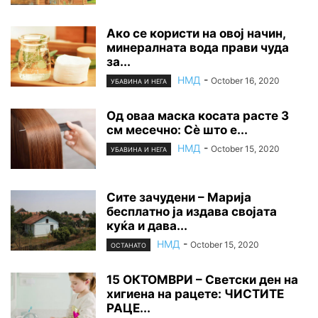
Ако се користи на овој начин,
минералната вода прави чуда
за...
НМД
-
October 16, 2020
УБАВИНА И НЕГА
Од оваа маска косата расте 3
см месечно: Сè што е...
НМД
-
October 15, 2020
УБАВИНА И НЕГА
Сите зачудени – Марија
бесплатно ја издава својата
куќа и дава...
НМД
-
October 15, 2020
ОСТАНАТО
15 ОКТОМВРИ – Светски ден на
хигиена на рацете: ЧИСТИТЕ
РАЦЕ...