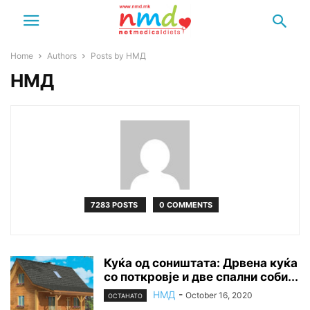
Home
Authors
Posts by НМД
НМД
7283 POSTS
0 COMMENTS
Куќа од соништата: Дрвена куќа
со поткровје и две спални соби...
НМД
-
October 16, 2020
ОСТАНАТО