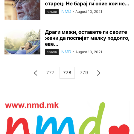
старец: Не барај ги оние кои не...
NMD
-
August 10, 2021
ЉУБОВ
Драги мажи, оставете ги своите
жени да поспијат малку подолго,
еве...
NMD
-
August 10, 2021
ЉУБОВ
777
778
779