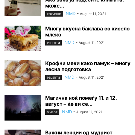
може...
NMD
-
August 11, 2021
КОРИСНО
Многу вкусна баклава со кисело
млеко
NMD
-
August 11, 2021
РЕЦЕПТИ
Крофни меки како памук – многу
лесна подготовка
NMD
-
August 11, 2021
РЕЦЕПТИ
Магична ноќ помеѓу 11. и 12.
август – ќе ви се...
NMD
-
August 11, 2021
ЖИВОТ
Важни лекции од мудриот