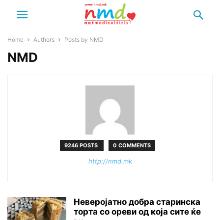
Home
Authors
Posts by NMD
NMD
9246 POSTS
0 COMMENTS
http://nmd.mk
Неверојатно добра старинска
торта со ореви од која сите ќе