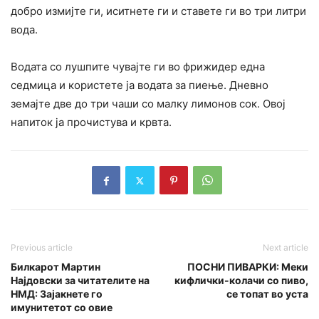
добро измијте ги, иситнете ги и ставете ги во три литри
вода.
Водата со лушпите чувајте ги во фрижидер една
седмица и користете ја водата за пиење. Дневно
земајте две до три чаши со малку лимонов сок. Овој
напиток ја прочистува и кpвта.
Previous article
Next article
Билкарот Мартин
ПОСНИ ПИВАРКИ: Меки
Најдовски за читателите на
кифлички-колачи со пиво,
НМД: Зајакнете го
се топат во уста
имунитетот со овие