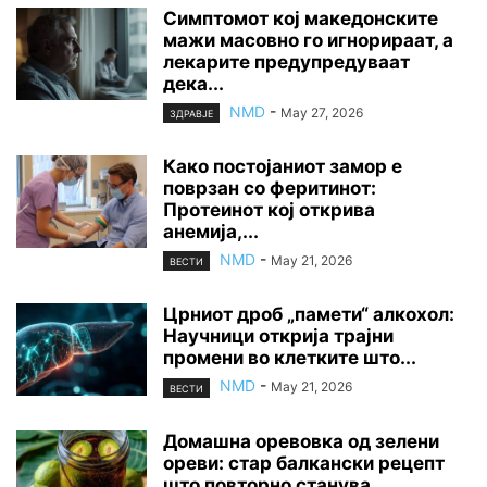
Симптомот кој македонските
мажи масовно го игнорираат, а
лекарите предупредуваат
дека...
NMD
-
May 27, 2026
ЗДРАВЈЕ
Како постојаниот замор е
поврзан со феритинот:
Протеинот кој открива
анемија,...
NMD
-
May 21, 2026
ВЕСТИ
Црниот дроб „памети“ алкохол:
Научници открија трајни
промени во клетките што...
NMD
-
May 21, 2026
ВЕСТИ
Домашна оревовка од зелени
ореви: стар балкански рецепт
што повторно станува...