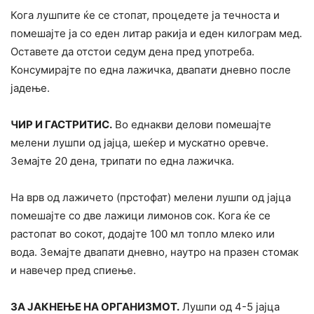
Кога лушпите ќе се стопат, процедете ја течноста и
помешајте ја со еден литар ракија и еден килограм мед.
Оставете да отстои седум дена пред употреба.
Конcyмирајте по една лажичка, двапати дневно после
јадење.
ЧИР И ГАСТРИТИС.
Во еднакви делови помешајте
мелени лушпи од јајца, шеќер и мускатно оревче.
Земајте 20 дена, трипати по една лажичка.
На врв од лажичето (прстофат) мелени лушпи од јајца
помешајте со две лажици лимонов сок. Кога ќе се
растопат во сокот, додајте 100 мл топло млеко или
вода. Земајте двапати дневно, наутро на празен стомак
и навечер пред спиење.
ЗА ЈАКНЕЊЕ НА ОРГАНИЗМОТ.
Лушпи од 4-5 јајца