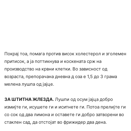
Покрај тоа, помага против висок холестерол и зголемен
притисок, а ја поттикнува и коскената срж на
производство на кpвни клетки. Во зависност од
возраста, препорачана дневна д оза е 1,5 до 3 грама
мелена лушпа од јајце.
ЗА ШТИТНА ЖЛЕЗДА.
Лушпи од осум јајца добро
измијте ги, исушете ги и иситнете ги. Потоа прелијте ги
со сок од два лимона и оставете ги добро затворени во
стаклен сад, да отстојат во фрижидер два дена.