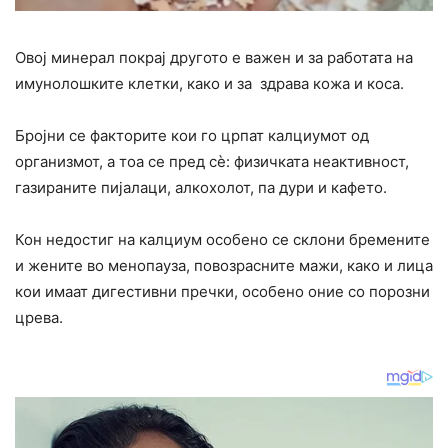
Овој минерал покрај другото е важен и за работата на
имунолошките клетки, како и за здрава кожа и коса.
Бројни се факторите кои го црпат калциумот од
организмот, а тоа се пред сè: физичката неактивност,
газираните пијалаци, алкоxолот, па дури и кафето.
Кон недостиг на калциум особено се склони бремените
и жените во менопауза, повозрасните мажи, како и лица
кои имаат дигестивни пречки, особено оние со порозни
црева.