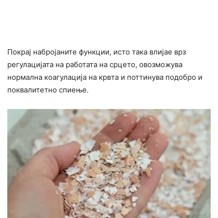
Покрај набројаните функции, исто така влијае врз
регулацијата на работата на срцето, овозможува
нормална коагулација на крвта и поттинува подобро и
поквалитетно спиење.