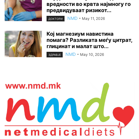
вредности во крвта најмногу го
предвидуваат ризикот...
NMD
-
May 11, 2026
ДОКТОРИ
Кој магнезиум навистина
помага? Разликата меѓу цитрат,
глицинат и малат што...
NMD
-
May 10, 2026
ЗДРАВЈЕ