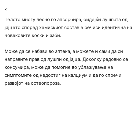
<
Телото многу лесно го апсорбира, бидејќи лушпата од
јајцето според хемискиот состав е речиси идентична на
човековите коски и заби.
Може да се набави во аптека, а можете и сами да си
направите прав од лушпи од јајца. Доколку редовно се
конcyмира, може да помогне во ублажување на
симптомите од недостиг на калциум и да го спречи
развојот на остеопороза.