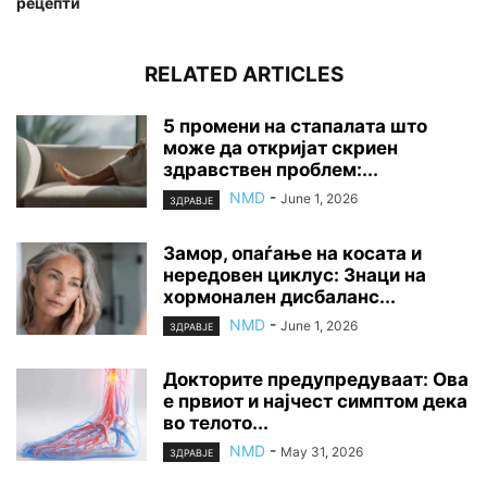
рецепти
RELATED ARTICLES
5 промени на стапалата што
може да откријат скриен
здравствен проблем:...
NMD
-
June 1, 2026
ЗДРАВЈЕ
Замор, опаѓање на косата и
нередовен циклус: Знаци на
хормонален дисбаланс...
NMD
-
June 1, 2026
ЗДРАВЈЕ
Докторите предупредуваат: Ова
е првиот и најчест симптом дека
во телото...
NMD
-
May 31, 2026
ЗДРАВЈЕ