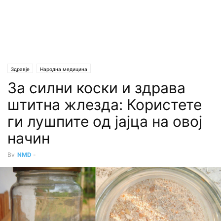
Здравје
Народна медицина
За силни коски и здрава
штитна жлезда: Користете
ги лушпите од јајца на овој
начин
By
NMD
-