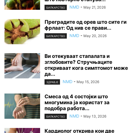
NMD
-
May 21, 2026
БИЛКАРСТВО
Преградите од орев што сите ги
фрлаат: Од нив се прави...
NMD
-
May 20, 2026
БИЛКАРСТВО
Ви отекуваат стапалата и
зглобовите? Стручњаците
откриваат кога симптомот може
да...
NMD
-
May 15, 2026
ЗДРАВЈЕ
Смеса од 4 состојки што
многумина ја користат за
подобра работа...
NMD
-
May 13, 2026
БИЛКАРСТВО
Кардиолог открива кои две