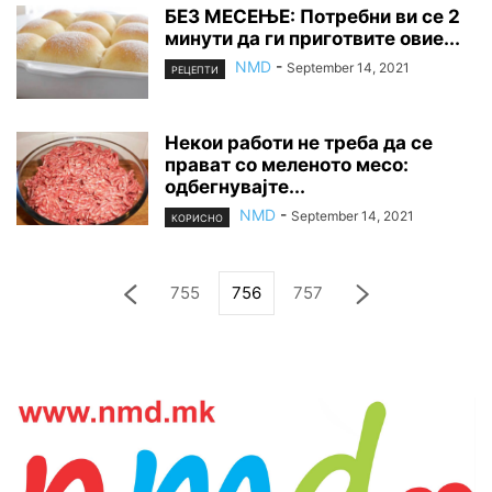
БЕЗ МЕСЕЊЕ: Потребни ви се 2
минути да ги приготвите овие...
NMD
-
September 14, 2021
РЕЦЕПТИ
Некои работи не треба да се
прават со меленото месо:
одбегнувајте...
NMD
-
September 14, 2021
КОРИСНО
755
756
757