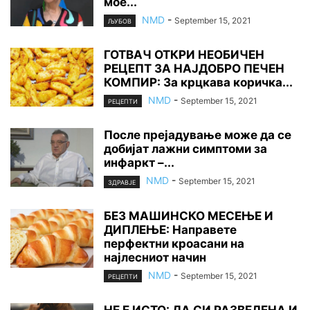
мое...
NMD
-
September 15, 2021
ЉУБОВ
ГОТВАЧ ОТКРИ НЕОБИЧЕН
РЕЦЕПТ ЗА НАЈДОБРО ПЕЧЕН
КОМПИР: За крцкава коричка...
NMD
-
September 15, 2021
РЕЦЕПТИ
После прејадување може да се
добијат лажни симптоми за
инфаркт –...
NMD
-
September 15, 2021
ЗДРАВЈЕ
БЕЗ МАШИНСКО МЕСЕЊЕ И
ДИПЛЕЊЕ: Направете
перфектни кроасани на
најлесниот начин
NMD
-
September 15, 2021
РЕЦЕПТИ
НЕ Е ИСТО: ДА СИ РАЗВЕДЕНА И