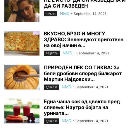
ДА СИ РАЗВЕДЕН
NMD
-
September 14, 2021
ЉУБОВ
ВКУСНО, БРЗО И МНОГУ
ЗДРАВО: Зеленчукот приготвен
на овој начин е...
NMD
-
September 14, 2021
РЕЦЕПТИ
ПРИРОДЕН ЛЕК СО ТИКВА: За
бели дробови според билкарот
Мартин Најдовски...
NMD
-
September 14, 2021
ЗДРАВЈЕ
Една чаша сок од цвекло пред
спиење: Наутро бојата на
урината...
NMD
-
September 14, 2021
ЗДРАВЈЕ