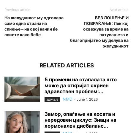
Previous article
Next article
На желудникот му одговара
БЕЗ ЛОШЕЊЕ И
само една страна на
ПОВРАЌАЊЕ: Лек кој
спиење – на овој начин ќе
освежува за време на
спиете како бебе
патувањето и
благопријатно му делува на
желудникот
RELATED ARTICLES
5 промени на стапалата што
може да откријат скриен
здравствен проблем:...
NMD
-
June 1, 2026
ЗДРАВЈЕ
Замор, опаѓање на косата и
нередовен циклус: Знаци на
хормонален дисбаланс...