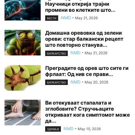
Научници открија трајни
промени во клетките што...
NMD
-
May 21, 2026
ВЕСТИ
Домашна оревовка од зелени
ореви: стар балкански рецепт
што повторно станува...
NMD
-
May 21, 2026
БИЛКАРСТВО
Преградите од орев што сите ги
фрлаат: Од нив се прави...
NMD
-
May 20, 2026
БИЛКАРСТВО
Ви отекуваат стапалата и
зглобовите? Стручњаците
откриваат кога симптомот може
да...
NMD
-
May 15, 2026
ЗДРАВЈЕ