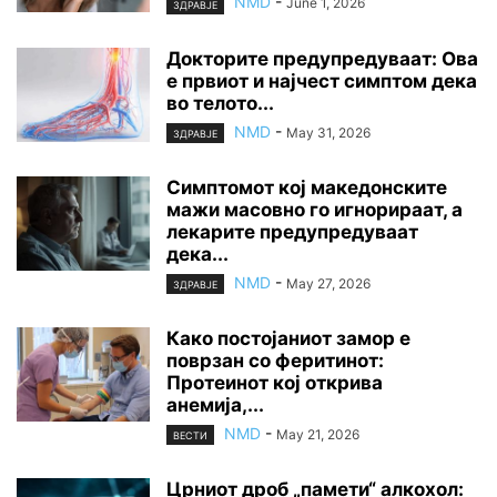
NMD
-
June 1, 2026
ЗДРАВЈЕ
Докторите предупредуваат: Ова
е првиот и најчест симптом дека
во телото...
NMD
-
May 31, 2026
ЗДРАВЈЕ
Симптомот кој македонските
мажи масовно го игнорираат, а
лекарите предупредуваат
дека...
NMD
-
May 27, 2026
ЗДРАВЈЕ
Како постојаниот замор е
поврзан со феритинот:
Протеинот кој открива
анемија,...
NMD
-
May 21, 2026
ВЕСТИ
Црниот дроб „памети“ алкохол: