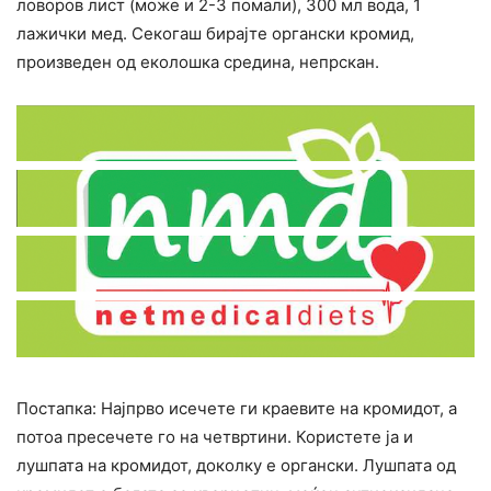
ловоров лист (може и 2-3 помали), 300 мл вода, 1
лажички мед. Секогаш бирајте органски кромид,
произведен од еколошка средина, непрскан.
Постапка: Најпрво исечете ги краевите на кромидот, а
потоа пресечете го на четвртини. Користете ја и
лушпата на кромидот, доколку е органски. Лушпата од