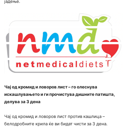
јадење.
Чај од кромид и ловоров лист – го олеснува
искашлувањето и ги прочистува дишните патишта,
делува за 3 дена
Чај од кромид и ловоров лист против кашлица –
белодробните крила ќе ви бидат чисти за 3 дена.