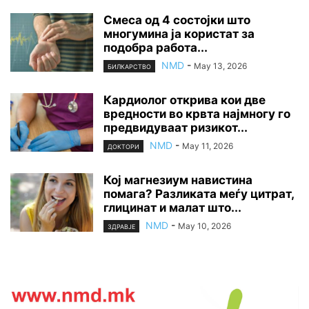
Смеса од 4 состојки што
многумина ја користат за
подобра работа...
NMD
-
May 13, 2026
БИЛКАРСТВО
Кардиолог открива кои две
вредности во крвта најмногу го
предвидуваат ризикот...
NMD
-
May 11, 2026
ДОКТОРИ
Кој магнезиум навистина
помага? Разликата меѓу цитрат,
глицинат и малат што...
NMD
-
May 10, 2026
ЗДРАВЈЕ