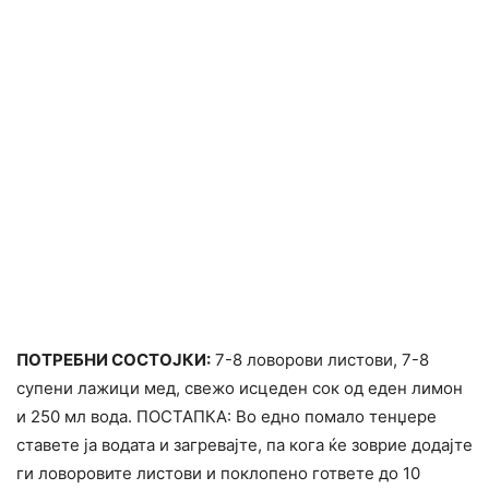
ПОТРЕБНИ СОСТОЈКИ:
7-8 ловорови листови, 7-8
супени лажици мед, свежо исцеден сок од еден лимон
и 250 мл вода. ПОСТАПКА: Во едно помало тенџере
ставете ја водата и загревајте, па кога ќе зоврие додајте
ги ловоровите листови и поклопено гответе до 10