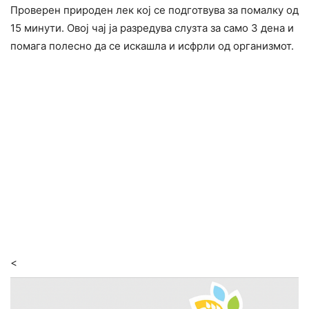
Проверен природен лек кој се подготвува за помалку од
15 минути. Овој чај ја разредува слузта за само 3 дена и
помага полесно да се искашла и исфрли од организмот.
<