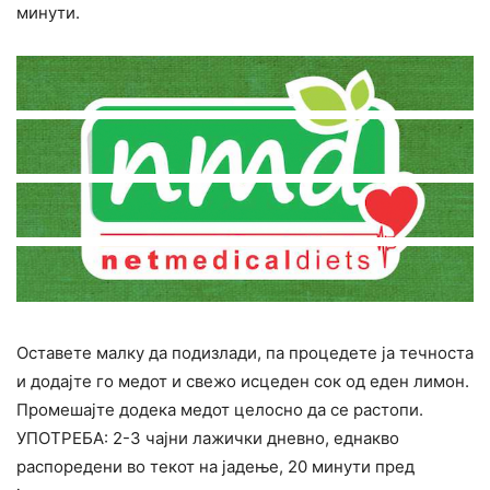
минути.
Оставете малку да подизлади, па процедете ја течноста
и додајте го медот и свежо исцеден сок од еден лимон.
Промешајте додека медот целосно да се растопи.
УПОТРЕБА: 2-3 чајни лажички дневно, еднакво
распоредени во текот на јадење, 20 минути пред