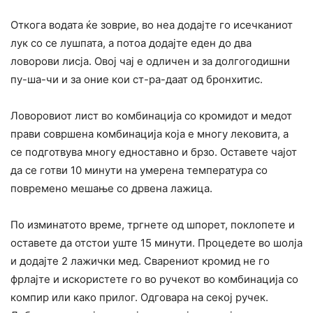
Откога водата ќе зоврие, во неа додајте го исечканиот
лук со се лушпата, а потоа додајте еден до два
ловорови лисја. Овој чај е одличен и за долгогодишни
пу-ша-чи и за оние кои ст-ра-даат од бронхитис.
Ловоровиот лист во комбинација со кромидот и медот
прави совршена комбинација која е многу лековита, а
се подготвува многу едноставно и брзо. Оставете чајот
да се готви 10 минути на умерена температура со
повремено мешање со дрвена лажица.
По изминатото време, тргнете од шпорет, поклопете и
оставете да отстои уште 15 минути. Процедете во шолја
и додајте 2 лажички мед. Сварениот кромид не го
фрлајте и искористете го во ручекот во комбинација со
компир или како прилог. Одговара на секој ручек.