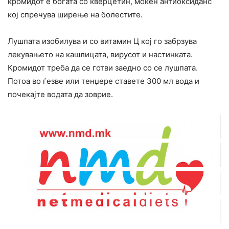
кромидот е богата со кверцетин, моќен антиоксиданс
кој спречува ширење на болестите.
Лушпата изобилува и со витамин Ц кој го забрзува
лекувањето на кашлицата, вирусот и настинката.
Кромидот треба да се готви заедно со се лушпата.
Потоа во ѓезве или тенџере ставете 300 мл вода и
почекајте водата да зоврие.