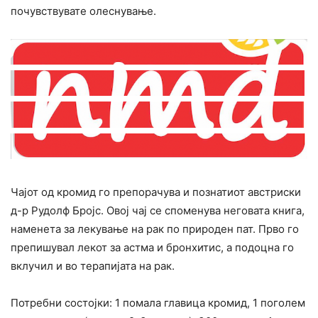
почувствувате олеснување.
Чајот од кромид го препорачува и познатиот австриски
д-р Рудолф Бројс. Овој чај се споменува неговата книга,
наменета за лекување на рак по природен пат. Прво го
препишувал лекот за астма и бронхитис, а подоцна го
вклучил и во терапијата на рак.
Потребни состојки: 1 помала главица кромид, 1 поголем