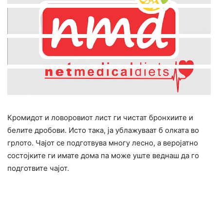
Кромидот и ловоровиот лист ги чистат бронхиите и
белите дробови. Исто така, ја ублажуваат б олката во
грлото. Чајот се подготвува многу лесно, а веројатно
состојките ги имате дома па може уште веднаш да го
подготвите чајот.