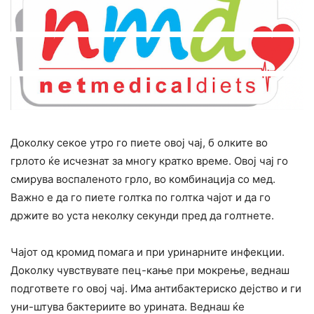
Доколку секое утро го пиете овој чај, б олките во
грлото ќе исчезнат за многу кратко време. Овој чај го
смирува воспаленото грло, во комбинација со мед.
Важно е да го пиете голтка по голтка чајот и да го
држите во уста неколку секунди пред да голтнете.
Чајот од кромид помага и при уринарните инфекции.
Доколку чувствувате пец-кање при мокрење, веднаш
подгответе го овој чај. Има антибактериско дејство и ги
уни-штува бактериите во урината. Веднаш ќе