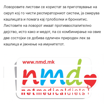
Ловоровите листови се користат за приготвување на
сируп кој го чисти респираторниот систем, ја смиpyва
кашлицата и помага кај грлоболки и бронхитис.
Листовите на ловорот имаат противвоспалително
дејство, исто како и медот, па со комбинирање на овие
две состојки се добива одличен природен лек за
кашлица и јакнење на имунитетот.