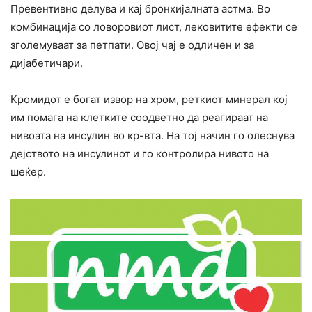
Превентивно делува и кај бронхијалната астма. Во
комбинација со ловоровиот лист, лековитите ефекти се
зголемуваат за петпати. Овој чај е одличен и за
дијабетичари.
Кромидот е богат извор на хром, реткиот минерал кој
им помага на клетките соодветно да реагираат на
нивоата на инсулин во кр-вта. На тој начин го олеснува
дејството на инсулинот и го контролира нивото на
шеќер.