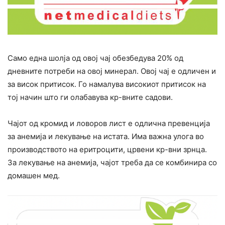
Само една шолја од овој чај обезбедува 20% од
дневните потреби на овој минерал. Овој чај е одличен и
за висок притисок. Го намалува високиот притисок на
тој начин што ги олабавува кр-вните садови.
Чајот од кромид и ловоров лист е одлична превенција
за анемија и лекување на истата. Има важна улога во
производството на еритроцити, црвени кр-вни зрнца.
За лекување на анемија, чајот треба да се комбинира со
домашен мед.