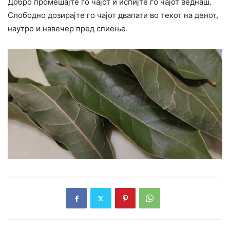
Добро промешајте го чајот и испијте го чајот веднаш.
Слободно дозирајте го чајот двапати во текот на денот,
наутро и навечер пред спиење.