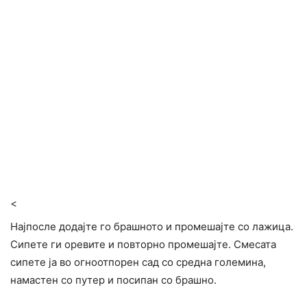
<
Најпосле додајте го брашното и промешајте со лажица.
Сипете ги оревите и повторно промешајте. Смесата
сипете ја во огноотпорен сад со средна големина,
намастен со путер и посипан со брашно.