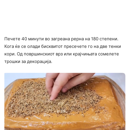
Печете 40 минути во загреана рерна на 180 степени.
Кога ќе се олади бисквитот пресечете го на две тенки
кори. Од површинскиот врз или крајчињата сомелете
трошки за декорација.