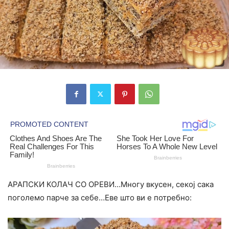
АРАПСКИ КОЛАЧ СО ОРЕВИ…Многу вкусен, секој сака
поголемо парче за себе…Еве што ви е потребно: