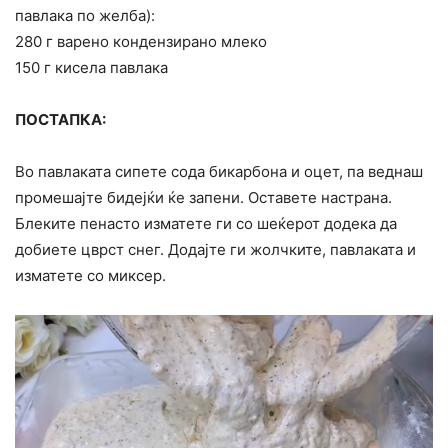
павлака по желба):
280 г варено кондензирано млеко
150 г кисела павлака
ПОСТАПКА:
Во павлаката сипете сода бикарбона и оцет, па веднаш
промешајте бидејќи ќе запени. Оставете настрана.
Блеките пенасто изматете ги со шеќерот додека да
добиете цврст снег. Додајте ги жолчките, павлаката и
изматете со миксер.