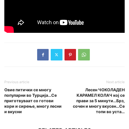
Previous article
Next article
Овие питички се многу
Лесен ЧОКОЛАДЕН
популарни во Турција…Се
КАРАМЕЛ КОЛАЧ кој се
приготвуваат со готови
прави за 5 минути…Брз,
кори и сирење, многу лесни
сочен и многу вкусен…Се
и вкусни
топи во уста…