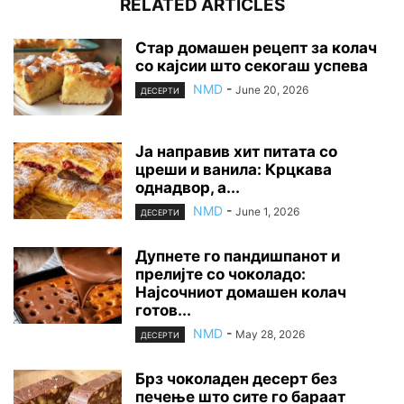
RELATED ARTICLES
Стар домашен рецепт за колач
со кајсии што секогаш успева
NMD
-
June 20, 2026
ДЕСЕРТИ
Ја направив хит питата со
цреши и ванила: Крцкава
однадвор, а...
NMD
-
June 1, 2026
ДЕСЕРТИ
Дупнете го пандишпанот и
прелијте со чоколадо:
Најсочниот домашен колач
готов...
NMD
-
May 28, 2026
ДЕСЕРТИ
Брз чоколаден десерт без
печење што сите го бараат