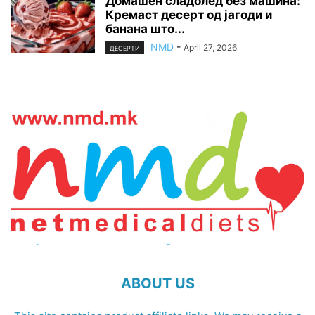
Домашен сладолед без машина:
Кремаст десерт од јагоди и
банана што...
NMD
-
April 27, 2026
ДЕСЕРТИ
ABOUT US