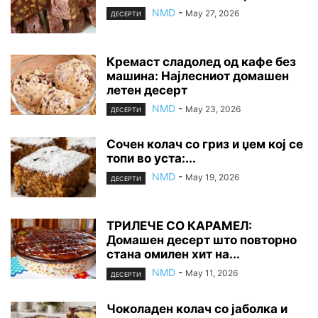
NMD
-
May 27, 2026
ДЕСЕРТИ
Кремаст сладолед од кафе без
машина: Најлесниот домашен
летен десерт
NMD
-
May 23, 2026
ДЕСЕРТИ
Сочен колач со гриз и џем кој се
топи во уста:...
NMD
-
May 19, 2026
ДЕСЕРТИ
ТРИЛЕЧЕ СО КАРАМЕЛ:
Домашен десерт што повторно
стана омилен хит на...
NMD
-
May 11, 2026
ДЕСЕРТИ
Чоколаден колач со јаболка и