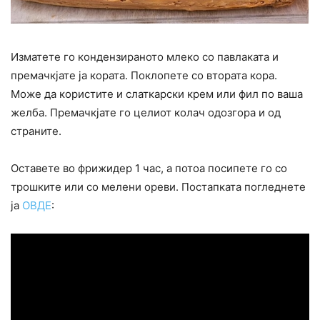
Изматете го кондензираното млеко со павлаката и
премачкјате ја кората. Поклопете со втората кора.
Може да користите и слаткарски крем или фил по ваша
желба. Премачкјате го целиот колач одозгора и од
страните.
Оставете во фрижидер 1 час, а потоа посипете го со
трошките или со мелени ореви. Постапката погледнете
ја
ОВДЕ
: