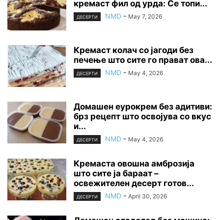
кремаст фил од урда: Се топи...
NMD
-
May 7, 2026
ДЕСЕРТИ
Кремаст колач со јагоди без
печење што сите го прават ова...
NMD
-
May 4, 2026
ДЕСЕРТИ
Домашен еурокрем без адитиви:
брз рецепт што освојува со вкус
и...
NMD
-
May 4, 2026
ДЕСЕРТИ
Кремаста овошна амброзија
што сите ја бараат –
освежителен десерт готов...
NMD
-
April 30, 2026
ДЕСЕРТИ