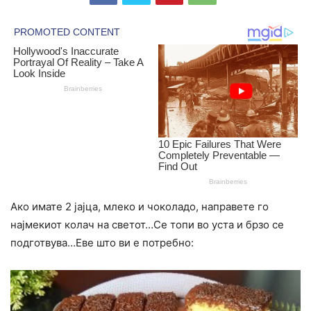
Ако имате 2 јајца, млеко и чоколадо, направете го
најмекиот колач на светот…Се топи во уста и брзо се
подготвува…Еве што ви е потребно: