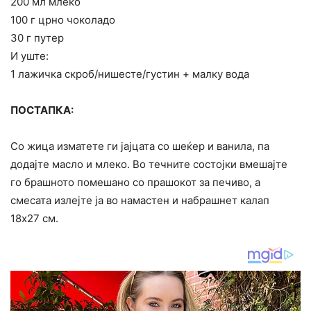
200 мл млеко
100 г црно чоколадо
30 г путер
И уште:
1 лажичка скроб/нишесте/густин + малку вода
ПОСТАПКА:
Со жица изматете ги јајцата со шеќер и ванила, па
додајте масло и млеко. Во течните состојки вмешајте
го брашното помешано со прашокот за печиво, а
смесата излејте ја во намастен и набрашнет калап
18х27 см.