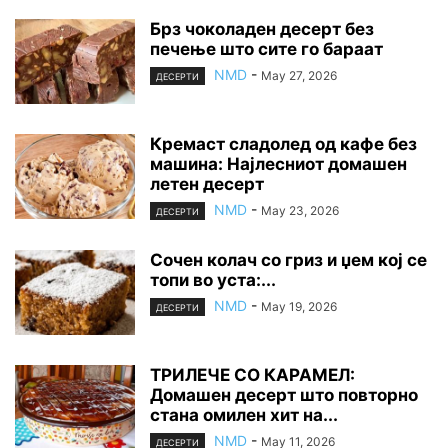
Брз чоколаден десерт без
печење што сите го бараат
NMD
-
May 27, 2026
ДЕСЕРТИ
Кремаст сладолед од кафе без
машина: Најлесниот домашен
летен десерт
NMD
-
May 23, 2026
ДЕСЕРТИ
Сочен колач со гриз и џем кој се
топи во уста:...
NMD
-
May 19, 2026
ДЕСЕРТИ
ТРИЛЕЧЕ СО КАРАМЕЛ:
Домашен десерт што повторно
стана омилен хит на...
NMD
-
May 11, 2026
ДЕСЕРТИ