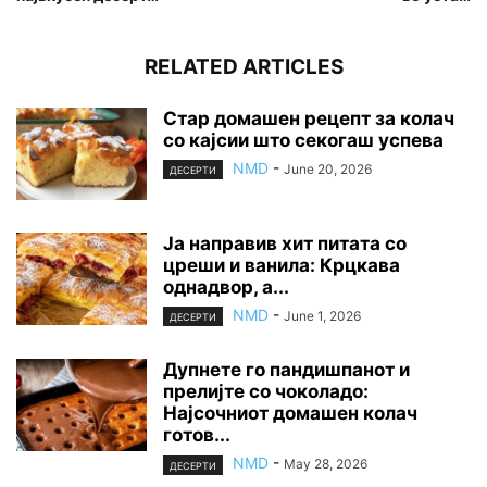
RELATED ARTICLES
Стар домашен рецепт за колач
со кајсии што секогаш успева
NMD
-
June 20, 2026
ДЕСЕРТИ
Ја направив хит питата со
цреши и ванила: Крцкава
однадвор, а...
NMD
-
June 1, 2026
ДЕСЕРТИ
Дупнете го пандишпанот и
прелијте со чоколадо:
Најсочниот домашен колач
готов...
NMD
-
May 28, 2026
ДЕСЕРТИ