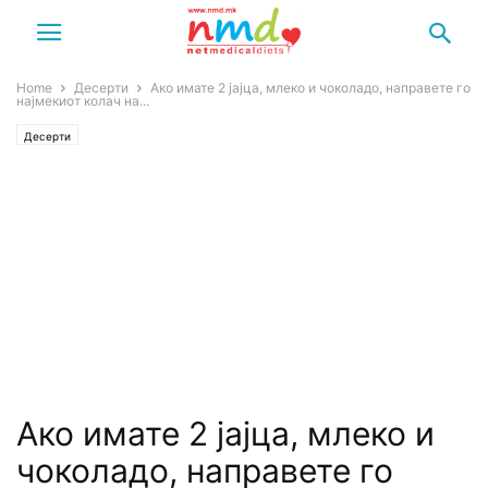
Home
Десерти
Ако имате 2 јајца, млеко и чоколадо, направете го
најмекиот колач на...
Десерти
Ако имате 2 јајца, млеко и
чоколадо, направете го