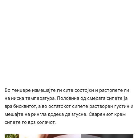
Во тенџере измешајте ги сите состојки и растопете ги
на ниска температура. Половина од смесата сипете ја
врз бисквитот, а во остатокот сипете растворен густин и
мешајте на рингла додека да згусне. Сварениот крем
сипете го врз колачот.