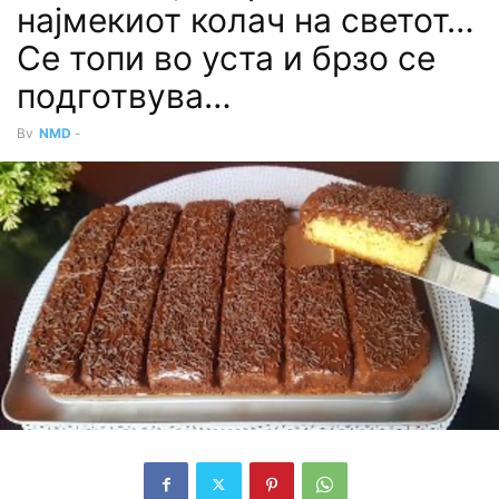
најмекиот колач на светот…
Се топи во уста и брзо се
подготвува…
By
NMD
-