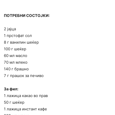
ПОТРЕБНИ СОСТОЈКИ:
2 јајца
1 прстофат сол
8 г ванилин шеќер
100 г шеќер
60 мл масло
70 мл млеко
140 г брашно
7 г прашок за печиво
За фил:
1 лажица какао во прав
50 г шеќер
1 лажица инстант кафе