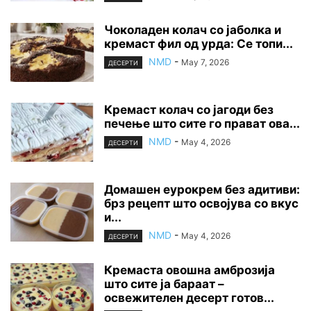
Чоколаден колач со јаболка и
кремаст фил од урда: Се топи...
NMD
-
May 7, 2026
ДЕСЕРТИ
Кремаст колач со јагоди без
печење што сите го прават ова...
NMD
-
May 4, 2026
ДЕСЕРТИ
Домашен еурокрем без адитиви:
брз рецепт што освојува со вкус
и...
NMD
-
May 4, 2026
ДЕСЕРТИ
Кремаста овошна амброзија
што сите ја бараат –
освежителен десерт готов...