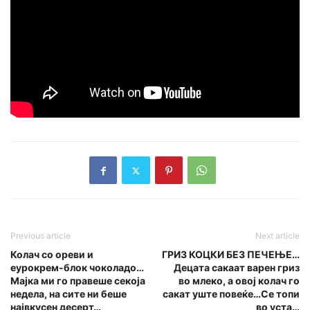
Previous article
Next article
Колач со ореви и
ГРИЗ КОЦКИ БЕЗ ПЕЧЕЊЕ…
еурокрем-блок чоколадо…
Децата сакаат варен гриз
Мајка ми го правеше секоја
во млеко, а овој колач го
недела, на сите ни беше
сакат уште повеќе…Се топи
највкусен десерт…
во уста…