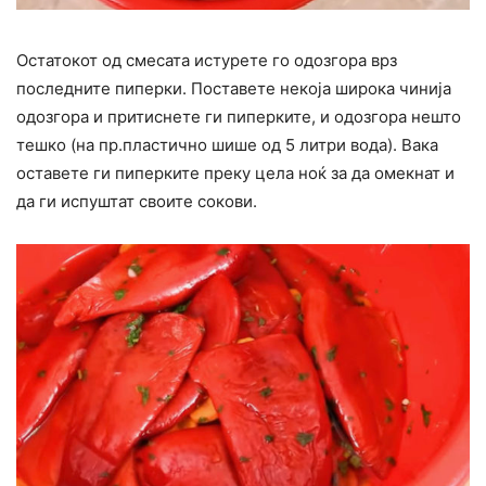
Остатокот од смесата истурете го одозгора врз
последните пиперки. Поставете некоја широка чинија
одозгора и притиснете ги пиперките, и одозгора нешто
тешко (на пр.пластично шише од 5 литри вода). Вака
оставете ги пиперките преку цела ноќ за да омекнат и
да ги испуштат своите сокови.