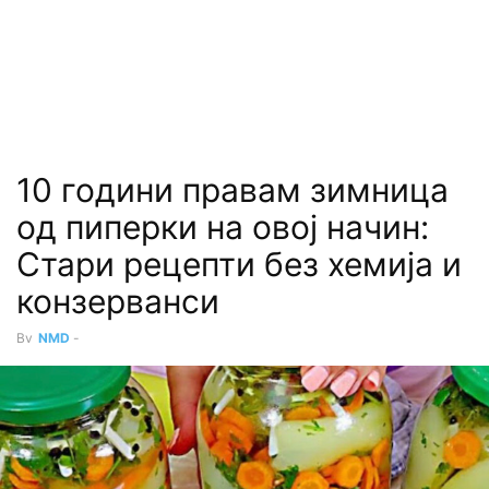
10 години правам зимница
од пиперки на овој начин:
Стари рецепти без хемија и
конзерванси
By
NMD
-