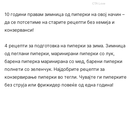
10 години правам зимница од пиперки на овој начин –
да се потсетиме на старите рецепти без хемија и
конзерванси!
4 рецепти за подготовка на пиперки за зима. Зимница
од пеглани пиперки, маринирани пиперки со лук,
барена пиперка маринирана со мед, барени пиперки
полнети со зеленчук. Најдобрите рецепти за
конзервирање пиперки во тегли. Чувајте ги пиперките
без струја или фрижидер повеќе од една година!