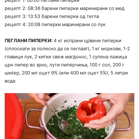
рецепт 1: 00:00 пеглани пиперки
рецепт 2: 08:36 барени пиперки маринирани со мед
рецепт 3: 13:53 барени пиперки од тегла
рецепт 4: 20:08 пиперки маринирани со лук
ПЕГЛАНИ ПИПЕРКИ:
4 кг испрани црвени пиперки
(сплоснати за полесно да се пеглаат), 1 кг моркови, 1-2
главици лук, 2 китки свеж магдонос, 1 супена лажица
црн пипер во зрно, лути пиперчиња, 100 г сол, 200 г
шеќер, 200 мл оцет 9% (или 400 мл оцет 5%), 5 литри
вода