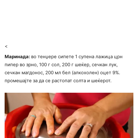
<
Маринада:
во тенџере сипете 1 супена лажица црн
пипер во зрно, 100 г сол, 200 г шеќер, сечкан лук,
сечкан магдонос, 200 мл бел (алкохолен) оцет 9%.
промешајте за да се растопат солта и шеќерот.