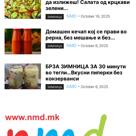
да излижеш! Салата од крцкави
зелени...
NMD
-
October 16, 2025
ЗИМНИЦА
Домашен кечап кој се прави во
рерна, без мешање и без...
NMD
-
October 6, 2025
ЗИМНИЦА
БРЗА ЗИМНИЦА ЗА 30 минути
во тегли…Вкусни пиперки без
конзерванси
NMD
-
October 6, 2025
ЗИМНИЦА