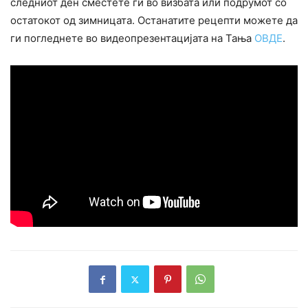
следниот ден сместете ги во визбата или подрумот со
остатокот од зимницата. Останатите рецепти можете да
ги погледнете во видеопрезентацијата на Тања
ОВДЕ
.