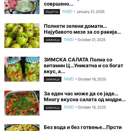
совршено...
NMD
-
January 21, 2026
РЕЦЕПТИ
Полнети зелени домати…
Најубавото мезе за со ракија…
NMD
-
October 21, 2025
ЗИМНИЦА
ЗИМСКА САЛАТА Полна со
витамин Ц…Уникатна и со богат
вкус, а...
NMD
-
October 18, 2025
ЗИМНИЦА
За еден час може да се јаде…
Многу вкусна салата од модри...
NMD
-
October 16, 2025
ЗИМНИЦА
Без вода и без готвење…Прсти