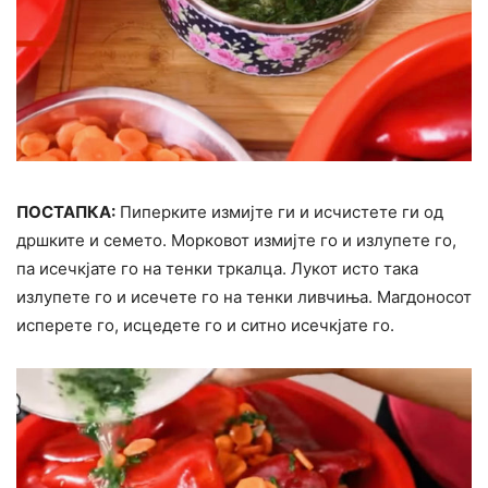
ПОСТАПКА:
Пиперките измијте ги и исчистете ги од
дршките и семето. Морковот измијте го и излупете го,
па исечкјате го на тенки тркалца. Лукот исто така
излупете го и исечете го на тенки ливчиња. Магдоносот
исперете го, исцедете го и ситно исечкјате го.