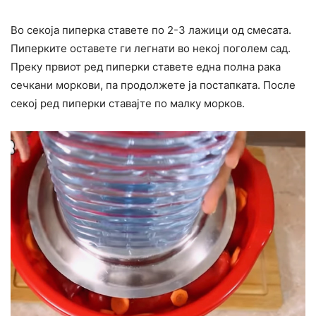
Во секоја пиперка ставете по 2-3 лажици од смесата.
Пиперките оставете ги легнати во некој поголем сад.
Преку првиот ред пиперки ставете една полна рака
сечкани моркови, па продолжете ја постапката. После
секој ред пиперки ставајте по малку морков.