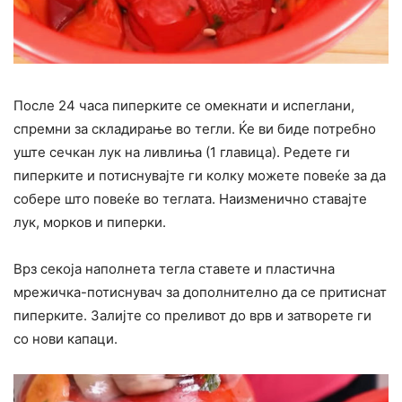
После 24 часа пиперките се омекнати и испеглани,
спремни за складирање во тегли. Ќе ви биде потребно
уште сечкан лук на ливлиња (1 главица). Редете ги
пиперките и потиснувајте ги колку можете повеќе за да
собере што повеќе во теглата. Наизменично ставајте
лук, морков и пиперки.
Врз секоја наполнета тегла ставете и пластична
мрежичка-потиснувач за дополнително да се притиснат
пиперките. Залијте со преливот до врв и затворете ги
со нови капаци.