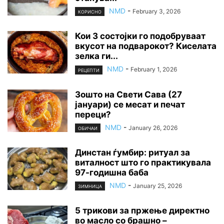
NMD
-
February 3, 2026
КОРИСНО
Кои 3 состојки го подобруваат
вкусот на подварокот? Киселата
зелка ги...
NMD
-
February 1, 2026
РЕЦЕПТИ
Зошто на Свети Сава (27
јануари) се месат и печат
переци?
NMD
-
January 26, 2026
ОБИЧАИ
Динстан ѓумбир: ритуал за
виталност што го практикувала
97-годишна баба
NMD
-
January 25, 2026
ЗИМНИЦА
5 трикови за пржење директно
во масло со брашно –