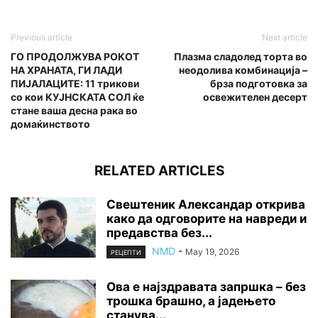
Previous article
Next article
ГО ПРОДОЛЖУВА РОКOT
Плазма сладолед торта во
НА ХРАНАТА, ГИ ЛАДИ
неодолива комбинација –
ПИЈАЛАЦИТЕ: 11 трикови
брза подготовка за
со кои КУЈНСКАТА СОЛ ќе
освежителен десерт
стане ваша десна рака во
домаќинството
RELATED ARTICLES
Свештеник Александар открива
како да одговорите на навреди и
предавства без...
NMD
-
May 19, 2026
РЕЦЕПТИ
Ова е најздравата запршка – без
трошка брашно, а јадењето
станува...