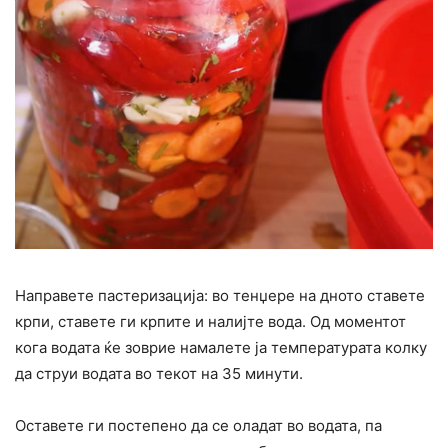
Направете пастеризација: во тенџере на дното ставете
крпи, ставете ги крпите и налијте вода. Од моментот
кога водата ќе зоврие намалете ја температурата колку
да струи водата во текот на 35 минути.
Оставете ги постепено да се оладат во водата, па