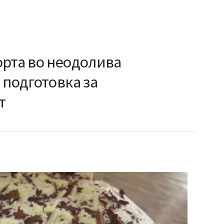
орта во неодолива
 подготовка за
т