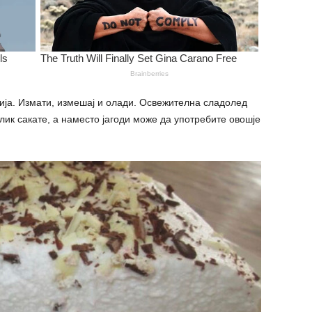
ија. Измати, измешај и олади. Освежителна сладолед
блик сакате, а наместо јагоди може да употребите овошје