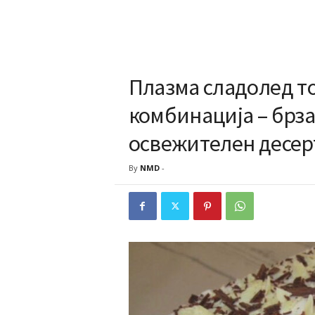
Плазма сладолед т
комбинација – брза
освежителен десер
By
NMD
-