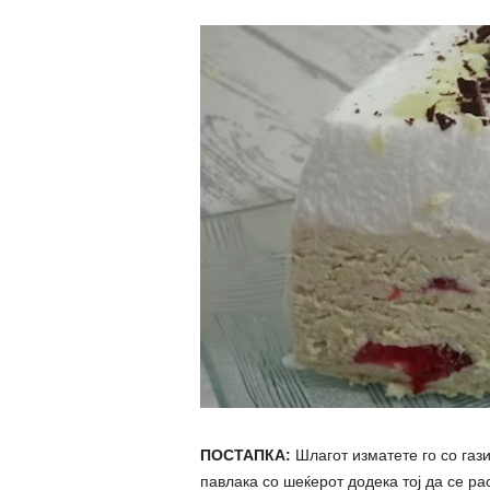
ПОСТАПКА:
Шлагот изматете го со гази
павлака со шеќерот додека тој да се рас