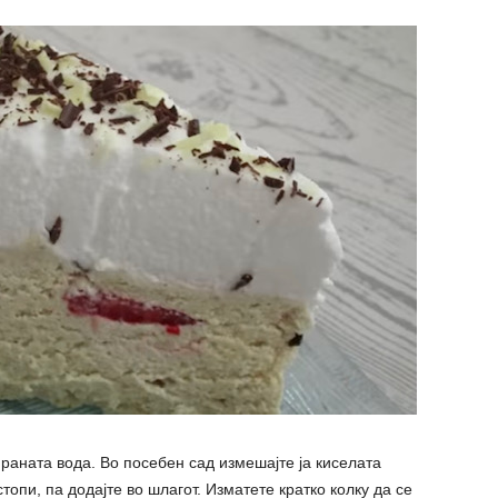
раната вода. Во посебен сад измешајте ја киселата
топи, па додајте во шлагот. Изматете кратко колку да се