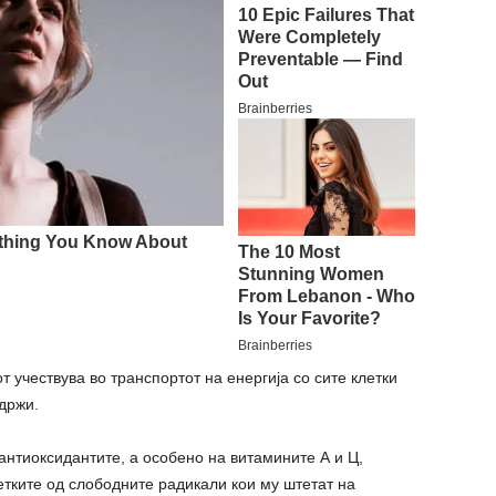
 учествува во транспортот на енергија со сите клетки
држи.
нтиоксидантите, а особено на витамините А и Ц,
етките од слободните радикали кои му штетат на