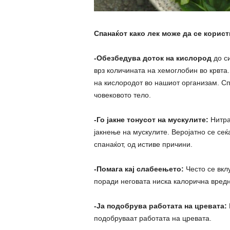
Спанаќот како лек може да се корист
-Обезбедува доток на кислород
до си
врз количината на хемоглобин во крвта
на кислородот во нашиот организам. Сп
човековото тело.
-Го јакне тонусот на мускулите:
Нитрат
јакнење на мускулите. Веројатно се сеќ
спанаќот, од истиве причини.
-Помага кај слабеењето:
Често се вкл
поради неговата ниска калорична вредн
-Ја подобрува работата на цревата:
подобруваат работата на цревата.