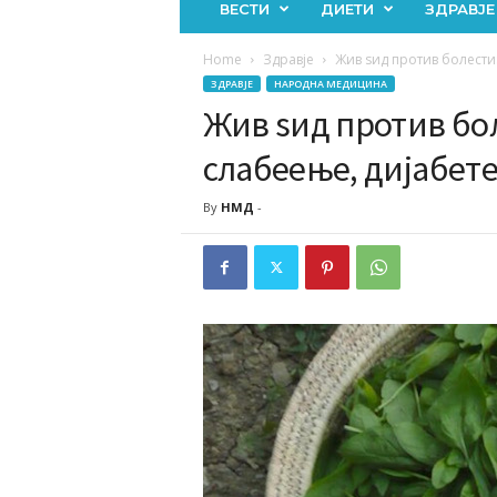
ВЕСТИ
ДИЕТИ
ЗДРАВЈЕ
Home
Здравје
Жив ѕид против болести:
ЗДРАВЈЕ
НАРОДНА МЕДИЦИНА
Жив ѕид против бол
слабеење, дијабете
By
НМД
-