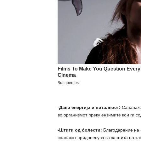
-Дава енергија и виталност:
Сапанаќот
во организмот преку ензимите кои ги со
-Штити од болести:
Благодарение на а
спанаќот придонесува за заштита на кл