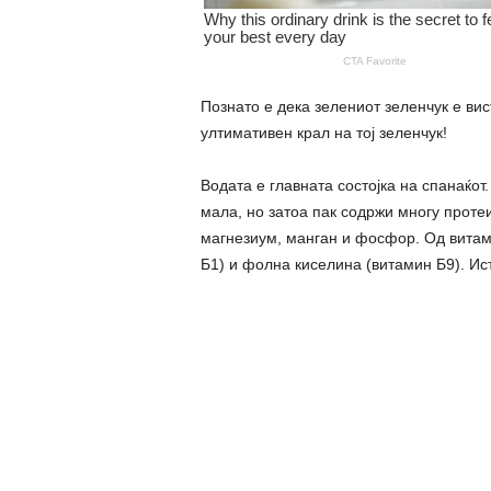
Познато е дека зелениот зеленчук е вис
ултимативен крал на тој зеленчук!
Водата е главната состојка на спанаќот
мала, но затоа пак содржи многу протеи
магнезиум, манган и фосфор. Од витамин
Б1) и фолна киселина (витамин Б9). Ис