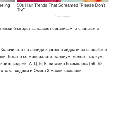
тински благодет за нашиот организам, а спанаќот е
. Количината на липиди и јаглени хидрати во спанаќот е
ни. Богат е со минералите: калциум, железо, калиум,
ите содржи: А, Ц, Е, К, витамин Б комплекс (Б6, Б2,
то така, содржи и Омега 3 масни киселини.