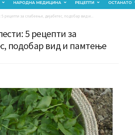
НАРОДНА МЕДИЦИНА
РЕЦЕПТИ
ОСТАНАТО
 5 рецепти за слабеење, дијабетес, подобар вид и...
ести: 5 рецепти за
с, подобар вид и памтење