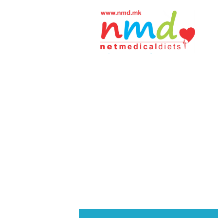
Н
М
Д