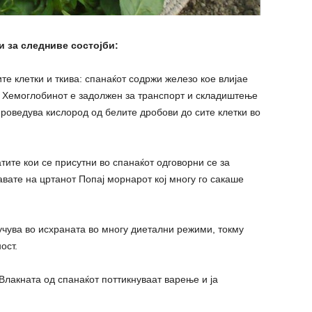
и за следниве состојби:
те клетки и ткива: спанаќот содржи железо кое влијае
. Хемоглобинот е задолжен за транспорт и складиштење
роведува кислород од белите дробови до сите клетки во
ите кои се присутни во спанаќот одговорни се за
авате на цртанот Попај морнарот кој многу го сакаше
учува во исхраната во многу диетални режими, токму
ост.
Влакната од спанаќот поттикнуваат варење и ја