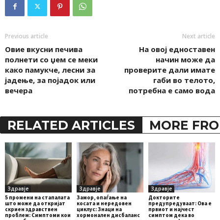
Previous article
Next article
Овие вкусни печива
На овој едноставен
полнети со џем се меки
начин може да
како памукче, лесни за
проверите дали имате
јадење, за појадок или
габи во телото,
вечера
потребна е само вода
RELATED ARTICLES
MORE FRO
Здравје
Здравје
Здравје
5 промени на стапалата
Замор, опаѓање на
Докторите
што може да откријат
косата и нередовен
предупредуваат: Ова е
скриен здравствен
циклус: Знаци на
првиот и најчест
проблем: Симптоми кои
хормонален дисбаланс
симптом дека во