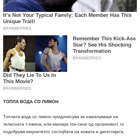
ТОПЛА ВОДА СО ЛИМОН
Топлата вода со лимон придонесува за намалување на
телесната т ежина, ели-минира ток-сини од организмот, го
подобрува имунитетот, состојбата на кожата и дигестијата.