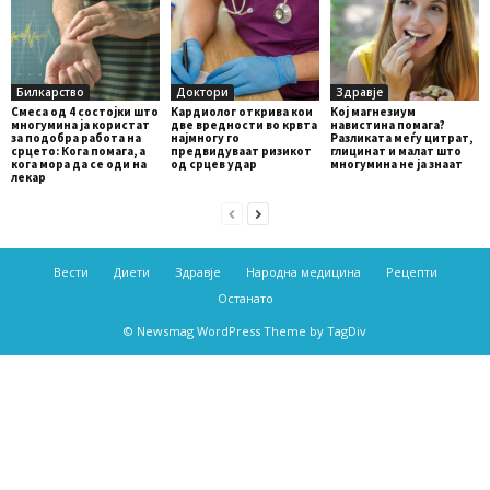
Билкарство
Доктори
Здравје
Смеса од 4 состојки што
Кардиолог открива кои
Кој магнезиум
многумина ја користат
две вредности во крвта
навистина помага?
за подобра работа на
најмногу го
Разликата меѓу цитрат,
срцето: Кога помага, а
предвидуваат ризикот
глицинат и малат што
кога мора да се оди на
од срцев удар
многумина не ја знаат
лекар
Вести
Диети
Здравје
Народна медицина
Рецепти
Останато
© Newsmag WordPress Theme by TagDiv