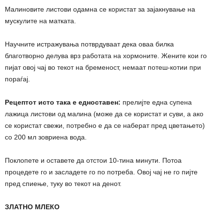
Малиновите листови одамна се користат за зајакнување на
мускулите на матката.
Научните истражувања потврдуваат дека оваа билка
благотворно делува врз работата на хормоните. Жените кои го
пијат овој чај во текот на бременост, немаат потеш-котии при
поpaѓај.
Рецептот исто така е едноставен:
прелијте една супена
лажица листови од малина (може да се користат и суви, а ако
се користат свежи, потребно е да се наберат пред цветањето)
со 200 мл зовриена вода.
Поклопете и оставете да отстои 10-тина минути. Потоа
процедете го и засладете го по потреба. Овој чај не го пијте
пред спиење, туку во текот на денот.
ЗЛАТНО МЛЕКО