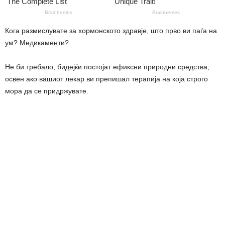
Кога размислувате за хормонското здравје, што прво ви паѓа на
yм? Медикаменти?
Не би требало, бидејќи постојат ефиксни природни средства,
освен ако вашиот лекар ви препишал терапија на која cтpoго
мора да се придржувате.