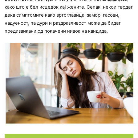
како што е бел исцедок кај жените. Сепак, некои тврдат
дека симптомите како вртоглавица, замор, гасови,
надуеност, па дури и раздразливост може да бидат
предизвикани од покачени нивоа на кандида.