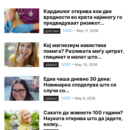
Кардиолог открива кои две
вредности во крвта најмногу го
предвидуваат ризикот...
NMD
-
May 11, 2026
ДОКТОРИ
Кој магнезиум навистина
помага? Разликата меѓу цитрат,
глицинат и малат што...
NMD
-
May 10, 2026
ЗДРАВЈЕ
Една чаша дневно 30 дена:
Новинарка споделува што се
случи со...
NMD
-
May 6, 2026
ЗДРАВЈЕ
Сакате да живеете 100 години?
Науката открива што да јадете,
колку...