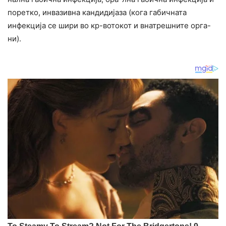
поретко, инвазивна кандидијаза (кога габичната
инфекција се шири во кр-вотокот и внатрешните орга-
ни).