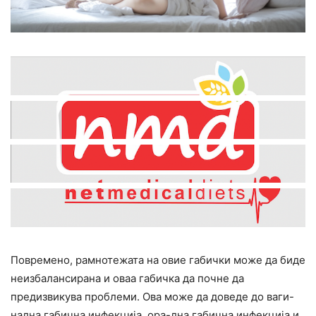
Повремено, рамнотежата на овие габички може да биде
неизбалансирана и оваа габичка да почне да
предизвикува проблеми. Ова може да доведе до ваги-
нална габична инфекција, ора-лна габична инфекција и