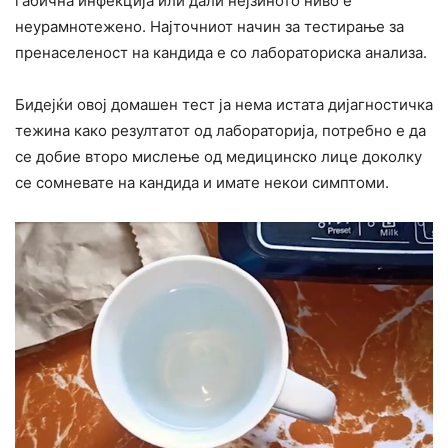
габична инфекција или дали нејзиното ниво е
неурамнотежено. Најточниот начин за тестирање за
пренаселеност на кандида е со лабораториска анализа.
Бидејќи овој домашен тест ја нема истата дијагностичка
тежина како резултатот од лабораторија, потребно е да
се добие второ мислење од медицинско лице доколку
се сомневате на кандида и имате некои симптоми.