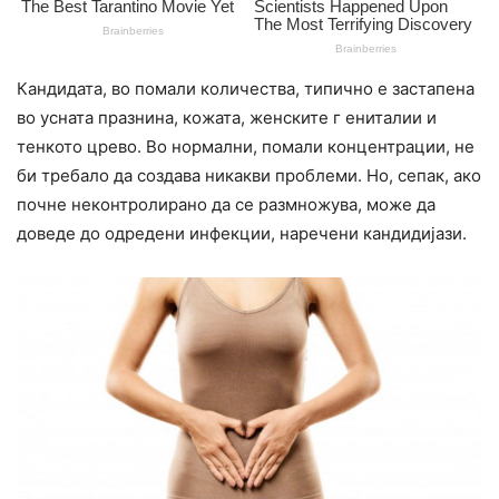
Кандидата, во помали количества, типично е застапена
во усната празнина, кожата, женските г ениталии и
тенкото црево. Во нормални, помали концентрации, не
би требало да создава никакви проблеми. Но, сепак, ако
почне неконтролирано да се размножува, може да
доведе до одредени инфекции, наречени кандидиjази.