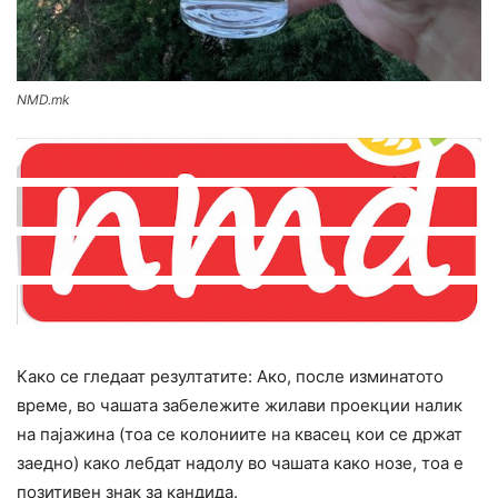
NMD.mk
Како се гледаат резултатите: Ако, после изминатото
време, во чашата забележите жилави проекции налик
на пајажина (тоа се колониите на квасец кои се држат
заедно) како лебдат надолу во чашата како нозе, тоа е
позитивен знак за кандида.