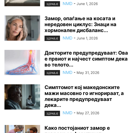
NMD
-
June 1, 2026
ЗДРАВЈЕ
Замор, опаѓање на косата и
нередовен циклус: Знаци на
хормонален дисбаланс...
NMD
-
June 1, 2026
ЗДРАВЈЕ
Докторите предупредуваат: Ова
е првиот и најчест симптом дека
во телото...
NMD
-
May 31, 2026
ЗДРАВЈЕ
Симптомот кој македонските
мажи масовно го игнорираат, а
лекарите предупредуваат
дека...
NMD
-
May 27, 2026
ЗДРАВЈЕ
Како постојаниот замор е