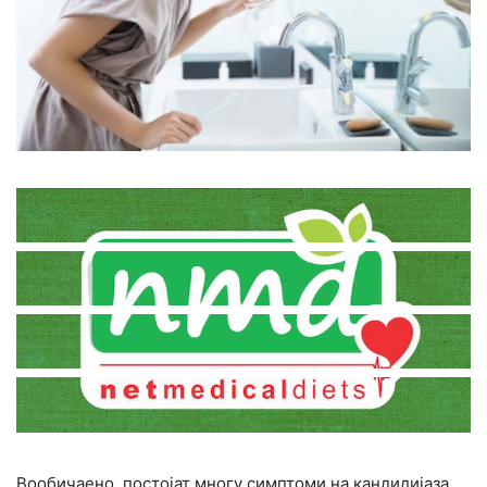
Вообичаено, постојат многу симптоми на кандидијаза,