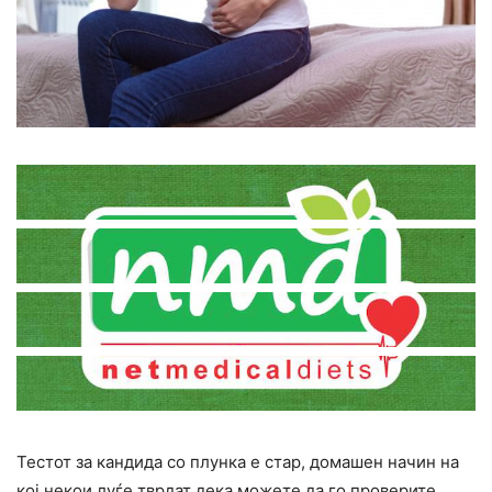
Тестот за кандида со плунка е стар, домашен начин на
кој некои луѓе тврдат дека можете да го проверите