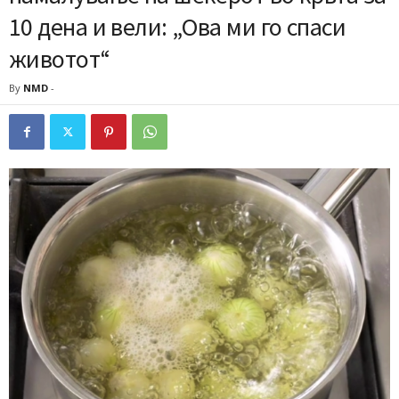
10 дена и вели: „Ова ми го спаси
животот“
By
NMD
-