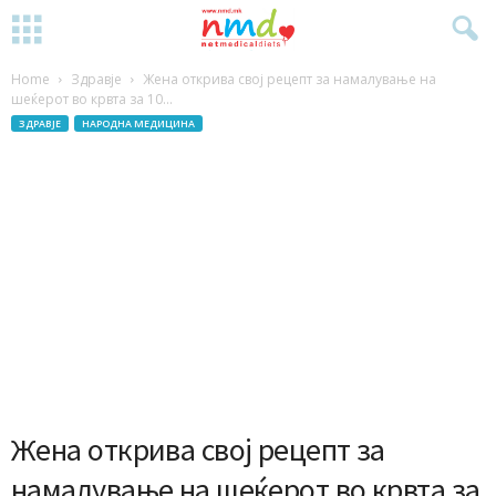
Home
Здравје
Жена открива свој рецепт за намалување на
шеќерот во кpвтa за 10...
ЗДРАВЈЕ
НАРОДНА МЕДИЦИНА
Жена открива свој рецепт за
намалување на шеќерот во кpвтa за