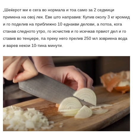
„Шеќерот ми е сега во нормала и тоа само за 2 седмици
примена на овој лек. Еве што направив: Купив околу 3 кг кромид
и го поделив на приближно 10 еднакви делови, а потоа, кога
станав следното утро, го исчистив и го исечкав првиот дел и го
ставив во тенџере, па преку него прелив 250 мл зовриена вода
и варев некои 10-тина минути.