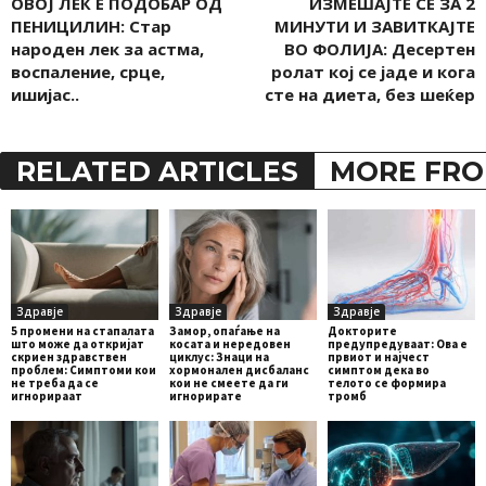
ОВОЈ ЛЕК Е ПОДОБАР ОД
ИЗМЕШАЈТЕ СÈ ЗА 2
ПЕНИЦИЛИН: Стар
МИНУТИ И ЗАВИТКАЈТЕ
народен лек за астма,
ВО ФОЛИЈА: Десертен
воспаление, срце,
ролат кој се јаде и кога
ишијас..
сте на диета, без шеќер
RELATED ARTICLES
MORE FRO
Здравје
Здравје
Здравје
5 промени на стапалата
Замор, опаѓање на
Докторите
што може да откријат
косата и нередовен
предупредуваат: Ова е
скриен здравствен
циклус: Знаци на
првиот и најчест
проблем: Симптоми кои
хормонален дисбаланс
симптом дека во
не треба да се
кои не смеете да ги
телото се формира
игнорираат
игнорирате
тромб