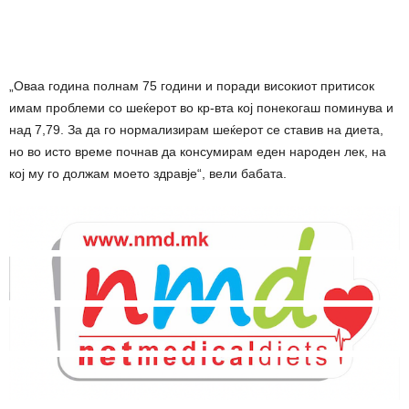
„Оваа година полнам 75 години и поради високиот притисок
имам проблеми со шеќерот во кр-вта кој понекогаш поминува и
над 7,79. За да го нормализирам шеќерот се ставив на диета,
но во исто време почнав да конcyмирам еден народен лек, на
кој му го должам моето здравје“, вели бабата.