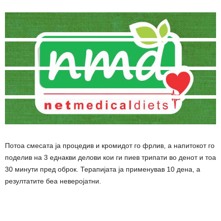
Потоа смесата ја процедив и кромидот го фрлив, а напитокот го
поделив на 3 еднакви делови кои ги пиев трипати во денот и тоа
30 минути пред оброк. Терапијата ја применував 10 дена, а
резултатите беа неверојатни.