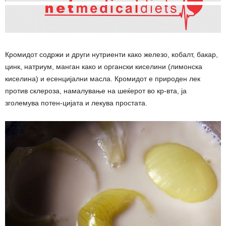
Кромидот содржи и други нутриенти како железо, кобалт, бакар,
цинк, натриум, манган како и органски киселини (лимонска
киселина) и есенцијални масла. Кромидот е природен лек
против склероза, намалување на шеќерот во кр-вта, ја
зголемува потен-цијата и лекува простата.