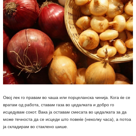
Овој лек го правам во чаша или порцеланска чинија. Кога ќе се
вратам од работа, ставам газа во цедалката и добро го
исцедувам сокот. Вака ја оставам смесата во цедалката за да
може течноста да се исцеди што повеќе (неколку часа), а потоа
ја складирам во стаклено шише.