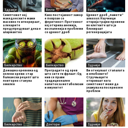
Здравје
Вести
Вести
Симптомот кој
Како постојаниот замор
Црниот дроб „памети“
македонските мажи
е поврзан со
алкохол: Научници
масовно го игнорираат,
феритинот: Протеинот
открија трајни промени
а лекарите
кој открива анемија,
во клетките што ја
предупредуваат дека е
воспаленија и проблеми
блокираат
алармантно
со црниот дроб
регенерацијата
Билкарство
Билкарство
Здравје
Домашна оревовка од
Преградите од орев
Ви отекуваат стапалата
зелени ореви: стар
што сите ги фрлаат: Од
и зглобовите?
балкански рецепт што
нив се прави
Стручњаците
повторно станува
традиционален
откриваат кога
омилен
напиток за метаболизам
симптомот може да
и имунитет
укажува на посериозен
проблем
Билкарство
Доктори
Здравје