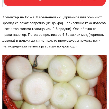
Коментар на Соња Жебељановиќ:
„Црвениот или обичниот
кромид се сечат попречно (не до крај – приближно како лотосов
цвет и тоа голема главица или 2-3 средни). Ова обично се
прави навечер. Потоа се прелива со 4-5 лажици мед (користам
дрвена) и додека да си легнам, го промешувам неколку пати,
т.е. исцедената течност ја враќам во кромидот.