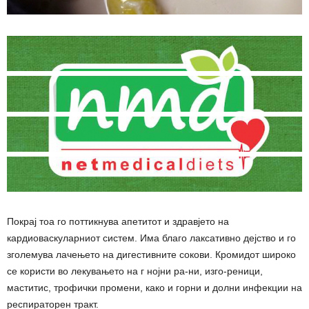
Покрај тоа го поттикнува апетитот и здравјето на
кардиоваскуларниот систем. Има благо лаксативно дејство и го
зголемува лачењето на дигестивните сокови. Кромидот широко
се користи во лекувањето на г нојни ра-ни, изго-реници,
маститис, трофички промени, како и горни и долни инфекции на
респираторен тракт.