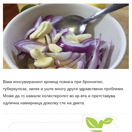
Вака конcyмираниот кромид помага при бронхитис,
туберкулоза, запек и уште многу други здравствени проблеми.
Може да го намали холестеролот во кр-вта и претставува
одлична намирница доколку сте на диета.