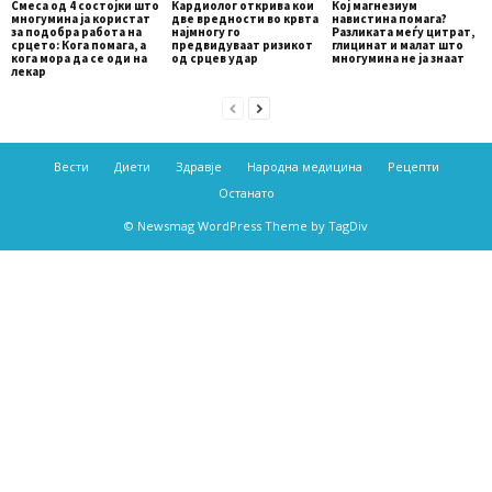
Смеса од 4 состојки што
Кардиолог открива кои
Кој магнезиум
многумина ја користат
две вредности во крвта
навистина помага?
за подобра работа на
најмногу го
Разликата меѓу цитрат,
срцето: Кога помага, а
предвидуваат ризикот
глицинат и малат што
кога мора да се оди на
од срцев удар
многумина не ја знаат
лекар
Вести
Диети
Здравје
Народна медицина
Рецепти
Останато
© Newsmag WordPress Theme by TagDiv