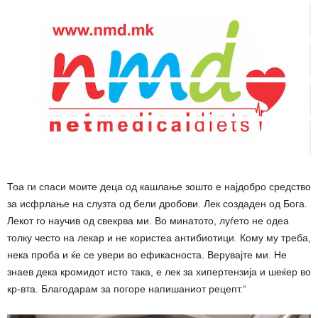
Тоа ги спаси моите деца од кашлање зошто е најдобро средство
за исфрлање на слузта од бели дробови. Лек создаден од Бога.
Лекот го научив од свекрва ми. Во минатото, луѓето не одеа
толку често на лекар и не користеа антибиотици. Кому му треба,
нека проба и ќе се увери во ефикасноста. Верувајте ми. Не
знаев дека кромидот исто така, е лек за хипертензија и шеќер во
кр-вта. Благодарам за погоре напишаниот рецепт.“