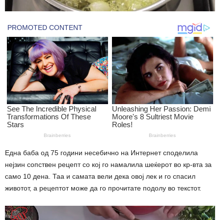
Eдна баба од 75 години несебично на Интернет споделила
нејзин сопствен рецепт со кој го намалила шеќерот во кр-вта за
само 10 дена. Таа и самата вели дека овој лек и го спасил
животот, а рецептот може да го прочитате подолу во текстот.