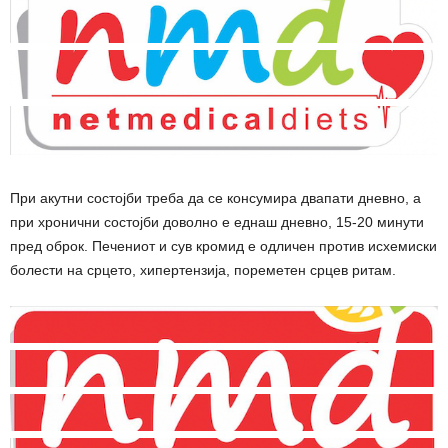
При акутни состојби треба да се конcyмира двапати дневно, а
при хронични состојби доволно е еднаш дневно, 15-20 минути
пред оброк. Печениот и сув кромид е одличен против исхемиски
болести на срцето, хипертензија, пореметен срцев ритам.