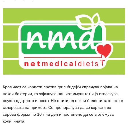
Кромидот се користи против грип бидејќи спречува појава на
некои бактерии, го зајакнува нашиот имунитет и ја извлекува
слузта од грлото и носот. Нè штити од некои болести како што е
склерозата на пример.. Се препорачува да се користи во
сирова форма по 10 г на ден и постепено да се зголемува
количината.