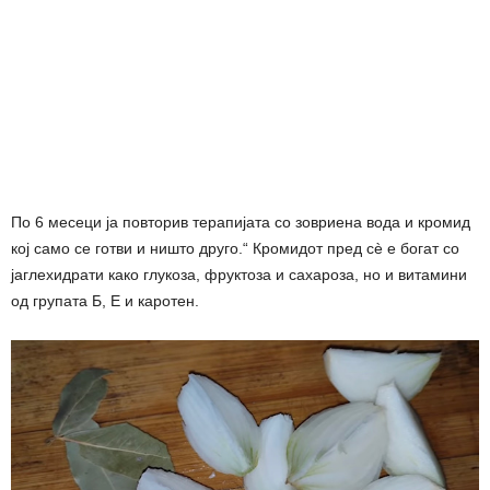
По 6 месеци ја повторив терапијата со зовриена вода и кромид
кој само се готви и ништо друго.“ Кромидот пред сè е богат со
јаглехидрати како глукоза, фруктоза и сахароза, но и витамини
од групата Б, Е и каротен.