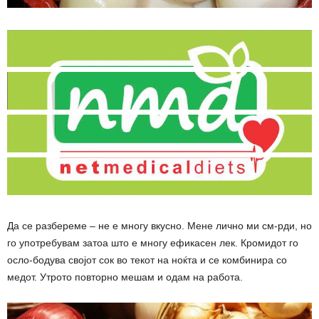
Да се ​​разбереме – не е многу вкусно. Мене лично ми см-рди, но
го употребувам затоа што е многу ефикасен лек. Кромидот го
осло-бодува својот сок во текот на ноќта и се комбинира со
медот. Утрото повторно мешам и одам на работа.