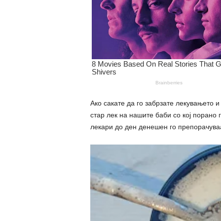
Ако сакате да го забрзате лекувањето и 
стар лек на нашите баби со кој порано г
лекари до ден денешен го препорачуваа