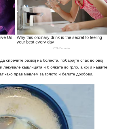
да спречите развој на болеста, побарајте спас во овој
и лекувале кашлицата и б олката во грло, а кој и нашите
т како прав мевлем за грлото и белите дробови.