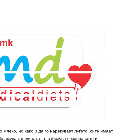
о млеко, но како и да го нарекуваат луѓето, сите имаат
 ублажува кашлицата, го забрзува созревањето и