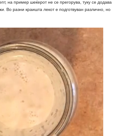
цепт, на пример шеќерот не се прегорува, туку се додава
јки. Во разни краишта лекот е подготвуван различно, но