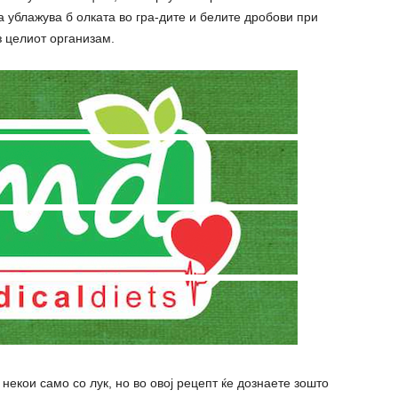
а ублажува б олката во гра-дите и белите дробови при
 целиот организам.
 некои само со лук, но во овој рецепт ќе дознаете зошто