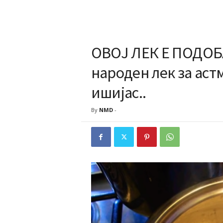
ОВОЈ ЛЕК Е ПОДОБ
народен лек за аст
ишијас..
By
NMD
-