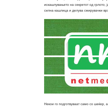
искашлувањето на секретот од грлото, ј
силна кашлица и делува смирувачки врз
Некои го подготвуваат само со шеќер, а