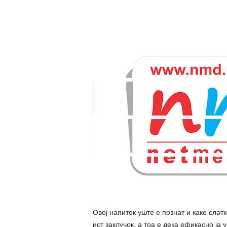
Овој напиток уште е познат и како слатк
ист заклучок, а тоа е дека ефикасно ја