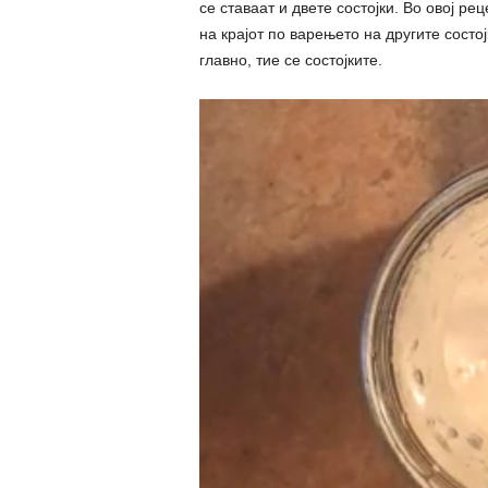
се ставаат и двете состојки. Во овој ре
на крајот по варењето на другите состо
главно, тие се состојките.