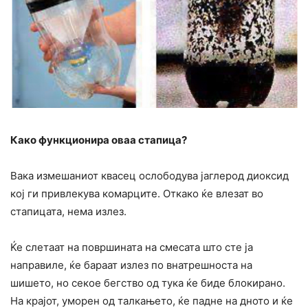
Како функционира оваа стапица?
Вака измешаниот квасец ослободува јаглерод диоксид
кој ги привлекува комарците. Откако ќе влезат во
стапицата, нема излез.
Ќе слетаат на површината на смесата што сте ја
направиле, ќе бараат излез по внатрешноста на
шишето, но секое бегство од тука ќе биде блокирано.
На крајот, уморен од талкањето, ќе падне на дното и ќе