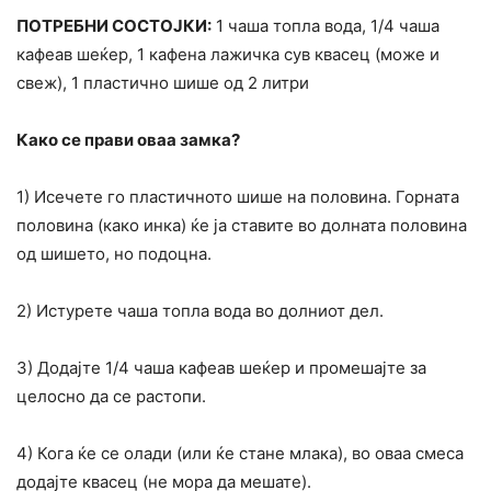
ПОТРЕБНИ СОСТОЈКИ:
1 чаша топла вода, 1/4 чаша
кафеав шеќер, 1 кафена лажичка сув квасец (може и
свеж), 1 пластично шише од 2 литри
Како се прави оваа замка?
1) Исечете го пластичното шише на половина. Горната
половина (како инка) ќе ја ставите во долната половина
од шишето, но подоцна.
2) Истурете чаша топла вода во долниот дел.
3) Додајте 1/4 чаша кафеав шеќер и промешајте за
целосно да се растопи.
4) Кога ќе се олади (или ќе стане млака), во оваа смеса
додајте квасец (не мора да мешате).