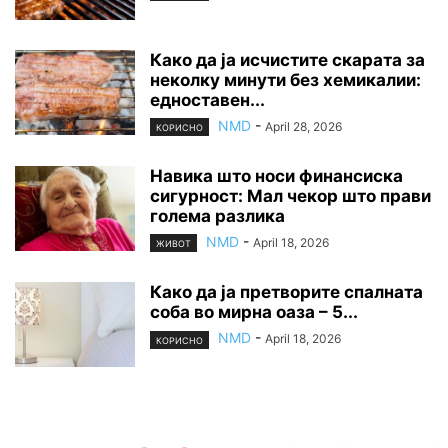
Како да ја исчистите скарата за
неколку минути без хемикалии:
едноставен...
NMD
-
April 28, 2026
КОРИСНО
Навика што носи финансиска
сигурност: Мал чекор што прави
голема разлика
NMD
-
April 18, 2026
ЖИВОТ
Како да ја претворите спалната
соба во мирна оаза – 5...
NMD
-
April 18, 2026
КОРИСНО