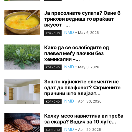
Ја пресоливте супата? Овие 6
трикови веднаш го враќаат
вкусот –...
NMD
-
May 6, 2026
КОРИСНО
Како да се ослободите од
плевел меѓу плочки без
хемикалии –...
NMD
-
May 3, 2026
КОРИСНО
Зошто кујнските елементи не
одат до плафонот? Скриените
причини што влијаат...
NMD
-
April 30, 2026
КОРИСНО
Колку месо навистина ви треба
за скара? Водич за 10 луѓе...
NMD
-
April 29, 2026
КОРИСНО