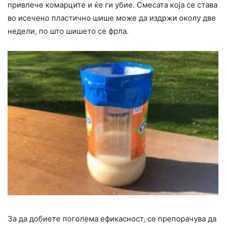
привлече комарците и ќе ги yбие. Смесата која се става
во исечено пластично шише може да издржи околу две
недели, по што шишето се фрла.
За да добиете поголема ефикасност, се препорачува да