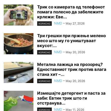
Трик со камерата од телефонот
помага полесно да забележите
крлежи: Еве...
NMD
-
May 27, 2026
КОРИСНО
Три грешки при пржење мелено
месо што му го уништуваат
вкусот:...
NMD
-
May 20, 2026
КОРИСНО
Метална лажица на прозорец?
Едноставниот трик против влага
стана хит –...
NMD
-
May 20, 2026
КОРИСНО
Измешајте детергент и паста за
заби: Евтин трик што ги
отстранува...
NMD
-
May 11, 2026
КОРИСНО