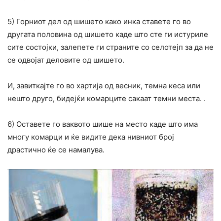
5) Горниот дел од шишето како инка ставете го во
другата половина од шишето каде што сте ги истуриле
сите состојки, залепете ги страните со селотејп за да не
се одвојат деловите од шишето.
И, завиткајте го во хартија од весник, темна кеса или
нешто друго, бидејќи комарците сакаат темни места. .
6) Оставете го ваквото шише на место каде што има
многу комарци и ќе видите дека нивниот број
драстично ќе се намалува.