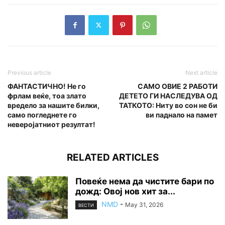
Previous article
Next article
ФАНТАСТИЧНО! Не го
САМО ОВИЕ 2 РАБОТИ
фрлам веќе, тоа злато
ДЕТЕТО ГИ НАСЛЕДУВА ОД
вредело за нашите билки,
ТАТКОТО: Ниту во сон не би
само погледнете го
ви паднало на памет
неверојатниот резултат!
RELATED ARTICLES
Повеќе нема да чистите бари по
дожд: Овој нов хит за...
NMD
-
May 31, 2026
ВЕСТИ