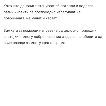
Како што деновите стануваат сè потопли и подолги,
разни инсекти сè послободно излегуваат на
површината, нè мачат и касаат.
Замката за комарци направена од целосно природни
состојки е многу добро решение за да се ослободите од
овие напади за многу кратко време.