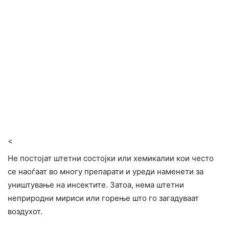
<
Не постојат штетни состојки или хемикалии кои често
се наоѓаат во многу препарати и уреди наменети за
yништување на инсектите. Затоа, нема штетни
неприродни мириси или горење што го загадуваат
воздухот.