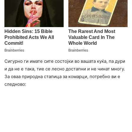
Сигурно ги имате сите состојки во вашата куќа, па дури
и да не е така, тие се лесно достапни и не чинат многу.
За оваа природна стапица за комарци, потребно ви е
следново: