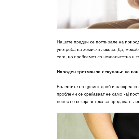
Нашите предци се потпирале на природ
употреба на хемиски лекови. Да, може
сега, но проблемот со неквалитетна и 
Народен третман за лекување на пан
Болестите на црниот дроб и панкреасот
проблеми се среќаваат не само кај пост
денес во секоја аптека се продаваат ле