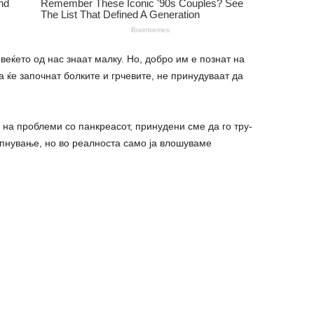
овеќето од нас знаат малку. Но, добро им е познат на
а ќе започнат болките и грчевите, не принудуваат да
 на проблеми со панкреасот, принудени сме да го тру-
епнување, но во реалноста само ја влошуваме