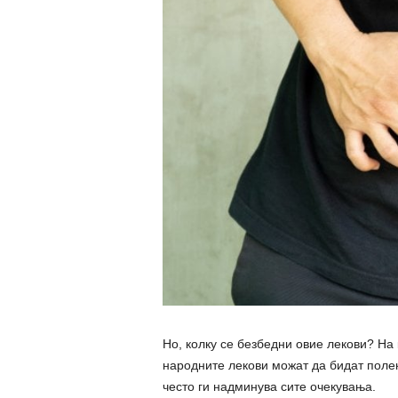
Но, колку се безбедни овие лекови? На к
народните лекови можат да бидат полек
често ги надминува сите очекувања.