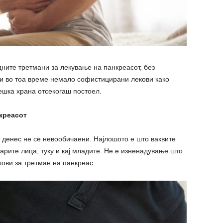
ните третмани за лекување на панкреасот, без
би во тоа време немало софистицирани лекови како
тешка храна отсекогаш постоел.
креасот
 денес не се невообичаени. Најлошото е што ваквите
арите лица, туку и кај младите. Не е изненадување што
кови за третман на панкреас.