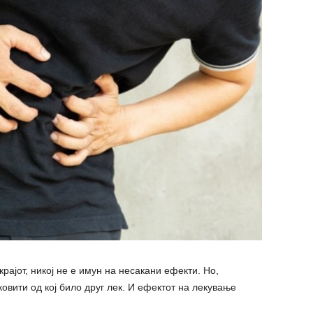
рајот, никој не е имун на несакани ефекти. Но,
овити од кој било друг лек. И ефектот на лекување