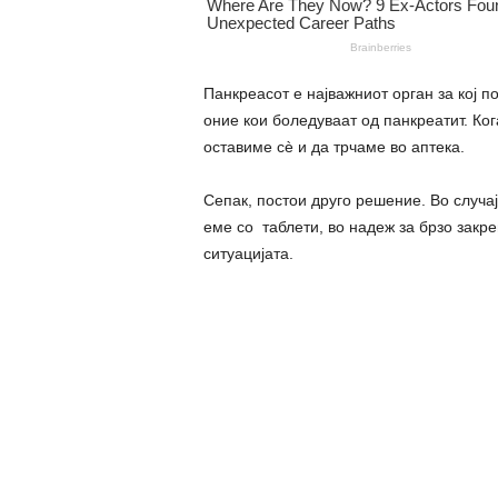
Панкреасот е најважниот орган за кој п
оние кои боледуваат од панкреатит. Ког
оставиме сè и да трчаме во аптека.
Сепак, постои друго решение. Во случај
еме со таблети, во надеж за брзо закр
ситуацијата.