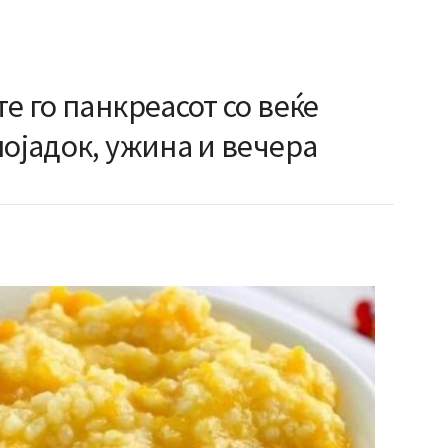
е го панкреасот со веќе
појадок, ужина и вечера