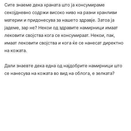
Сите знаеме дека храната што ја консумираме
секојдневно содржи високо ниво на разни хранливи
материи и придонесува за нашето здравје. Затоа ја
јадеме, зар не? Некои од здравите намирници имаат
лековити својства кога се консумираат. Некои, пак,
имаат лековити својства и кога ќе се нанесат директно
на кожата.
Дали знаевте дека една од најдобрите намирници што
се нанесува на кожата во вид на облога, е зелката?