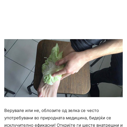
Верувале или не, облозите од зелка се често
употребувани во природната медицина, бидејќи се
исклучително ефикасни! Откријте ги шесте внатрешни и