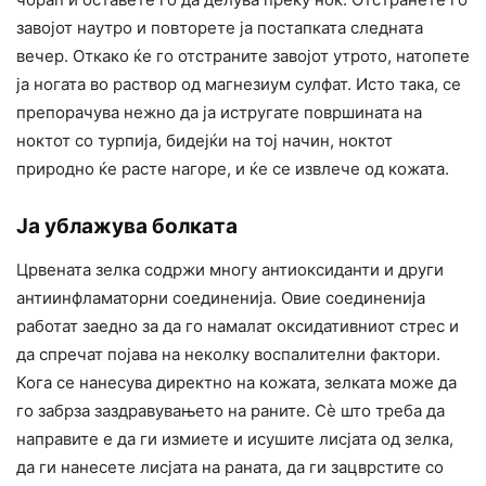
завојот наутро и повторете ја постапката следната
вечер. Откако ќе го отстраните завојот утрото, натопете
ја ногата во раствор од магнезиум сулфат. Исто така, се
препорачува нежно да ја истругате површината на
ноктот со турпија, бидејќи на тој начин, ноктот
природно ќе расте нагоре, и ќе се извлече од кожата.
Ја ублажува болката
Црвената зелка содржи многу антиоксиданти и други
антиинфламаторни соединенија. Овие соединенија
работат заедно за да го намалат оксидативниот стрес и
да спречат појава на неколку воспалителни фактори.
Кога се нанесува директно на кожата, зелката може да
го забрза заздравувањето на раните. Сè што треба да
направите е да ги измиете и исушите лисјата од зелка,
да ги нанесете лисјата на раната, да ги зацврстите со