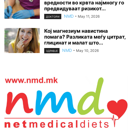
вредности во крвта најмногу го
предвидуваат ризикот...
NMD
-
May 11, 2026
ДОКТОРИ
Кој магнезиум навистина
помага? Разликата меѓу цитрат,
глицинат и малат што...
NMD
-
May 10, 2026
ЗДРАВЈЕ