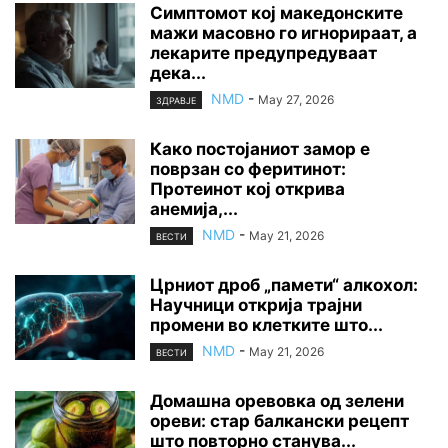
Симптомот кој македонските
мажи масовно го игнорираат, а
лекарите предупредуваат
дека...
NMD
-
May 27, 2026
ЗДРАВЈЕ
Како постојаниот замор е
поврзан со феритинот:
Протеинот кој открива
анемија,...
NMD
-
May 21, 2026
ВЕСТИ
Црниот дроб „памети“ алкохол:
Научници открија трајни
промени во клетките што...
NMD
-
May 21, 2026
ВЕСТИ
Домашна оревовка од зелени
ореви: стар балкански рецепт
што повторно станува...