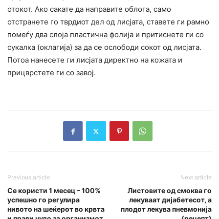
отокот. Ако сакате да направите облога, само
отстранете го тврдиот дел од лисјата, ставете ги рамно
помеѓу два слоја пластична фолија и притиснете ги со
сукалка (оклагија) за да се ослободи сокот од лисјата.
Потоа нанесете ги лисјата директно на кожата и
прицврстете ги со завој.
Previous article
Next article
Се користи 1 месец – 100%
Листовите од смоква го
успешно го регулира
лекуваат дијабетесот, а
нивото на шеќерот во крвта
плодот лекува пневмонија
и прави чудо за организмот
(рецепт)