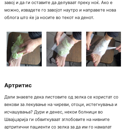
завој и да ги оставите да делуваат преку ноќ. Ако е
можно, извадете го завојот наутро и направете нова
облога што ќе ја носите во текот на денот.
Артритис
Дали знаевте дека листовите од зелка се користат со
векови за лекување на чиреви, отоци, истегнувања и
исчашувања? Дури и денес, некои болници во
Швајцарија ги обвиткуваат зглобовите на нивните
артритични пациенти со зелка за да им го намалат