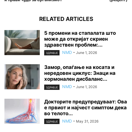
RELATED ARTICLES
5 промени на стапалата што
може да откријат скриен
здравствен проблем:...
NMD
-
June 1, 2026
ЗДРАВЈЕ
Замор, опаѓање на косата и
нередовен циклус: Знаци на
хормонален дисбаланс...
NMD
-
June 1, 2026
ЗДРАВЈЕ
Докторите предупредуваат: Ова
е првиот и најчест симптом дека
во телото...
NMD
-
May 31, 2026
ЗДРАВЈЕ