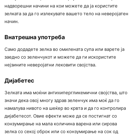
надворешни начини на кои можете да ја користите
зелката за да го излекувате вашето тело на неверојатен
начин.
Внатрешна употреба
Само додадете зелка во омилената супа или варете ја
заедно со зеленчукот и можете да ги искористите
нејзините неверојатни лековити својства.
Дијабетес
Зелката има моќни антихипергликемични својства, што
значи дека овој многу здрав зеленчук има моќ да го
намалува нивото на шеќер во крвта и да го контролира
дијабетесот. Овие ефекти може да се постигнат со
конзумирање на мала количина варена или сирова
зелка со секој оброк или со конзумирање на сок од