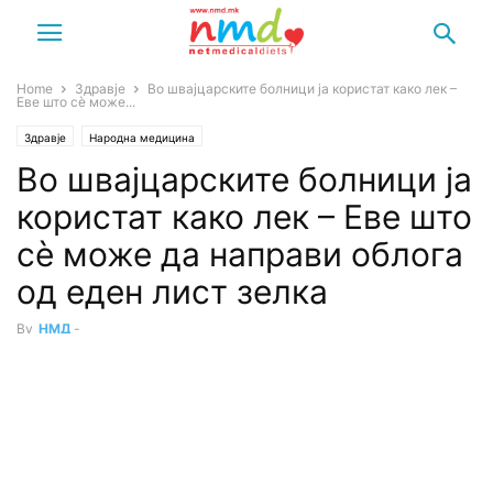
Home
Здравје
Во швајцарските болници ја користат како лек –
Еве што сè може...
Здравје
Народна медицина
Во швајцарските болници ја
користат како лек – Еве што
сè може да направи облога
од еден лист зелка
By
НМД
-