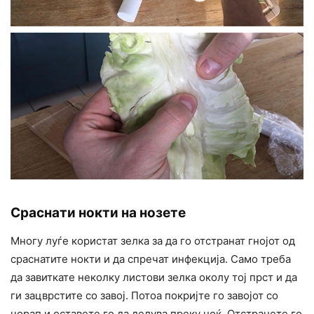
Сраснати нокти на нозете
Многу луѓе користат зелка за да го отстранат гнојот од
сраснатите нокти и да спречат инфекција. Само треба
да завиткате неколку листови зелка околу тој прст и да
ги зацврстите со завој. Потоа покријте го завојот со
чорап и оставете го да делува преку ноќ. Отстранете го