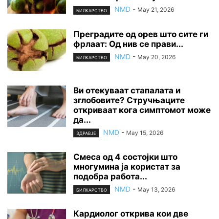
NMD
-
May 21, 2026
БИЛКАРСТВО
Преградите од орев што сите ги
фрлаат: Од нив се прави...
NMD
-
May 20, 2026
БИЛКАРСТВО
Ви отекуваат стапалата и
зглобовите? Стручњаците
откриваат кога симптомот може
да...
NMD
-
May 15, 2026
ЗДРАВЈЕ
Смеса од 4 состојки што
многумина ја користат за
подобра работа...
NMD
-
May 13, 2026
БИЛКАРСТВО
Кардиолог открива кои две