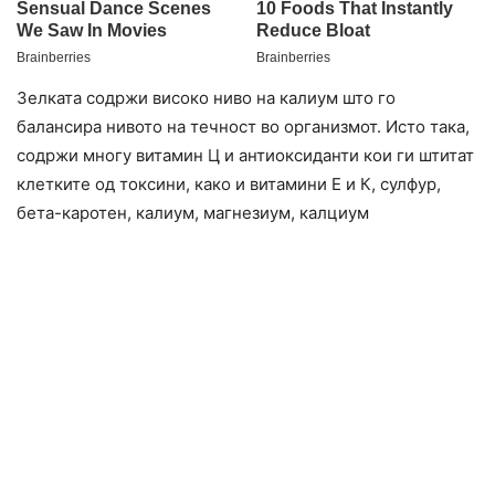
Зелката содржи високо ниво на калиум што го
балансира нивото на течност во организмот. Исто така,
содржи многу витамин Ц и антиоксиданти кои ги штитат
клетките од токсини, како и витамини Е и К, сулфур,
бета-каротен, калиум, магнезиум, калциум