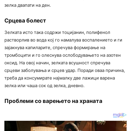
зелка двапати на ден.
Срцева болест
Зелката исто така содржи тоцијанин, полифенол
растворлив во вода кој го намалува воспалението и ги
зајакнува капиларите, спречува формирање на
тромбоцити и го олеснува ослободувањето на азотен
оксид. На овој начин, зелката всушност спречува
срцеви заболувања и срцев удар. Поради оваа причина,
треба да консумирате најмалку две лажици варена
зелка или чаша сок од зелка, дневно.
Проблеми со варењето на храната