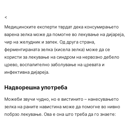
<
Медицинските експерти тврдат дека консумирањето
варена зелка може да помогне во лекување на дијареја,
чир на желудник и запек. Од друга страна,
ферментираната зелка (кисела зелка) може да се
користи за лекување на синдром на нервозно дебело
црево, воспалително заболување на цревата и
инфективна дијареја.
Надворешна употреба
Можеби звучи чудно, но е вистинито – нанесувањето
зелка на раните навистина може да помогне во нивно
побрзо лекување. Ова е она што треба да го знаете: