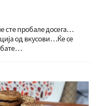
 сте пробале досега…
ија од вкусови…Ќе се
робате…