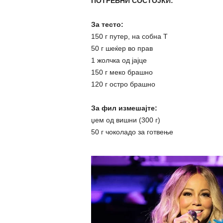
ПОТРЕБНИ СОСТОЈКИ:
За тесто:
150 г путер, на собна Т
50 г шеќер во прав
1 жолчка од јајце
150 г меко брашно
120 г остро брашно
За фил измешајте:
џем од вишни (300 г)
50 г чоколадо за готвење