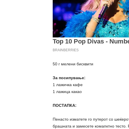
50 г мелени бисквити
За посипување:
1 лажичка кафе
1 лажица какао
ПОСТАПКА:
Пенасто изматете го путерот со шеќерот
брашната и замесете комапктно тесто. Р