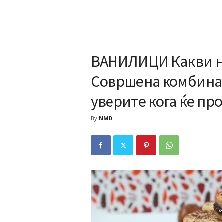
ВАНИЛИЦИ Какви не
Совршена комбинац
уверите кога ќе п
By
NMD
-