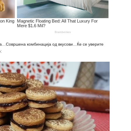
а…Совршена комбинација од вкусови…Ќе се уверите
: