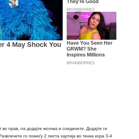
 во прав, па додајте жолчка и соединете. Додајте ги
азвлечете го помеѓу 2 листа хартија во тенка кора 3-4