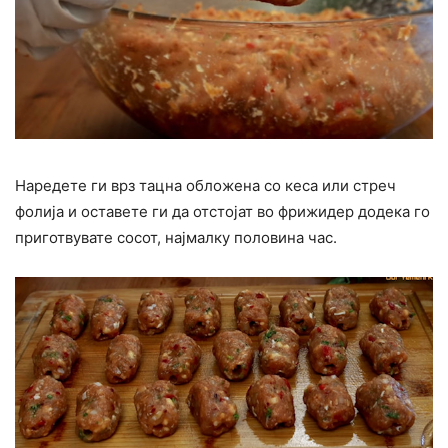
Наредете ги врз тацна обложена со кеса или стреч
фолија и оставете ги да отстојат во фрижидер додека го
приготвувате сосот, најмалку половина час.