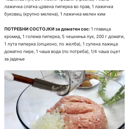
лажичка слатка црвена пиперка во прав, 1 лажичка
буковец (крупно мелена), 1 лажичка мелен ким
ПОТРЕБНИ СОСТОЈКИ за доматен сос:
1 главица
кромид, 1 голема пиперка, 5 чешниња лук, 200 г домати,
1 лута пиперка (опционо, по желба), 1 супена лажица
доматно пире, 1 чаша вода (по потреба), 1/4 чаша оцет
за јадење