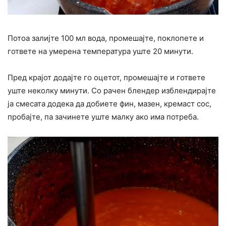
Потоа залијте 100 мл вода, промешајте, поклопете и
гответе на умерена температура уште 20 минути.
Пред крајот додајте го оцетот, промешајте и гответе
уште неколку минути. Со рачен блендер изблендирајте
ја смесата додека да добиете фин, мазен, кремаст сос,
пробајте, па зачинете уште малку ако има потреба.