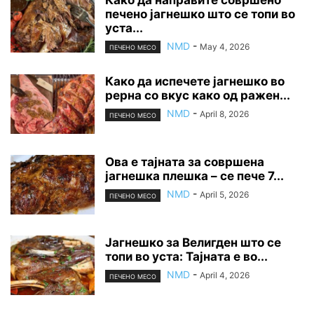
Како да направите совршено
печено јагнешко што се топи во
уста...
NMD
-
May 4, 2026
ПЕЧЕНО МЕСО
Како да испечете јагнешко во
рерна со вкус како од ражен...
NMD
-
April 8, 2026
ПЕЧЕНО МЕСО
Ова е тајната за совршена
јагнешка плешка – се пече 7...
NMD
-
April 5, 2026
ПЕЧЕНО МЕСО
Јагнешко за Велигден што се
топи во уста: Тајната е во...
NMD
-
April 4, 2026
ПЕЧЕНО МЕСО