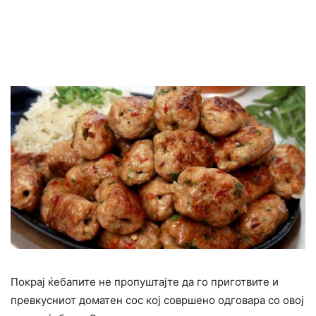
Покрај ќебапите не пропуштајте да го приготвите и
превкусниот доматен сос кој совршено одговара со овој