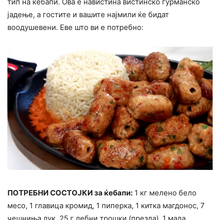
тип на ќебапи. Ова е навистина вистинско гурманско
јадење, а гостите и вашите најмили ќе бидат
воодушевени. Еве што ви е потребно:
ПОТРЕБНИ СОСТОЈКИ за ќебапи:
1 кг мелено бело
месо, 1 главица кромид, 1 пиперка, 1 китка магдонос, 7
чешниња лук, 25 г лебни трошки (презла), 1 мала