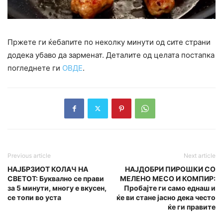
Пржете ги ќебапите по неколку минути од сите страни
додека убаво да зарменат. Деталите од целата постапка
погледнете ги
ОВДЕ
.
Previous article
Next article
НАЈБРЗИОТ КОЛАЧ НА
НАЈДОБРИ ПИРОШКИ СО
СВЕТОТ: Буквално се прави
МЕЛЕНО МЕСО И КОМПИР:
за 5 минути, многу е вкусен,
Пробајте ги само еднаш и
се топи во уста
ќе ви стане јасно дека често
ќе ги правите