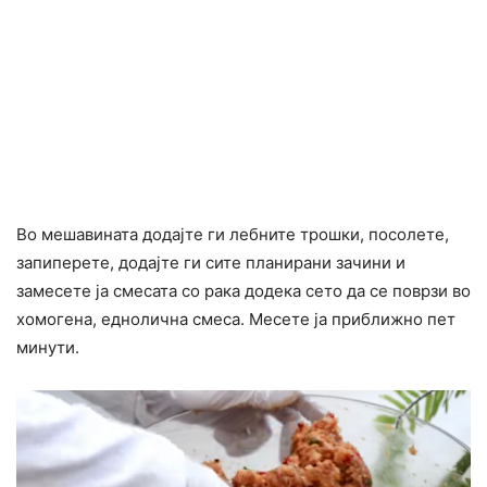
Во мешавината додајте ги лебните трошки, посолете,
запиперете, додајте ги сите планирани зачини и
замесете ја смесата со рака додека сето да се поврзи во
хомогена, еднолична смеса. Месете ја приближно пет
минути.