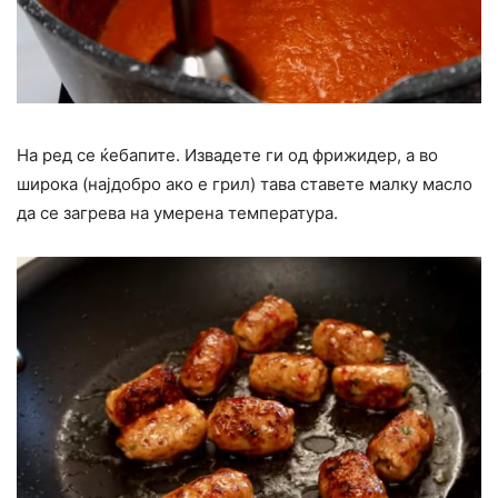
На ред се ќебапите. Извадете ги од фрижидер, а во
широка (најдобро ако е грил) тава ставете малку масло
да се загрева на умерена температура.