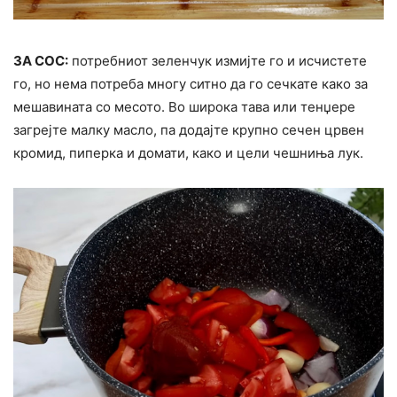
ЗА СОС:
потребниот зеленчук измијте го и исчистете
го, но нема потреба многу ситно да го сечкате како за
мешавината со месото. Во широка тава или тенџере
загрејте малку масло, па додајте крупно сечен црвен
кромид, пиперка и домати, како и цели чешниња лук.