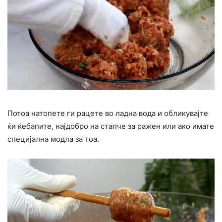
Потоа натопете ги рацете во ладна вода и обликувајте
ќи ќебапите, најдобро на стапче за ражен или ако имате
специјална модла за тоа.