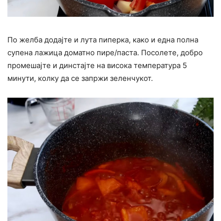
По желба додајте и лута пиперка, како и една полна
супена лажица доматно пире/паста. Посолете, добро
промешајте и динстајте на висока температура 5
минути, колку да се запржи зеленчукот.