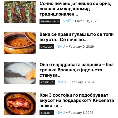
Сочно печено јагнешко со ориз,
спанаќ и млад кромид –
традиционален...
NMD
-
March 28, 2026
ПЕЧЕНО МЕСО
Вака се прави гулаш што се топи
во уста…Се пече во...
NMD
-
February 9, 2026
ЗАКУСКА
Ова е најздравата запршка – без
трошка брашно, а јадењето
станува...
NMD
-
February 3, 2026
КОРИСНО
Кои 3 состојки го подобруваат
вкусот на подварокот? Киселата
зелка ги...
NMD
-
February 1, 2026
РЕЦЕПТИ