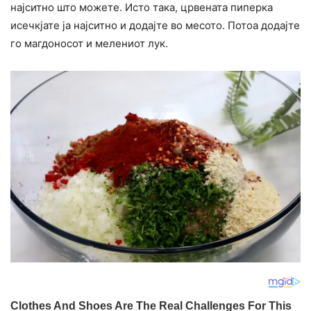
најситно што можете. Исто така, црвената пиперка
исечкјате ја најситно и додајте во месото. Потоа додајте
го магдоносот и мелениот лук.