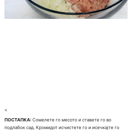
<
ПОСТАПКА:
Сомелете го месото и ставете го во
подлабок сад. Кромидот исчистете го и исечкајте го