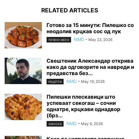
RELATED ARTICLES
Готово за 15 минути: Пилешко со
неодолив крцкав сос од лук
NMD
-
May 22, 2026
ПЕЧЕНО МЕСО
Свештеник Александар открива
како да одговорите на навреди и
предавства без...
NMD
-
May 19, 2026
РЕЦЕПТИ
Пилешки плескавици што
успеваат секогаш – сочни
однатре, крцкави однадвор
(брз...
NMD
-
May 6, 2026
ЗАКУСКА