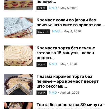
печење...
NMD
-
May 5, 2026
ТОРТА
Кремаст колач со јагоди без
печење што сите го прават ова...
NMD
-
May 4, 2026
ДЕСЕРТИ
Кремаста торта без печење
готова за 15 минути – лесен
рецепт...
NMD
-
May 1, 2026
ТОРТА
Плазма карамел торта без
печење – брз кремаст десерт
што секогаш...
NMD
-
April 28, 2026
ТОРТА
Торта без печење за 30 минути –