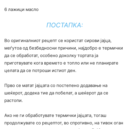
6 лажици масло
ПОСТАПКА:
Во оригиналниот рецепт се користат сирови јајца,
меѓутоа од безбедносни причини, најдобро е термички
да се обработат, особено доколку тортата ја
приготвувате кога времето е топло или не планирате
целата да се потроши истиот ден.
Прво се матат јајцата со постепено додавање на
шеќерот, додека тие да побелат, а шеќерот да се
растопи.
Ако не ги обработувате термички јајцата, тогаш
продолжувате со рецептот, во спротивно, на тивок оган