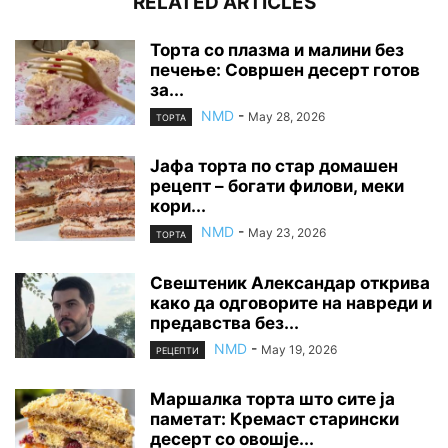
RELATED ARTICLES
Торта со плазма и малини без
печење: Совршен десерт готов
за...
NMD
-
May 28, 2026
ТОРТА
Јафа торта по стар домашен
рецепт – богати филови, меки
кори...
NMD
-
May 23, 2026
ТОРТА
Свештеник Александар открива
како да одговорите на навреди и
предавства без...
NMD
-
May 19, 2026
РЕЦЕПТИ
Маршалка торта што сите ја
паметат: Кремаст старински
десерт со овошје...