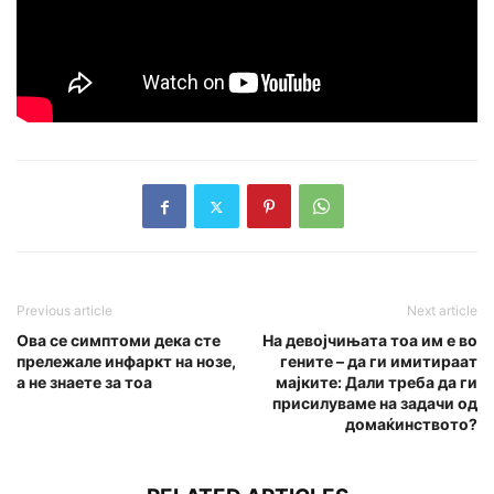
Previous article
Next article
Ова се симптоми дека сте
На девојчињата тоа им е во
прележале инфаркт на нозе,
гените – да ги имитираат
а не знаете за тоа
мајките: Дали треба да ги
присилуваме на задачи од
домаќинството?