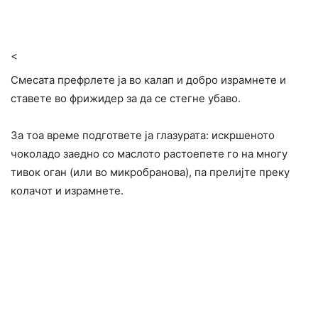
<
Смесата префрлете ја во калап и добро израмнете и
ставете во фрижидер за да се стегне убаво.
За тоа време подгответе ја глазурата: искршеното
чоколадо заедно со маслото растоепете го на многу
тивок оган (или во микробранова), па прелијте преку
колачот и израмнете.