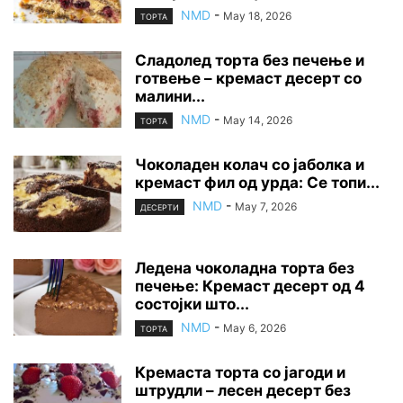
NMD
-
May 18, 2026
ТОРТА
Сладолед торта без печење и
готвење – кремаст десерт со
малини...
NMD
-
May 14, 2026
ТОРТА
Чоколаден колач со јаболка и
кремаст фил од урда: Се топи...
NMD
-
May 7, 2026
ДЕСЕРТИ
Ледена чоколадна торта без
печење: Кремаст десерт од 4
состојки што...
NMD
-
May 6, 2026
ТОРТА
Кремаста торта со јагоди и
штрудли – лесен десерт без