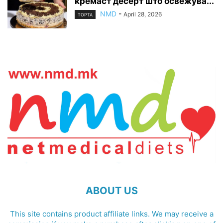
кремаст десерт што освежува...
NMD
-
April 28, 2026
ТОРТА
ABOUT US
This site contains product affiliate links. We may receive a