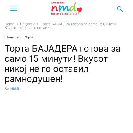
Home
Рецепти
Торта БАЈАДЕРА готова за само 15 минути!
Вкусот никој не го оставил...
Рецепти
Торта
Торта БАЈАДЕРА готова за
само 15 минути! Вкусот
никој не го оставил
рамнодушен!
By
НМД
-