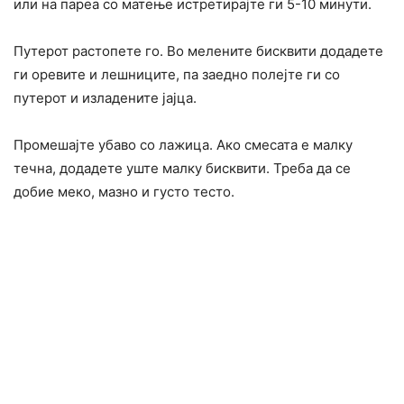
или на пареа со матење истретирајте ги 5-10 минути.
Путерот растопете го. Во мелените бисквити додадете
ги оревите и лешниците, па заедно полејте ги со
путерот и изладените јајца.
Промешајте убаво со лажица. Ако смесата е малку
течна, додадете уште малку бисквити. Треба да се
добие меко, мазно и густо тесто.