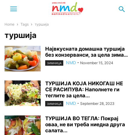
Home
Tags
туршија
туршија
Највкусната домашна туршија
без конзерванси, за цела зима…
NMD
-
November 15, 2024
ЗИМНИЦА
ТУРШИЈА КОЈА НИКОГАШ НЕ
СЕ РАСИПУВА: Наполнете ги
теглите за цела...
NMD
-
September 28, 2023
ЗИМНИЦА
ТУРШИЈА ВО ТЕГЛА: Покрај
оваа, не ви треба ниедна друга
салата...