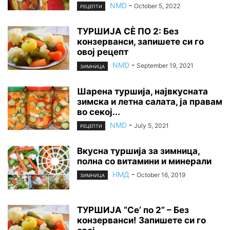
NMD
-
October 5, 2022
РЕЦЕПТИ
ТУРШИЈА СÈ ПО 2: Без
конзерванси, запишете си го
овој рецепт
NMD
-
September 19, 2021
ЗИМНИЦА
Шарена туршија, највкусната
зимска и летна салата, ја правам
во секој...
NMD
-
July 5, 2021
РЕЦЕПТИ
Вкусна туршија за зимница,
полна со витамини и минерали
НМД
-
October 16, 2019
ЗИМНИЦА
ТУРШИЈА “Се’ по 2” – Без
конзерванси! Запишете си го