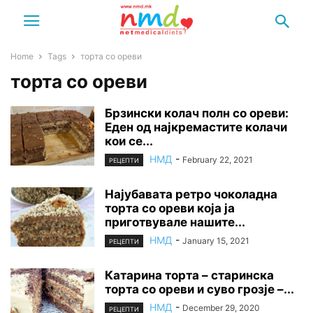
Home
Tags
торта со ореви
торта со ореви
Брзински колач полн со ореви:
Еден од најкремастите колачи
кои се...
НМД
-
February 22, 2021
РЕЦЕПТИ
Најубавата ретро чоколадна
торта со ореви која ја
приготвувале нашите...
НМД
-
January 15, 2021
РЕЦЕПТИ
Катарина торта – старинска
торта со ореви и суво грозје –...
НМД
-
December 29, 2020
РЕЦЕПТИ