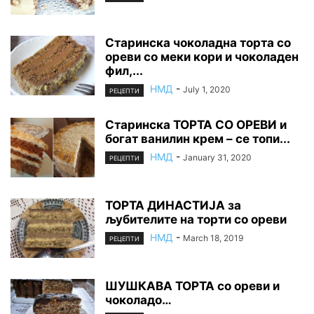
Старинска чоколадна торта со
ореви со меки кори и чоколаден
фил,...
НМД
-
July 1, 2020
РЕЦЕПТИ
Старинска ТОРТА СО ОРЕВИ и
богат ванилин крем – се топи...
НМД
-
January 31, 2020
РЕЦЕПТИ
ТОРТА ДИНАСТИЈА за
љубителите на торти со ореви
НМД
-
March 18, 2019
РЕЦЕПТИ
ШУШКАВА ТОРТА со ореви и
чоколадо…