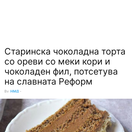
Старинска чоколадна торта
со ореви со меки кори и
чоколаден фил, потсетува
на славната Реформ
By
НМД
-