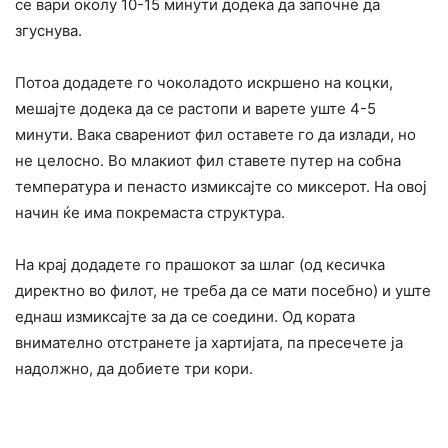
се вари околу 10-15 минути додека да започне да
згуснува.
Потоа додадете го чоколадото искршено на коцки,
мешајте додека да се растопи и варете уште 4-5
минути. Вака сварениот фил оставете го да излади, но
не целосно. Во млакиот фил ставете путер на собна
температура и пенасто измиксајте со миксерот. На овој
начин ќе има покремаста структура.
На крај додадете го прашокот за шлаг (од кесичка
директно во филот, не треба да се мати посебно) и уште
еднаш измиксајте за да се соедини. Од кората
внимателно отстранете ја хартијата, па пресечете ја
надолжно, да добиете три кори.