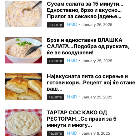
Сусам салата за 15 минути…
Едноставно, брзо и вкусно…
Прилог за секакво јадење…
NMD
-
January 26, 2025
РЕЦЕПТИ
Брза и едноставна ВЛАШКА
САЛАТА…Подобра од руската,
ќе ве воодушеви!
NMD
-
January 25, 2025
РЕЦЕПТИ
Највкусната пита со сирење и
готови кори…Рецепт кој ќе стане
ваш...
NMD
-
January 25, 2025
РЕЦЕПТИ
ТАРТАР СОС КАКО ОД
РЕСТОРАН…Се прави за 5
минути и многу...
NMD
-
January 8, 2025
РЕЦЕПТИ