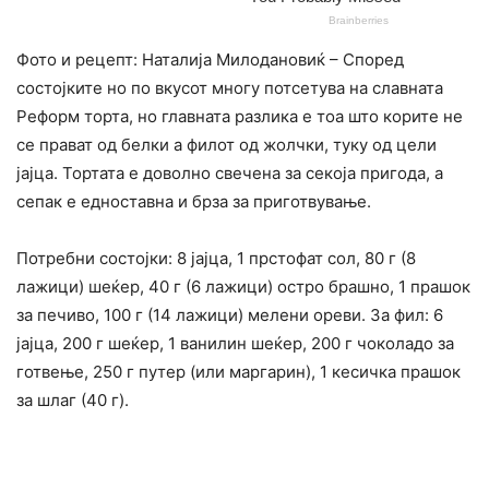
Фото и рецепт: Наталија Милодановиќ – Според
состојките но по вкусот многу потсетува на славната
Реформ торта, но главната разлика е тоа што корите не
се прават од белки а филот од жолчки, туку од цели
јајца. Тортата е доволно свечена за секоја пригода, а
сепак е едноставна и брза за приготвување.
Потребни состојки: 8 јајца, 1 прстофат сол, 80 г (8
лажици) шеќер, 40 г (6 лажици) остро брашно, 1 прашок
за печиво, 100 г (14 лажици) мелени ореви. За фил: 6
јајца, 200 г шеќер, 1 ванилин шеќер, 200 г чоколадо за
готвење, 250 г путер (или маргарин), 1 кесичка прашок
за шлаг (40 г).