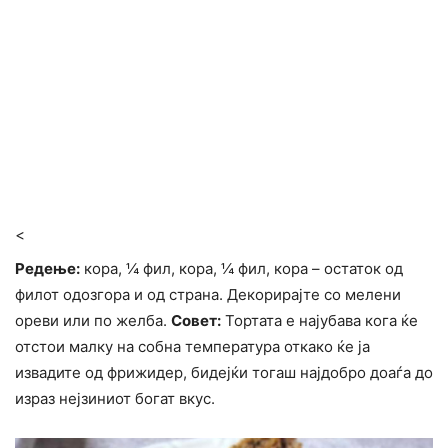
<
Редење:
кора, ¼ фил, кора, ¼ фил, кора – остаток од
филот одозгора и од страна. Декорирајте со мелени
ореви или по желба.
Совет:
Тортата е најубава кога ќе
отстои малку на собна температура откако ќе ја
извадите од фрижидер, бидејќи тогаш најдобро доаѓа до
израз нејзиниот богат вкус.