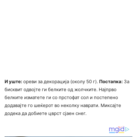
И уште:
ореви за декорација (околу 50 г).
Постапка:
За
бисквит одвојте ги белките од жолчките. Најпрво
белките изматете ги со прстофат сол и постепено
додавајте го шеќерот во неколку наврати. Миксајте
додека да добиете цврст сјаен снег.