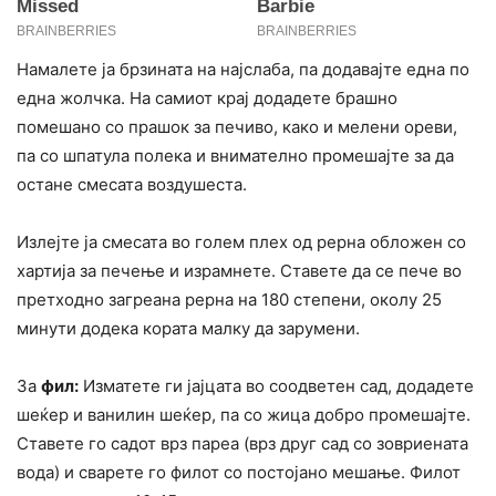
Намалете ја брзината на најслаба, па додавајте една по
една жолчка. На самиот крај додадете брашно
помешано со прашок за печиво, како и мелени ореви,
па со шпатула полека и внимателно промешајте за да
остане смесата воздушеста.
Излејте ја смесата во голем плех од рерна обложен со
хартија за печење и израмнете. Ставете да се пече во
претходно загреана рерна на 180 степени, околу 25
минути додека кората малку да зарумени.
За
фил:
Изматете ги јајцата во соодветен сад, додадете
шеќер и ванилин шеќер, па со жица добро промешајте.
Ставете го садот врз пареа (врз друг сад со зовриената
вода) и сварете го филот со постојано мешање. Филот