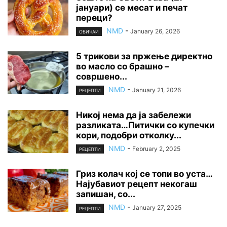
јануари) се месат и печат
переци?
NMD
-
January 26, 2026
ОБИЧАИ
5 трикови за пржење директно
во масло со брашно –
совршено...
NMD
-
January 21, 2026
РЕЦЕПТИ
Никој нема да ја забележи
разликата…Питички со купечки
кори, подобри отколку...
NMD
-
February 2, 2025
РЕЦЕПТИ
Гриз колач кој се топи во уста…
Најубавиот рецепт некогаш
запишан, со...
NMD
-
January 27, 2025
РЕЦЕПТИ