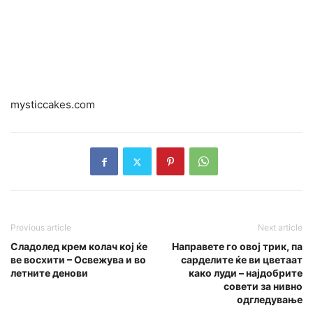
mysticcakes.com
Previous article
Next article
Сладолед крем колач кој ќе
Направете го овој трик, па
ве восхити – Освежува и во
сарделите ќе ви цветаат
летните денови
како луди – најдобрите
совети за нивно
одгледување