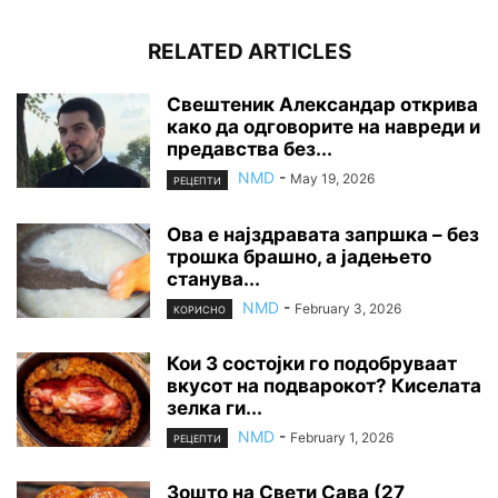
RELATED ARTICLES
Свештеник Александар открива
како да одговорите на навреди и
предавства без...
NMD
-
May 19, 2026
РЕЦЕПТИ
Ова е најздравата запршка – без
трошка брашно, а јадењето
станува...
NMD
-
February 3, 2026
КОРИСНО
Кои 3 состојки го подобруваат
вкусот на подварокот? Киселата
зелка ги...
NMD
-
February 1, 2026
РЕЦЕПТИ
Зошто на Свети Сава (27