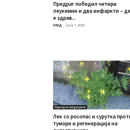
Предраг победил четири
леукемии и два инфаркти – д
е здрав...
НМД
-
June 1, 2020
Народна медицина
Лек со росопас и сурутка прот
тумори и регенерација на