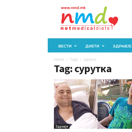
Н
М
Д
ВЕСТИ
ДИЕТИ
ЗДРАВЈЕ
Home
Tags
сурутка
Tag: сурутка
Здравје