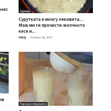
енес
Здравје
Сурутката е многу лековита…
Маж ми ги прочисти жолчното
кесе и...
НМД
-
October 28, 2019
ив
Народна медицина