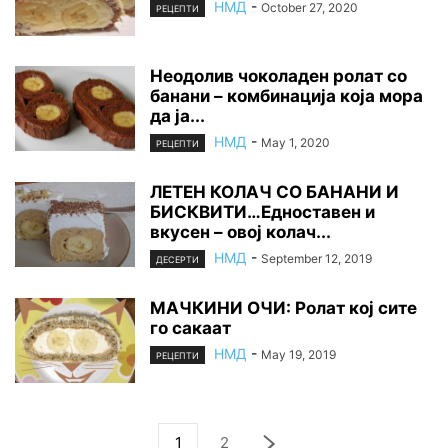
НМД
-
October 27, 2020
РЕЦЕПТИ
Неодолив чоколаден ролат со
банани – комбинација која мора
да ја...
НМД
-
May 1, 2020
РЕЦЕПТИ
ЛЕТЕН КОЛАЧ СО БАНАНИ И
БИСКВИТИ…Едноставен и
вкусен – овој колач...
НМД
-
September 12, 2019
ДЕСЕРТИ
МАЧКИНИ ОЧИ: Ролат кој сите
го сакаат
НМД
-
May 19, 2019
РЕЦЕПТИ
1
2