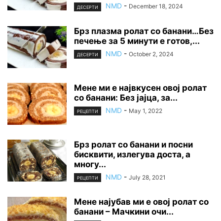
NMD
-
December 18, 2024
ДЕСЕРТИ
Брз плазма ролат со банани…Без
печење за 5 минути е готов,...
NMD
-
October 2, 2024
ДЕСЕРТИ
Мене ми е највкусен овој ролат
со банани: Без јајца, за...
NMD
-
May 1, 2022
РЕЦЕПТИ
Брз ролат со банани и посни
бисквити, излегува доста, а
многу...
NMD
-
July 28, 2021
РЕЦЕПТИ
Мене најубав ми е овој ролат со
банани – Мачкини очи...