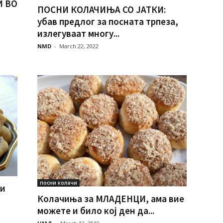
 ВО
ПОСНИ КОЛАЧИЊА СО ЈАТКИ:
убав предлог за посната трпеза,
излегуваат многу...
NMD
-
March 22, 2022
посни колачи
 и
Колачиња за МЛАДЕНЦИ, ама вие
можете и било кој ден да...