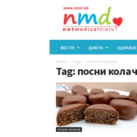
Н
М
Д
ВЕСТИ
ДИЕТИ
ЗДРАВЈЕ
Home
Tags
посни колачиња
Tag: посни кола
посни колачи