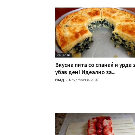
Рецепти
Вкусна пита со спанаќ и урда 
убав ден! Идеално за...
НМД
-
November 8, 2020