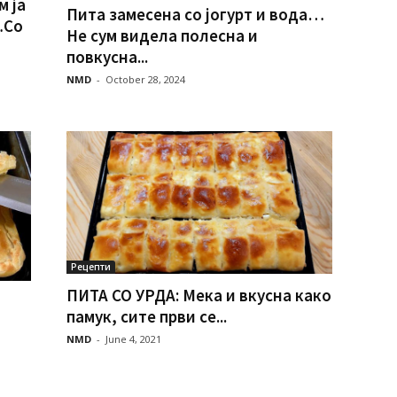
 ја
Пита замесена со јогурт и вода…
…Со
Не сум видела полесна и
повкусна...
NMD
-
October 28, 2024
Рецепти
ПИТА СО УРДА: Мека и вкусна како
памук, сите први се...
NMD
-
June 4, 2021