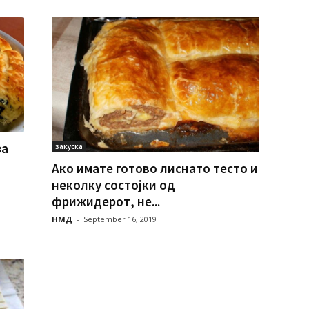
за
закуска
Ако имате готово лиснато тесто и
неколку состојки од
фрижидерот, не...
НМД
-
September 16, 2019