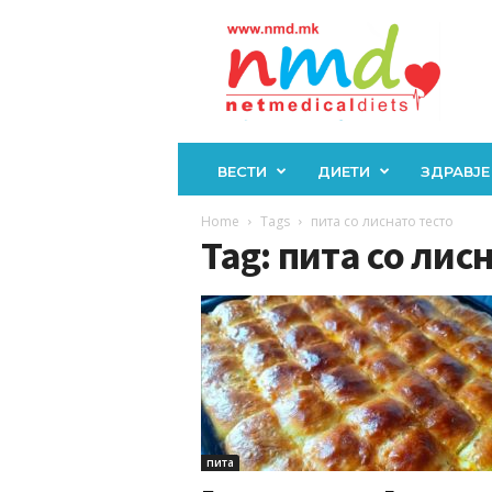
Н
М
Д
ВЕСТИ
ДИЕТИ
ЗДРАВЈЕ
Home
Tags
пита со лиснато тесто
Tag: пита со лис
пита