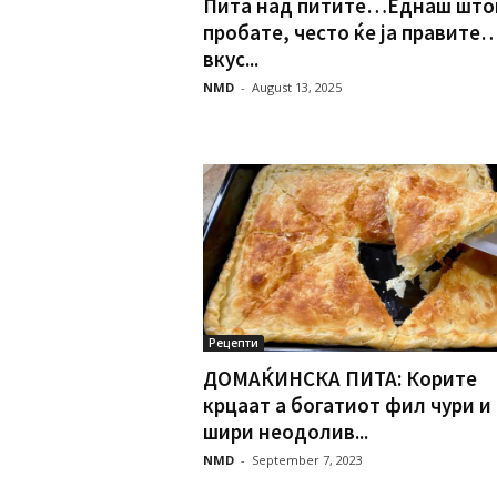
Пита над питите…Еднаш штом
пробате, често ќе ја правите
вкус...
NMD
-
August 13, 2025
Рецепти
ДОМАЌИНСКА ПИТА: Корите
крцаат а богатиот фил чури и
шири неодолив...
NMD
-
September 7, 2023