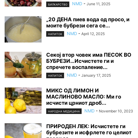
NMD
-
June 11, 2025
БИЛКАРСТВО
„20 ДЕНА пиев вода од просо, и
моите бубрези сега се...
NMD
-
April 12, 2025
НАПИТОК
Секој втор човек има ПЕСОК ВО
БУБРЕЗИ…Исчистете ги и
спречете воспаление...
NMD
-
January 17, 2025
НАПИТОК
МИКС ОД ЛИМОН И
МАСЛИНОВО МАСЛО: Ми го
исчисти црниот дроб...
NMD
-
November 10, 2023
НАРОДНА МЕДИЦИНА
ПРИРОДЕН ЛЕК: Исчистете ги
бубрезите и исфрлете го целиот