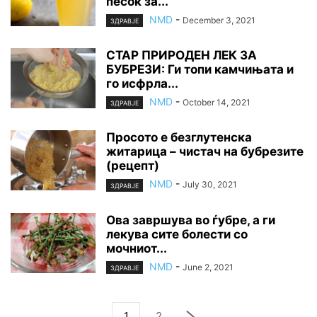
песок за...
NMD
-
December 3, 2021
ЗДРАВЈЕ
СТАР ПРИРОДЕН ЛЕК ЗА
БУБРЕЗИ: Ги топи камчињата и
го исфрла...
NMD
-
October 14, 2021
ЗДРАВЈЕ
Просото е безглутенска
житарица – чистач на бубрезите
(рецепт)
NMD
-
July 30, 2021
ЗДРАВЈЕ
Ова завршува во ѓубре, а ги
лекува сите болести со
мочниот...
NMD
-
June 2, 2021
ЗДРАВЈЕ
1
2