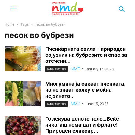
Home
Tags
песок во бубрези
песок во бубрези
Пченкарната свила – природен
сојузник на бубрезите и спас за
отечени...
NMD
-
January 15, 2026
БИЛКАРСТВО
Многумина ја сакаат пченката,
но не знаат колку е моќна
нејзината...
NMD
-
June 15, 2025
БИЛКАРСТВО
Го лекyва целото тело…Bеќе
никогаш нема да ги фpлате!
Природен еликсиp...