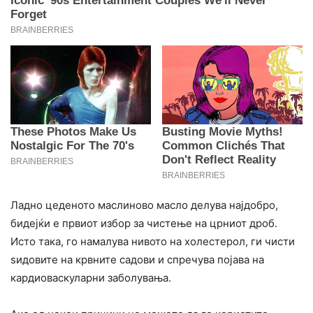
Ладно цеденото маслиново масло делува најдобро,
бидејќи е првиот избор за чистење на црниот дроб.
Исто така, го намалува нивото на холестерол, ги чисти
ѕидовите на крвните садови и спречува појава на
кардиоваскуларни заболувања.