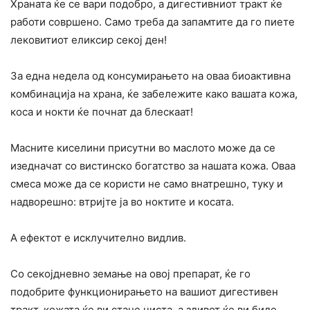
Храната ќе се вари подобро, а дигестивниот тракт ќе
работи совршено. Само треба да запамтите да го пиете
лековитиот еликсир секој ден!
За една недела од консумирањето на оваа биоактивна
комбинација на храна, ќе забележите како вашата кожа,
коса и нокти ќе почнат да блескаат!
Масните киселини присутни во маслото може да се
изедначат со вистинско богатство за нашата кожа. Оваа
смеса може да се користи не само внатрешно, туку и
надворешно: втријте ја во ноктите и косата.
А ефектот е исклучително видлив.
Со секојдневно земање на овој препарат, ќе го
подобрите функционирањето на вашиот дигестивен
тракт, кожата ќе ви стане чиста, а здивот ќе ви биде