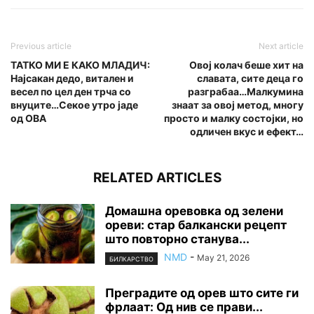
Previous article
Next article
ТАТКО МИ Е КАКО МЛАДИЧ:
Овој колач беше хит на
Најсакан дедо, витален и
славата, сите деца го
весел по цел ден трча со
разграбаа…Малкумина
внуците…Секое утро јаде
знаат за овој метод, многу
од ОВА
просто и малку состојки, но
одличен вкус и ефект…
RELATED ARTICLES
Домашна оревовка од зелени
ореви: стар балкански рецепт
што повторно станува...
NMD
-
May 21, 2026
БИЛКАРСТВО
Преградите од орев што сите ги
фрлаат: Од нив се прави...