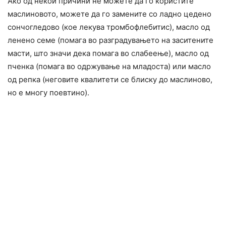
Ако од некои причини не можете да го користите
маслиновото, можете да го замените со ладно цедено
сончогледово (кое лекува тромбофлебитис), масло од
ленено семе (помага во разградувањето на заситените
масти, што значи дека помага во слабеење), масло од
пченка (помага во одржување на младоста) или масло
од репка (неговите квалитети се блиску до маслиново,
но е многу поевтино).