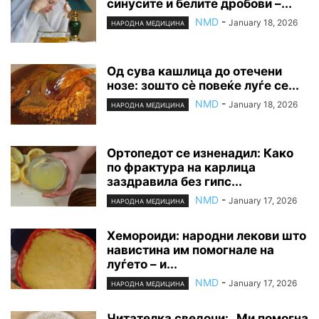
синусите и белите дробови –...
NMD
-
January 18, 2026
НАРОДНА МЕДИЦИНА
Од сува кашлица до отечени
нозе: зошто сè повеќе луѓе се...
NMD
-
January 18, 2026
НАРОДНА МЕДИЦИНА
Ортопедот се изненадил: Како
по фрактура на карлица
заздравила без гипс...
NMD
-
January 17, 2026
НАРОДНА МЕДИЦИНА
Хемороиди: народни лекови што
навистина им помогнале на
луѓето – и...
NMD
-
January 17, 2026
НАРОДНА МЕДИЦИНА
Читателка сведочи: „Ми помогна