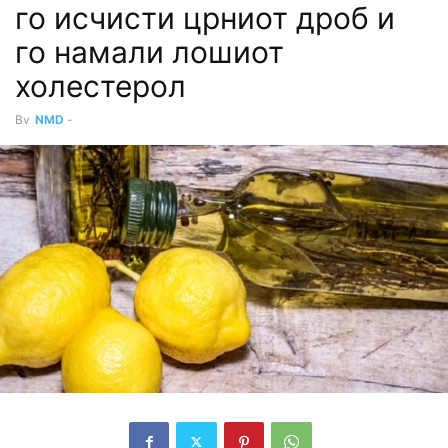
го исчисти црниот дроб и
го намали лошиот
холестерол
By
NMD
-