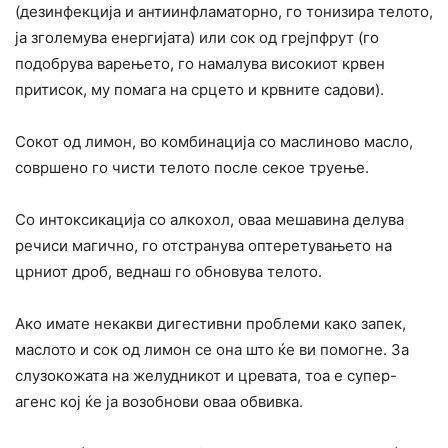
(дезинфекција и антиинфламаторно, го тонизира телото,
ја зголемува енергијата) или сок од грејпфрут (го
подобрува варењето, го намалува високиот крвен
притисок, му помага на срцето и крвните садови).
Сокот од лимон, во комбинација со маслиново масло,
совршено го чисти телото после секое тpуење.
Со интоксикација со алкоxол, оваа мешавина делува
речиси магично, го отстранува оптеретувањето на
црниот дроб, веднаш го обновува телото.
Ако имате некакви дигестивни проблеми како запек,
маслото и сок од лимон се она што ќе ви помогне. За
слузокожата на желудникот и цревата, тоа е супер-
агенс кој ќе ја возобнови оваа обвивка.