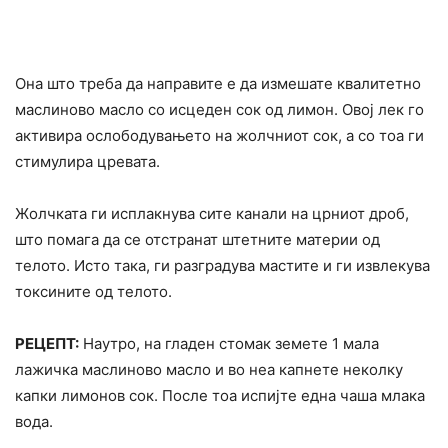
Она што треба да направите е да измешате квалитетно
маслиново масло со исцеден сок од лимон. Овој лек го
активира ослободувањето на жолчниот сок, а со тоа ги
стимулира цревата.
Жолчката ги исплакнува сите канали на црниот дроб,
што помага да се отстранат штетните материи од
телото. Исто така, ги разградува мастите и ги извлекува
токсините од телото.
РЕЦЕПТ:
Наутро, на гладен стомак земете 1 мала
лажичка маслиново масло и во неа капнете неколку
капки лимонов сок. После тоа испијте една чаша млака
вода.