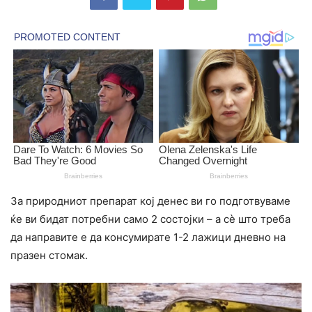
За природниот препарат кој денес ви го подготвуваме
ќе ви бидат потребни само 2 состојки – а сè што треба
да направите е да консумирате 1-2 лажици дневно на
празен стомак.