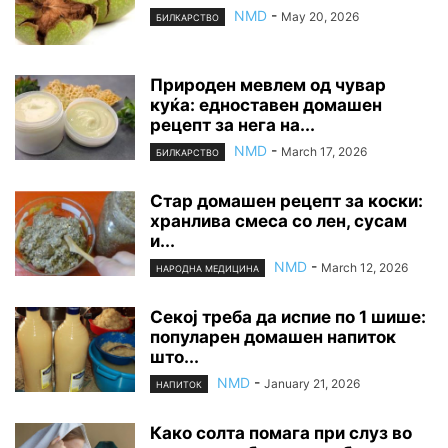
NMD
-
May 20, 2026
БИЛКАРСТВО
Природен мевлем од чувар
куќа: едноставен домашен
рецепт за нега на...
NMD
-
March 17, 2026
БИЛКАРСТВО
Стар домашен рецепт за коски:
хранлива смеса со лен, сусам
и...
NMD
-
March 12, 2026
НАРОДНА МЕДИЦИНА
Секој треба да испие по 1 шише:
популарен домашен напиток
што...
NMD
-
January 21, 2026
НАПИТОК
Како солта помага при слуз во