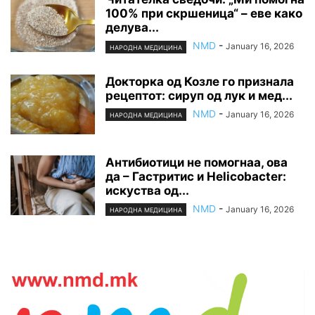
100% при скршеница“ – еве како
делува...
NMD
-
January 16, 2026
НАРОДНА МЕДИЦИНА
Докторка од Козле го признала
рецептот: сируп од лук и мед...
NMD
-
January 16, 2026
НАРОДНА МЕДИЦИНА
Антибиотици не помогнаа, ова
да – Гастритис и Helicobacter:
искуства од...
NMD
-
January 16, 2026
НАРОДНА МЕДИЦИНА