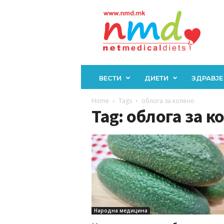
Н
М
Д
ВЕСТИ
ДИЕТИ
ЗДРАВЈЕ
Home
Tags
облога за колено
Tag: облога за к
Народна медицина