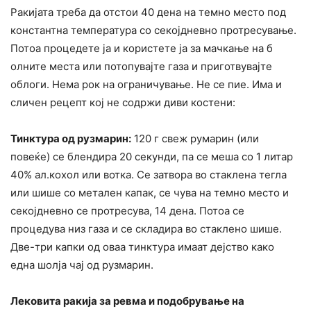
Ракијата треба да отстои 40 дена на темно место под
константна температура со секојдневно протресување.
Потоа процедете ја и користете ја за мачкање на б
олните места или потопувајте газа и приготвувајте
облоги. Нема рок на ограничување. Не се пие. Има и
сличен рецепт кој не содржи диви костени:
Тинктура од рузмарин:
120 г свеж румарин (или
повеќе) се блендира 20 секунди, па се меша со 1 литар
40% ал.кохол или вотка. Се затвора во стаклена тегла
или шише со метален капак, се чува на темно место и
секојдневно се протресува, 14 дена. Потоа се
процедува низ газа и се складира во стаклено шише.
Две-три капки од оваа тинктура имаат дејство како
една шолја чај од рузмарин.
Лековита ракија за ревма и подобрување на