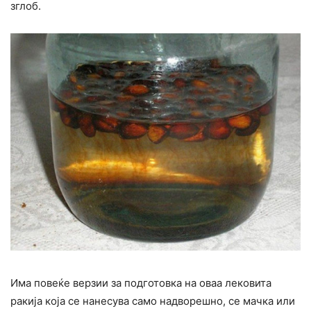
зглоб.
Има повеќе верзии за подготовка на оваа лековита
ракија која се нанесува само надворешно, се мачка или