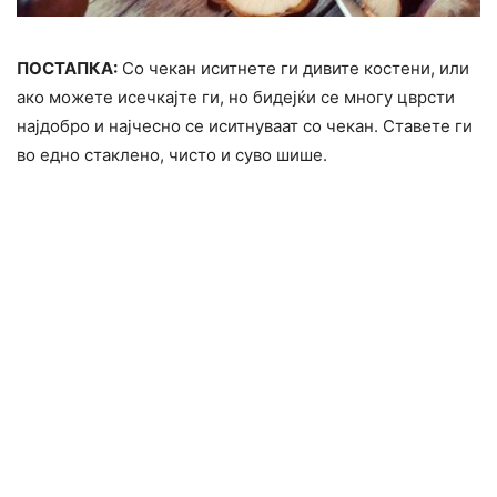
ПОСТАПКА:
Со чекан иситнете ги дивите костени, или
ако можете исечкајте ги, но бидејќи се многу цврсти
најдобро и најчесно се иситнуваат со чекан. Ставете ги
во едно стаклено, чисто и суво шише.