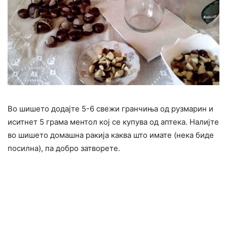
Во шишето додајте 5-6 свежи гранчиња од рузмарин и
иситнет 5 грама ментол кој се купува од аптека. Налијте
во шишето домашна ракија каква што имате (нека биде
посилна), па добро затворете.