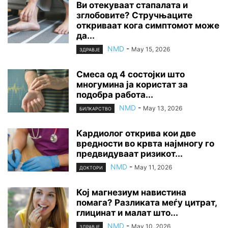
Ви отекуваат стапалата и
зглобовите? Стручњаците
откриваат кога симптомот може
да...
NMD
-
May 15, 2026
ЗДРАВЈЕ
Смеса од 4 состојки што
многумина ја користат за
подобра работа...
NMD
-
May 13, 2026
БИЛКАРСТВО
Кардиолог открива кои две
вредности во крвта најмногу го
предвидуваат ризикот...
NMD
-
May 11, 2026
ДОКТОРИ
Кој магнезиум навистина
помага? Разликата меѓу цитрат,
глицинат и малат што...
NMD
-
May 10, 2026
ЗДРАВЈЕ