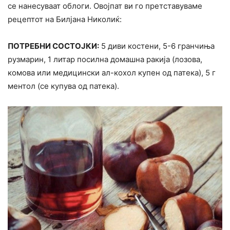
се нанесуваат облоги. Овојпат ви го претставуваме
рецептот на Билјана Николиќ:
ПОТРЕБНИ СОСТОЈКИ:
5 диви костени, 5-6 гранчиња
рузмарин, 1 литар посилна домашна ракија (лозова,
комова или медицински ал-кохол купен од патека), 5 г
ментол (се купува од патека).