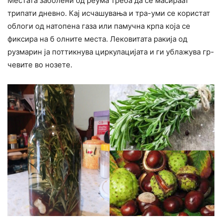
Местата заболени од реума треба да се масираат
трипати дневно. Кај исчашувања и тра-уми се користат
облоги од натопена газа или памучна крпа која се
фиксира на б олните места. Лековитата ракија од
рузмарин ја поттикнува циркулацијата и ги ублажува гр-
чевите во нозете.