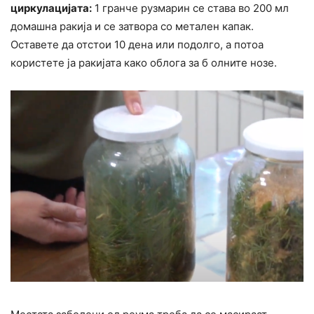
циркулацијата:
1 гранче рузмарин се става во 200 мл
домашна ракија и се затвора со метален капак.
Оставете да отстои 10 дена или подолго, а потоа
користете ја ракијата како облога за б олните нозе.