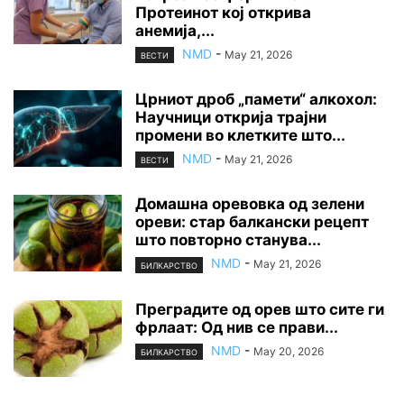
Протеинот кој открива
анемија,...
NMD
-
May 21, 2026
ВЕСТИ
Црниот дроб „памети“ алкохол:
Научници открија трајни
промени во клетките што...
NMD
-
May 21, 2026
ВЕСТИ
Домашна оревовка од зелени
ореви: стар балкански рецепт
што повторно станува...
NMD
-
May 21, 2026
БИЛКАРСТВО
Преградите од орев што сите ги
фрлаат: Од нив се прави...
NMD
-
May 20, 2026
БИЛКАРСТВО