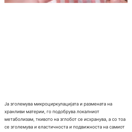
Ја зголемува микроциркулацијата и размената на
хранливи материи, го подобрува локалниот
метаболизам, ткивото на зглобот се исхранува, а со тоа
се зголемува и еластичноста и подвижноста на самиот