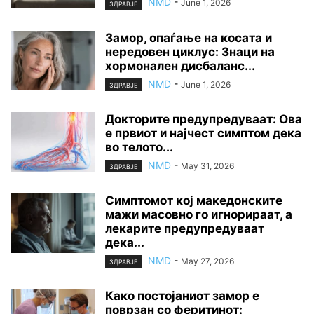
NMD
-
June 1, 2026
ЗДРАВЈЕ
Замор, опаѓање на косата и
нередовен циклус: Знаци на
хормонален дисбаланс...
NMD
-
June 1, 2026
ЗДРАВЈЕ
Докторите предупредуваат: Ова
е првиот и најчест симптом дека
во телото...
NMD
-
May 31, 2026
ЗДРАВЈЕ
Симптомот кој македонските
мажи масовно го игнорираат, а
лекарите предупредуваат
дека...
NMD
-
May 27, 2026
ЗДРАВЈЕ
Како постојаниот замор е
поврзан со феритинот: