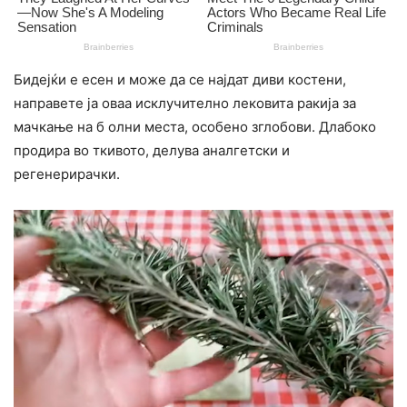
Бидејќи е есен и може да се најдат диви костени,
направете ја оваа исклучително лековита ракија за
мачкање на б олни места, особено зглобови. Длабоко
продира во ткивото, делува аналгетски и
регенерирачки.