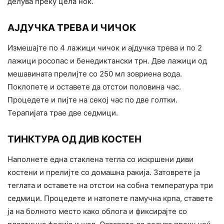
делува преку цела ноќ.
АЈДУЧКА ТРЕВА И ЧИЧОК
Измешајте по 4 лажици чичок и ајдучка трева и по 2
лажици росопас и бенедиктански трн. Две лажици од
мешавината прелијте со 250 мл зовриена вода.
Поклопете и оставете да отстои половина час.
Процедете и пијте на секој час по две голтки.
Терапијата трае две седмици.
ТИНКТУРА ОД ДИВ КОСТЕН
Наполнете една стаклена тегла со искршени диви
костени и прелијте со домашна ракија. Затоврете ја
теглата и оставете на отстои на собна температура три
седмици. Процедете и натопете памучна крпа, ставете
ја на болното место како облога и фиксирајте со