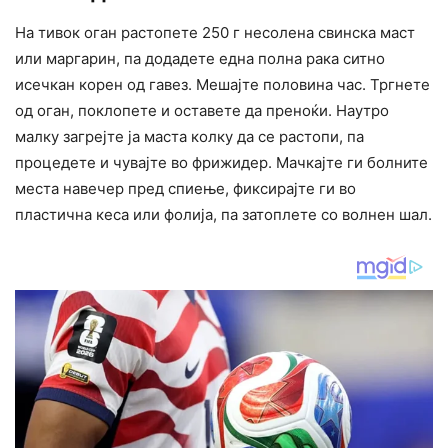
На тивок оган растопете 250 г несолена свинска маст
или маргарин, па додадете една полна рака ситно
исечкан корен од гавез. Мешајте половина час. Тргнете
од оган, поклопете и оставете да преноќи. Наутро
малку загрејте ја маста колку да се растопи, па
процедете и чувајте во фрижидер. Мачкајте ги болните
места навечер пред спиење, фиксирајте ги во
пластична кеса или фолија, па затоплете со волнен шал.