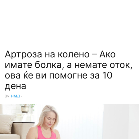
Артроза на колено – Ако
имате болка, а немате оток,
ова ќе ви помогне за 10
дена
By
НМД
-