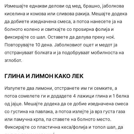
Измешајте еднакви делови од мед, брашно, јаболкова
киселина и комова или сливова ракија. Мешајте додека
да добиете изедначена смеса, а потоа нанесете ја на
болното колено и свиткајте со проѕирна фолија и
фиксирајте со шал. Оставете да делува преку ноќ.
Повторувајте 10 дена. Јаболковиот оцет и медот ја
отстрануваат болката и ја подобруваат мобилноста на
зглобот.
ГЛИНА И ЛИМОН КАКО ЛЕК
Излупете два лимони, отстранете им ги семките, а
потоа сомелете ги и додадете 4 лажици глина и 1 белка
од јајце. Мешајте додека да се добие изедначена смеса
со густина на павлака, а потоа излејте ја врз густа газа
или памучна крпа, па ставете на болното место.
Фиксирајте со пластична кеса/фолија и топол шал, да