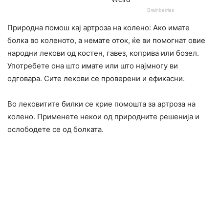
Природна помош кај артроза на колено: Ако имате
болка во коленото, а немате оток, ќе ви помогнат овие
народни лекови од костен, гавез, коприва или бозел.
Употребете она што имате или што најмногу ви
одговара. Сите лекови се проверени и ефикасни.
Во лековитите билки се крие помошта за артроза на
колено. Применете некои од природните решенија и
ослободете се од болката.