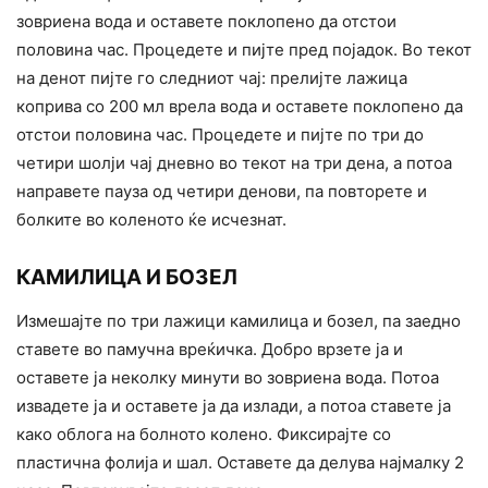
зовриена вода и оставете поклопено да отстои
половина час. Процедете и пијте пред појадок. Во текот
на денот пијте го следниот чај: прелијте лажица
коприва со 200 мл врела вода и оставете поклопено да
отстои половина час. Процедете и пијте по три до
четири шолји чај дневно во текот на три дена, а потоа
направете пауза од четири денови, па повторете и
болките во коленото ќе исчезнат.
КАМИЛИЦА И БОЗЕЛ
Измешајте по три лажици камилица и бозел, па заедно
ставете во памучна вреќичка. Добро врзете ја и
оставете ја неколку минути во зовриена вода. Потоа
извадете ја и оставете ја да излади, а потоа ставете ја
како облога на болното колено. Фиксирајте со
пластична фолија и шал. Оставете да делува најмалку 2