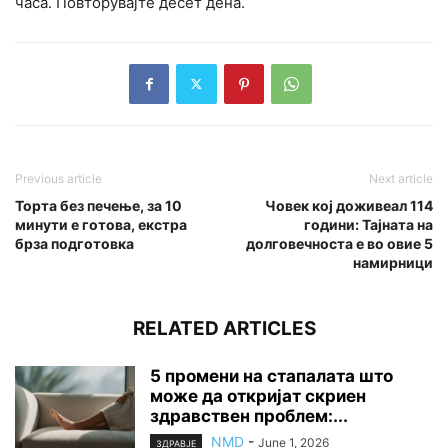
часа. Повторувајте десет дена.
Previous article
Next article
Торта без печење, за 10
Човек кој доживеал 114
минути е готова, екстра
години: Тајната на
брза подготовка
долговечноста е во овие 5
намирници
RELATED ARTICLES
5 промени на стапалата што
може да откријат скриен
здравствен проблем:...
NMD
-
June 1, 2026
ЗДРАВЈЕ