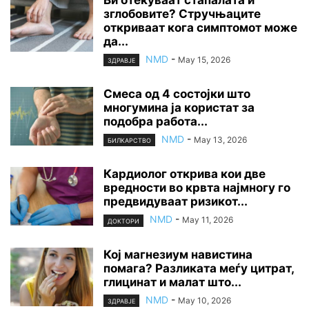
зглобовите? Стручњаците
откриваат кога симптомот може
да...
NMD
-
May 15, 2026
ЗДРАВЈЕ
Смеса од 4 состојки што
многумина ја користат за
подобра работа...
NMD
-
May 13, 2026
БИЛКАРСТВО
Кардиолог открива кои две
вредности во крвта најмногу го
предвидуваат ризикот...
NMD
-
May 11, 2026
ДОКТОРИ
Кој магнезиум навистина
помага? Разликата меѓу цитрат,
глицинат и малат што...
NMD
-
May 10, 2026
ЗДРАВЈЕ