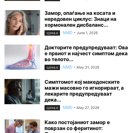
Замор, опаѓање на косата и
нередовен циклус: Знаци на
хормонален дисбаланс...
NMD
-
June 1, 2026
ЗДРАВЈЕ
Докторите предупредуваат: Ова
е првиот и најчест симптом дека
во телото...
NMD
-
May 31, 2026
ЗДРАВЈЕ
Симптомот кој македонските
мажи масовно го игнорираат, а
лекарите предупредуваат
дека...
NMD
-
May 27, 2026
ЗДРАВЈЕ
Како постојаниот замор е
поврзан со феритинот: