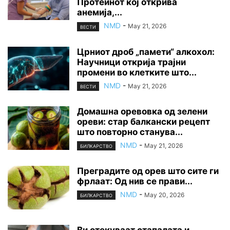
Протеинот кој открива
анемија,...
NMD
-
May 21, 2026
ВЕСТИ
Црниот дроб „памети“ алкохол:
Научници открија трајни
промени во клетките што...
NMD
-
May 21, 2026
ВЕСТИ
Домашна оревовка од зелени
ореви: стар балкански рецепт
што повторно станува...
NMD
-
May 21, 2026
БИЛКАРСТВО
Преградите од орев што сите ги
фрлаат: Од нив се прави...
NMD
-
May 20, 2026
БИЛКАРСТВО
Ви отекуваат стапалата и