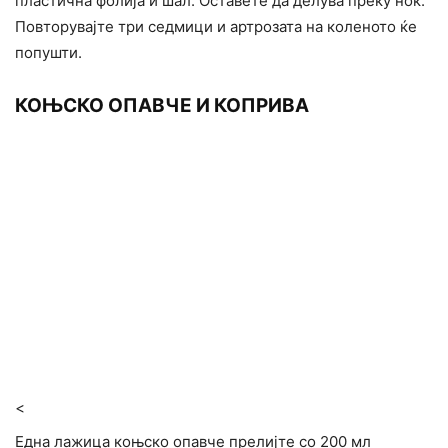
пластична фолија и шал. Оставете да делува преку ноќ.
Повторувајте три седмици и артрозата на коленото ќе
попушти.
КОЊСКО ОПАВЧЕ И КОПРИВА
<
Една лажица коњско опавче прелијте со 200 мл