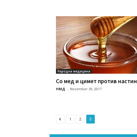
Народна медицина
Со мед и цимет против насти
НМД
-
November 30, 2017
1
2
3