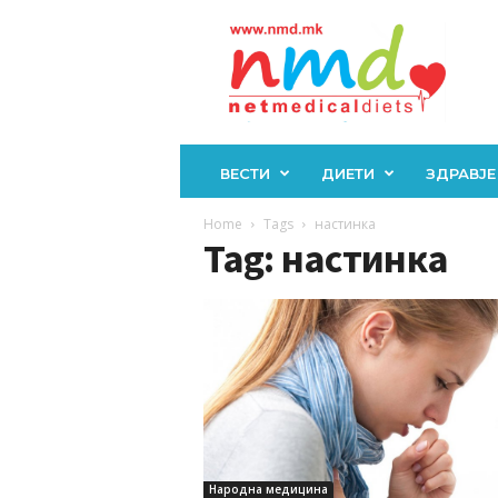
Н
М
Д
ВЕСТИ
ДИЕТИ
ЗДРАВЈЕ
Home
Tags
настинка
Tag: настинка
Народна медицина