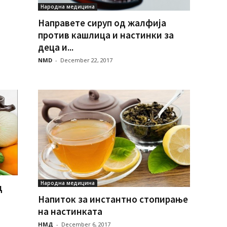
Народна медицина
Направете сируп од жалфија
против кашлица и настинки за
деца и...
NMD
-
December 22, 2017
Народна медицина
д
Напиток за инстантно стопирање
на настинката
НМД
-
December 6, 2017