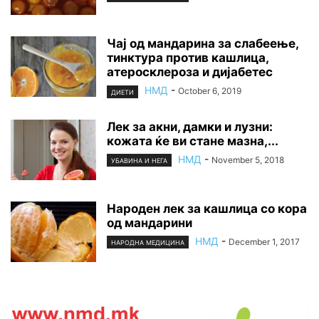
Чај од мандарина за слабеење,
тинктура против кашлица,
атеросклероза и дијабетес
НМД
-
October 6, 2019
ДИЕТИ
Лек за акни, дамки и лузни:
кожата ќе ви стане мазна,...
НМД
-
November 5, 2018
УБАВИНА И НЕГА
Народен лек за кашлица со кора
од мандарини
НМД
-
December 1, 2017
НАРОДНА МЕДИЦИНА