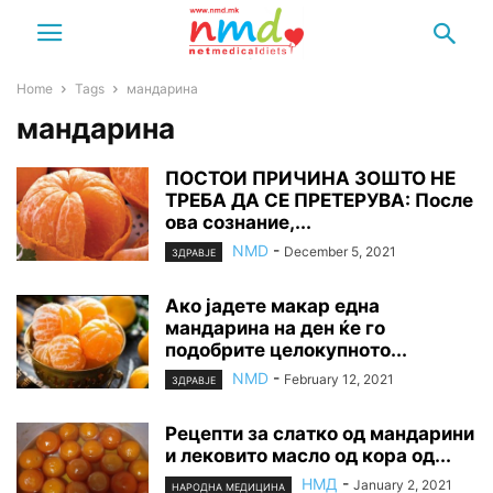
Home
Tags
мандарина
мандарина
ПОСТОИ ПРИЧИНА ЗОШТО НЕ
ТРЕБА ДА СЕ ПРЕТЕРУВА: После
ова сознание,...
NMD
-
December 5, 2021
ЗДРАВЈЕ
Ако јадете макар една
мандарина на ден ќе го
подобрите целокупното...
NMD
-
February 12, 2021
ЗДРАВЈЕ
Рецепти за слатко од мандарини
и лековито масло од кора од...
НМД
-
January 2, 2021
НАРОДНА МЕДИЦИНА