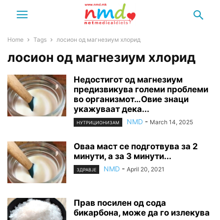
Home
Tags
лосион од магнезиум хлорид
лосион од магнезиум хлорид
Недостигот од магнезиум
предизвикува големи проблеми
во организмот…Овие знаци
укажуваат дека...
NMD
-
March 14, 2025
НУТРИЦИОНИЗАМ
Оваа маст се подготвува за 2
минути, а за 3 минути...
NMD
-
April 20, 2021
ЗДРАВЈЕ
Прав посилен од сода
бикарбона, може да го излекува