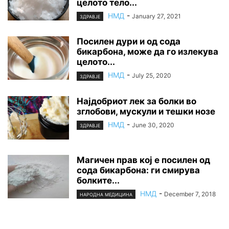
целото тело...
НМД
-
January 27, 2021
ЗДРАВЈЕ
Посилен дури и од сода
бикарбона, може да го излекува
целото...
НМД
-
July 25, 2020
ЗДРАВЈЕ
Најдобриот лек за болки во
зглобови, мускули и тешки нозе
НМД
-
June 30, 2020
ЗДРАВЈЕ
Магичен прав кој е посилен од
сода бикарбона: ги смирува
болките...
НМД
-
December 7, 2018
НАРОДНА МЕДИЦИНА